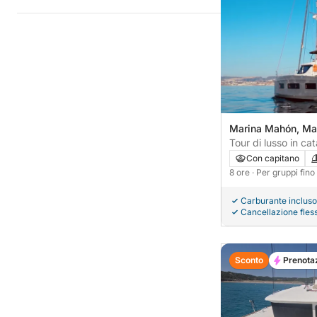
Marina Mahón, Ma
Tour di lusso in ca
Minorca - 8 ore
Con capitano
8 ore
· Per gruppi fin
Carburante incluso
Cancellazione fless
Sconto
Prenota