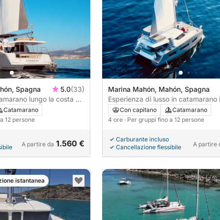
hón, Spagna
5.0
(33)
Marina Mahón, Mahón, Spagna
tamarano lungo la costa di
Esperienza di lusso in catamarano 
Minorca – 4 ore
Catamarano
Con capitano
Catamarano
o a 12 persone
4 ore
· Per gruppi fino a 12 persone
Carburante incluso
1.560 €
A partire da
A partire 
ibile
Cancellazione flessibile
zione istantanea