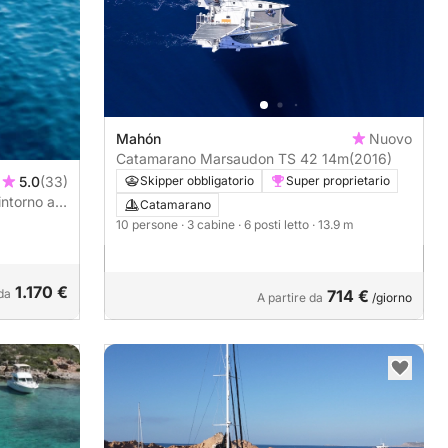
Mahón
Nuovo
Catamarano Marsaudon TS 42 14m
(2016)
5.0
(33)
Skipper obbligatorio
Super proprietario
intorno a
Catamarano
10 persone
· 3 cabine
· 6 posti letto
· 13.9 m
1.170 €
da
714 €
A partire da
/giorno