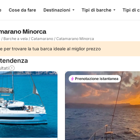
e
Cose da fare
Destinazioni
Tipi di barche
Tipi di 
amarano Minorca
e
/
Barche a vela
/
Catamarano
/
Catamarano Minorca
e per trovare la tua barca ideale al miglior prezzo
 tendenza
ltati
Prenotazione istantanea