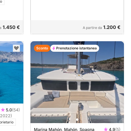
io
1.450 €
1.200 €
a
A partire da
Sconto
Prenotazione istantanea
5.0
(54)
(2022)
rietario
Marina Mahón, Mahón, Spagna
4.9
(5)