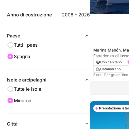
Anno di costruzione
2006 - 2026
Paese
Tutti i paesi
Marina Mahón, Ma
Esperienza di luss
Spagna
– 8 ore da Mahón
Con capitano
Catamarano
8 ore
· Per gruppi fin
Isole e arcipelaghi
Tutte le isole
Minorca
Prenotazione ista
Città