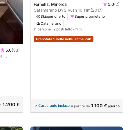
Fornells, Minorca
5.0
(2)
Catamarano DYS Rush 10 11m
(2017)
Skipper offerto
Super proprietario
Catamarano
11 persone
· 2 posti letto
· 11 m
Prenotata 5 volte nelle ultime 24h
5.0
(33)
al
1.200 €
a
1.100 €
Carburante incluso
A partire da
/giorno