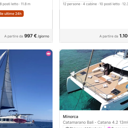
 8 posti letto
· 11.8 m
12 persone
· 4 cabine
· 10 posti letto
· 12
lle ultime 24h
997 €
1.1
A partire da
/giorno
A partire da
Minorca
Catamarano Bali - Catana 4.2 13m