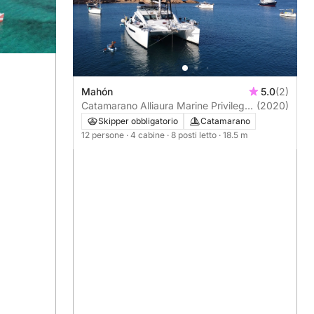
Mahón
5.0
(2)
Catamarano Alliaura Marine Privilege
(2020)
615 19m
Skipper obbligatorio
Catamarano
12 persone
· 4 cabine
· 8 posti letto
· 18.5 m