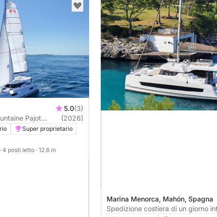
5.0
(3)
untaine Pajot
(2026)
026) – Comfort e
rio
Super proprietario
· 4 posti letto
· 12.6 m
Marina Menorca, Mahón, Spagna
Spedizione costiera di un giorno in