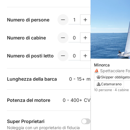
Numero di persone
Numero di cabine
Numero di posti letto
Minorca
⛵ Spettacolare Fo
Astrea 42 (Anno 2
Skipper obbligato
Lunghezza della barca
0 - 15+ m
Lusso Totale
Catamarano
10 persone
· 4 cabine
Potenza del motore
0 - 400+ CV
Super Proprietari
Noleggia con un proprietario di fiducia