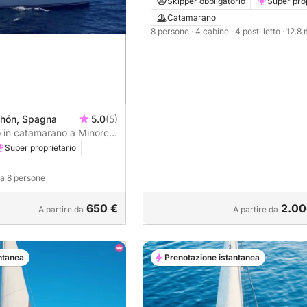
Skipper obbligatorio
Super prop
Catamarano
8 persone
· 4 cabine
· 4 posti letto
· 12.8
hón, Spagna
5.0
(5)
o in catamarano a Minorca
Super proprietario
o a 8 persone
650 €
2.00
A partire da
A partire da
ntanea
Prenotazione istantanea