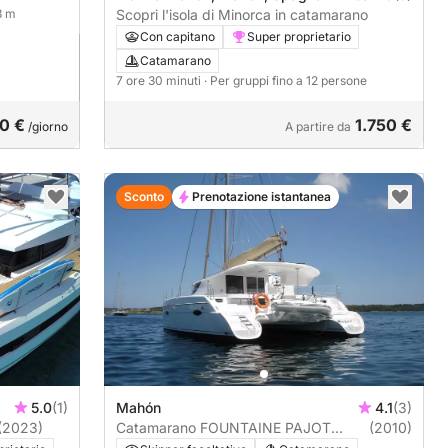
.3 m
Scopri l'isola di Minorca in catamarano
Con capitano
Super proprietario
Catamarano
7 ore 30 minuti
· Per gruppi fino a 12 persone
00 €
1.750 €
/giorno
A partire da
Sconto
Prenotazione istantanea
5.0
(1)
Mahón
4.1
(3)
(2023)
Catamarano FOUNTAINE PAJOT
(2010)
LIPARI 41 12m