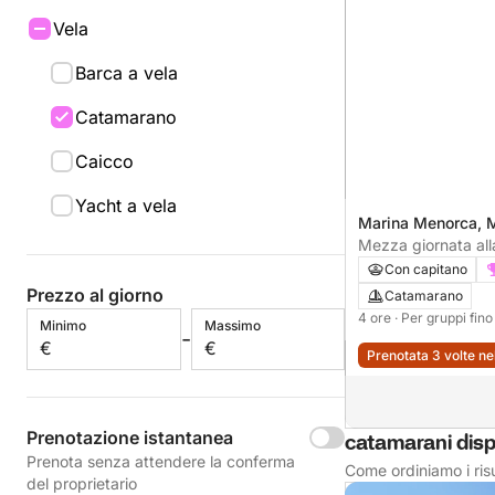
Vela
Barca a vela
Catamarano
Caicco
Yacht a vela
Marina Menorca, 
Mezza giornata all
Coves
Con capitano
Prezzo al giorno
Catamarano
4 ore
· Per gruppi fin
Minimo
Massimo
-
€
€
Prenotata 3 volte ne
Prenotazione istantanea
catamarani dispo
Prenota senza attendere la conferma
Come ordiniamo i risu
del proprietario