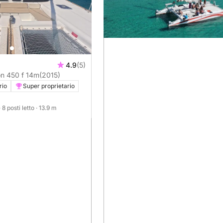
4.9
(5)
n 450 f 14m
(2015)
rio
Super proprietario
· 8 posti letto
· 13.9 m