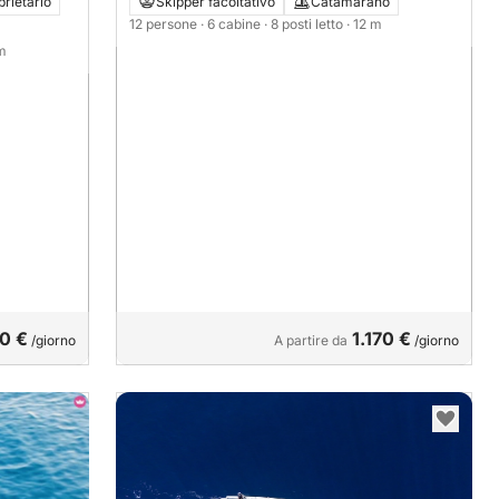
rietario
Skipper facoltativo
Catamarano
12 persone
· 6 cabine
· 8 posti letto
· 12 m
 m
0 €
1.170 €
/giorno
A partire da
/giorno