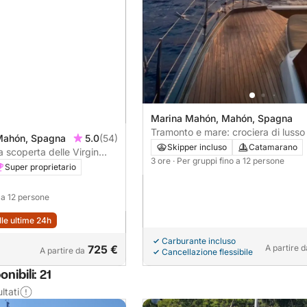
Marina Mahón, Mahón, Spagna
Tramonto e mare: crociera di lusso 
Mahón, Spagna
5.0
(54)
tramonto al largo di Minorca
Skipper incluso
Catamarano
a scoperta delle Virgin
3 ore
· Per gruppi fino a 12 persone
Super proprietario
o a 12 persone
lle ultime 24h
Carburante incluso
725 €
A partire d
A partire da
Cancellazione flessibile
nibili: 21
ltati