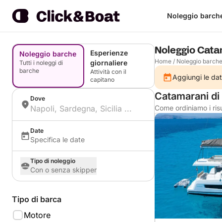
Noleggio barch
Noleggio Cat
Esperienze
Noleggio barche
Home
/
Noleggio barch
giornaliere
Tutti i noleggi di
barche
Attività con il
Aggiungi le dat
capitano
Catamarani di
Dove
Come ordiniamo i risu
Date
Specifica le date
Tipo di noleggio
Con o senza skipper
Tipo di barca
Motore