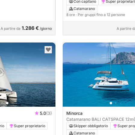
Minorca
Con capitano
Super proprietar
Catamarano
8 ore
· Per gruppi fino a 12 persone
1.286 €
A partire da
/giorno
A partire d
5.0
(3)
Minorca
Catamarano BALI CATSPACE 12m
rio
Super proprietario
Skipper obbligatorio
Super prop
Catamarano