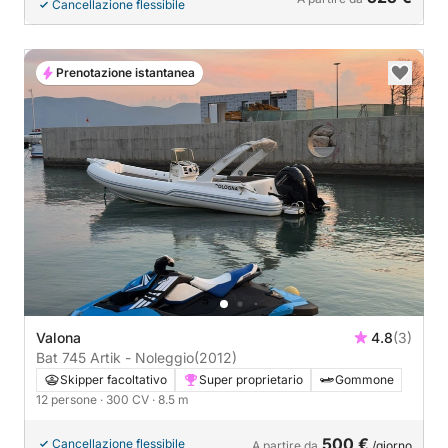
Cancellazione flessibile
Prenotazione istantanea
Valona
4.8
(3)
Bat 745 Artik - Noleggio
(2012)
Skipper facoltativo
Super proprietario
Gommone
12 persone
· 300 CV
· 8.5 m
500 €
Cancellazione flessibile
A partire da
/giorno