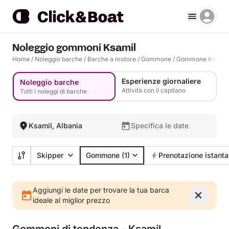
Noleggio gommoni Ksamil
Home
/
Noleggio barche
/
Barche a motore
/
Gommone
/
Gommone Ksamil
Esperienze giornaliere
Noleggio barche
Attività con il capitano
Tutti i noleggi di barche
Ksamil, Albania
Specifica le date
Skipper
Gommone
(1)
Prenotazione istant
Aggiungi le date per trovare la tua barca
ideale al miglior prezzo