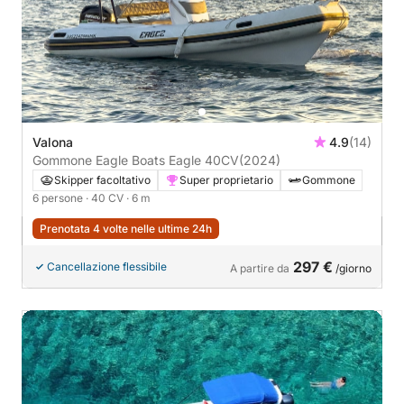
Valona
4.9
(14)
Gommone Eagle Boats Eagle 40CV
(2024)
Skipper facoltativo
Super proprietario
Gommone
6 persone
· 40 CV
· 6 m
Prenotata 4 volte nelle ultime 24h
297 €
Cancellazione flessibile
A partire da
/giorno