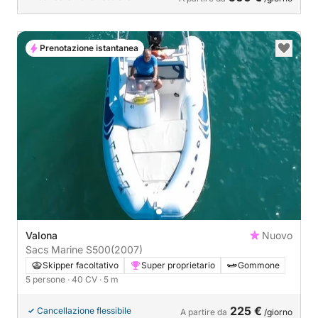
Prenotazione istantanea
Valona
Nuovo
Sacs Marine S500
(2007)
Skipper facoltativo
Super proprietario
Gommone
5 persone
· 40 CV
· 5 m
225 €
Cancellazione flessibile
A partire da
/giorno