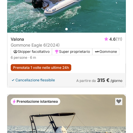
Valona
4.6
(11)
Gommone Eagle 6
(2024)
Skipper facoltativo
Super proprietario
Gommone
6 persone
· 6 m
Prenotata 1 volte nelle ultime 24h
315 €
Cancellazione flessibile
A partire da
/giorno
Prenotazione istantanea