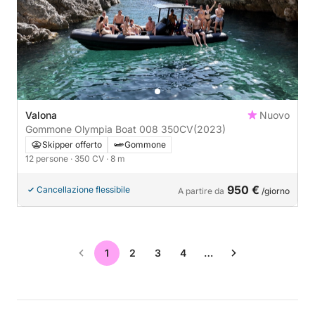
Valona
Nuovo
Gommone Olympia Boat 008 350CV
(2023)
Skipper offerto
Gommone
12 persone
· 350 CV
· 8 m
950 €
Cancellazione flessibile
A partire da
/giorno
1
2
3
4
…