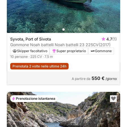
Syvota, Port of Sivota
4.7
(1)
Gommone Noah battelli Noah battelli 23 225CV
(2017)
Skipper facoltativo
Super proprietario
Gommone
10 persone
· 225 CV
· 7.5 m
Prenotata 2 volte nelle ultime 24h
550 €
A partire da
/giorno
Prenotazione istantanea