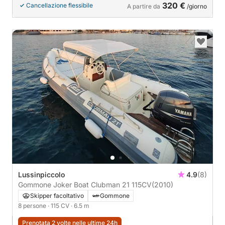
320 €
Cancellazione flessibile
A partire da
/giorno
Lussinpiccolo
4.9
(8)
Gommone Joker Boat Clubman 21 115CV
(2010)
Skipper facoltativo
Gommone
8 persone
· 115 CV
· 6.5 m
Prenotata 2 volte nelle ultime 24h