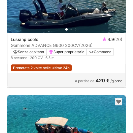
Lussinpiccolo
4.9
(20)
Gommone ADVANCE G600 200CV
(2026)
Senza capitano
Super proprietario
Gommone
8 persone
· 200 CV
· 6.5 m
Prenotata 2 volte nelle ultime 24h
420 €
A partire da
/giorno