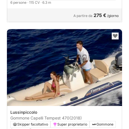
6 persone
· 115 CV
· 6.3 m
275 €
A partire da
/giorno
Lussinpiccolo
Gommone Capelli Tempest 470
(2018)
Skipper facoltativo
Super proprietario
Gommone