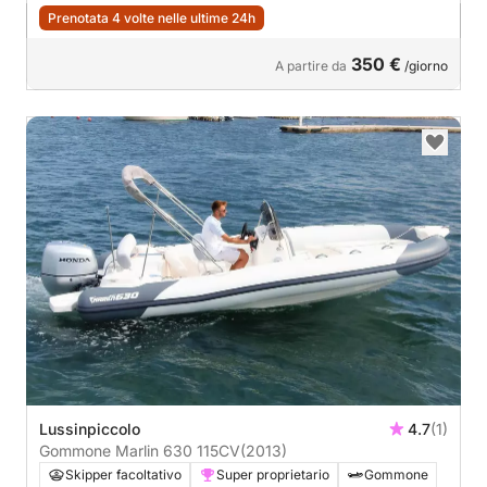
Prenotata 4 volte nelle ultime 24h
350 €
A partire da
/giorno
Lussinpiccolo
4.7
(1)
Gommone Marlin 630 115CV
(2013)
Skipper facoltativo
Super proprietario
Gommone