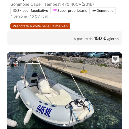
Gommone Capelli Tempest 470 40CV
(2016)
Skipper facoltativo
Super proprietario
Gommone
4 persone
· 40 CV
· 5 m
Prenotata 4 volte nelle ultime 24h
150 €
A partire da
/giorno