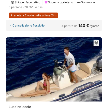
Skipper facoltativo
Super proprietario
Gommone
6 persone
· 70 CV
· 4.5 m
Prenotata 2 volte nelle ultime 24h
140 €
Cancellazione flessibile
A partire da
/giorno
Lussinpiccolo