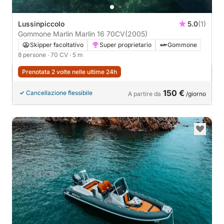
Lussinpiccolo
5.0
(1)
Gommone Marlin Marlin 16 70CV
(2005)
Skipper facoltativo
Super proprietario
Gommone
8 persone
· 70 CV
· 5 m
Prenotata 2 volte nelle ultime 24h
150 €
Cancellazione flessibile
A partire da
/giorno