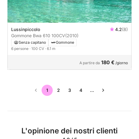
Lussinpiccolo
4.2
(8)
Gommone Bwa 610 100CV
(2010)
Senza capitano
Gommone
6 persone
· 100 CV
· 6.1 m
180 €
A partire da
/giorno
1
2
3
4
…
L'opinione dei nostri clienti