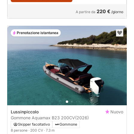
220 €
A partire da
/giorno
Prenotazione istantanea
Lussinpiccolo
Nuovo
Gommone Aquamax B23 200CV
(2026)
Skipper facoltativo
Gommone
8 persone
· 200 CV
· 7.3 m