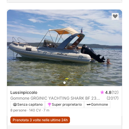
Lussinpiccolo
4.8
(12)
Gommone GRGINIC YACHTING SHARK BF 23
(2017)
140CV
Senza capitano
Super proprietario
Gommone
8 persone
· 140 CV
· 7 m
Prenotata 3 volte nelle ultime 24h