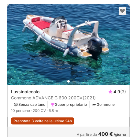
Lussinpiccolo
4.9
(3)
Gommone ADVANCE G 600 200CV
(2021)
Senza capitano
Super proprietario
Gommone
10 persone
· 200 CV
· 6.8 m
Prenotata 3 volte nelle ultime 24h
400 €
A partire da
/giorno