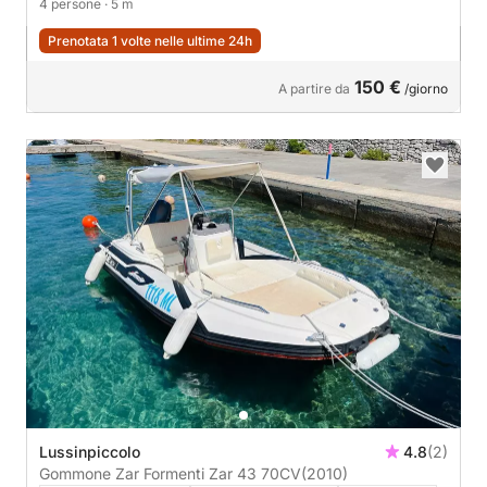
4 persone
· 5 m
Prenotata 1 volte nelle ultime 24h
150 €
A partire da
/giorno
Lussinpiccolo
4.8
(2)
Gommone Zar Formenti Zar 43 70CV
(2010)