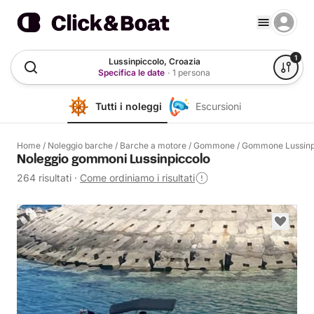
1
Lussinpiccolo, Croazia
Specifica le date
·
1 persona
Tutti i noleggi
Escursioni
Home
/
Noleggio barche
/
Barche a motore
/
Gommone
/
Gommone Lussinp
Noleggio gommoni Lussinpiccolo
264 risultati
·
Come ordiniamo i risultati