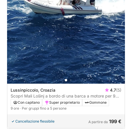
Lussinpiccolo, Croazia
4.7
(5)
Scopri Mali Lošinj a bordo di una barca a motore per 9
ore.
Con capitano
Super proprietario
Gommone
9 ore
· Per gruppi fino a 5 persone
199 €
Cancellazione flessibile
A partire da