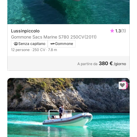
Lussinpiccolo
1.3
(1)
Gommone Sacs Marine S780 250CV
(2011)
Senza capitano
Gommone
12 persone
· 250 CV
· 7.8 m
380 €
A partire da
/giorno