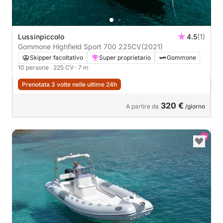
Lussinpiccolo
4.5
(1)
Gommone Highfield Sport 700 225CV
(2021)
Skipper facoltativo
Super proprietario
Gommone
10 persone
· 225 CV
· 7 m
Prenotata 3 volte nelle ultime 24h
320 €
A partire da
/giorno