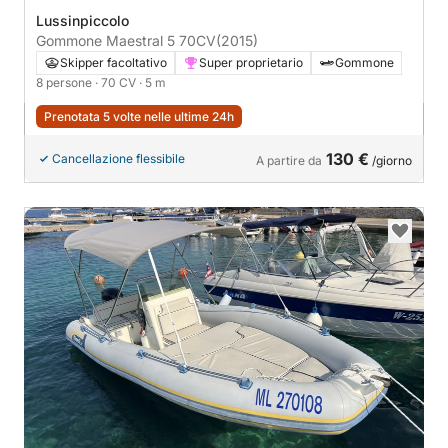
Lussinpiccolo
Gommone Maestral 5 70CV
(2015)
Skipper facoltativo
Super proprietario
Gommone
8 persone
· 70 CV
· 5 m
Prenotata 5 volte nelle ultime 24h
130 €
Cancellazione flessibile
A partire da
/giorno