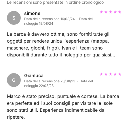
Le recensioni sono presentate in ordine cronologico
simone
S
Data della recensione 16/08/24 · Data del
noleggio 15/08/24
La barca è davvero ottima, sono forniti tutte gli
oggetti per rendere unica l'esperienza (mappa,
maschere, giochi, frigo). Ivan e il team sono
disponibili durante tutto il noleggio per qualsiasi
domanda. Noi eravamo 5 persone più un cane di
media taglia e siamo stati molto comodi. Consiglio
veramente di noleggiare la barca di Ivan se volete
Gianluca
G
Data della recensione 23/08/23 · Data del
vivere una giornata indimenticabile e visitare le
noleggio 22/08/23
bellissime isole.
Marco é stato preciso, puntuale e cortese. La barca
era perfetta ed i suoi consigli per visitare le isole
sono stati utili. Esperienza indimenticabile da
ripetere.