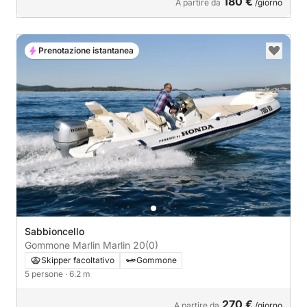
180 €
A partire da
/giorno
Prenotazione istantanea
Sabbioncello
Gommone Marlin Marlin 20
(0)
Skipper facoltativo
Gommone
5 persone
· 6.2 m
270 €
A partire da
/giorno