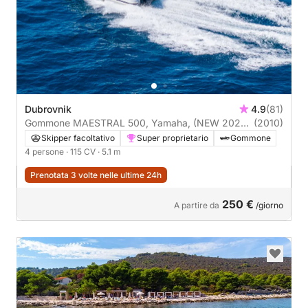
Dubrovnik
4.9
(81)
Gommone MAESTRAL 500, Yamaha, (NEW 2024)
(2010)
4stroke 115CV
Skipper facoltativo
Super proprietario
Gommone
4 persone
· 115 CV
· 5.1 m
Prenotata 3 volte nelle ultime 24h
250 €
A partire da
/giorno