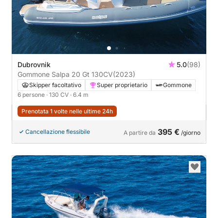
Dubrovnik
5.0
(98)
Gommone Salpa 20 Gt 130CV
(2023)
Skipper facoltativo
Super proprietario
Gommone
6 persone
· 130 CV
· 6.4 m
Prenotata 1 volte nelle ultime 24h
395 €
Cancellazione flessibile
A partire da
/giorno