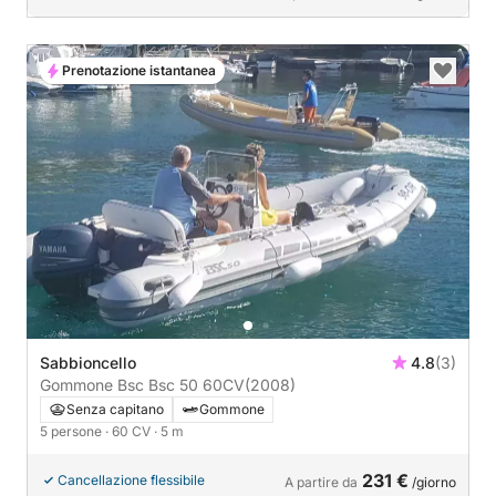
Prenotazione istantanea
Sabbioncello
4.8
(3)
Gommone Bsc Bsc 50 60CV
(2008)
Senza capitano
Gommone
5 persone
· 60 CV
· 5 m
231 €
Cancellazione flessibile
A partire da
/giorno