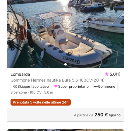
Lombarda
5.0
(1)
Gommone Hermes nautika Bura 5,6 100CV
(2014)
Skipper facoltativo
Super proprietario
Gommone
8 persone
· 100 CV
· 5.6 m
Prenotata 5 volte nelle ultime 24h
250 €
A partire da
/giorno