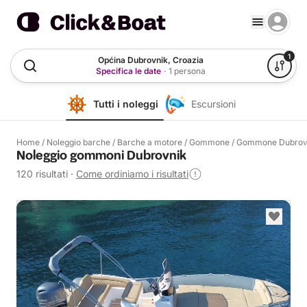
1
Općina Dubrovnik, Croazia
Specifica le date
·
1 persona
Tutti i noleggi
Escursioni
Home
/
Noleggio barche
/
Barche a motore
/
Gommone
/
Gommone Dubrov
Noleggio gommoni Dubrovnik
120 risultati
·
Come ordiniamo i risultati