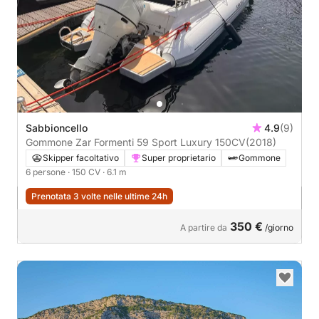
Sabbioncello
4.9
(9)
Gommone Zar Formenti 59 Sport Luxury 150CV
(2018)
Skipper facoltativo
Super proprietario
Gommone
6 persone
· 150 CV
· 6.1 m
Prenotata 3 volte nelle ultime 24h
350 €
A partire da
/giorno