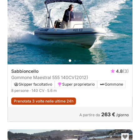
Sabbioncello
4.8
(3)
Gommone Maestral 555 140CV
(2012)
Skipper facoltativo
Super proprietario
Gommone
8 persone
· 140 CV
· 5.6 m
Prenotata 3 volte nelle ultime 24h
263 €
A partire da
/giorno