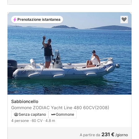
Prenotazione istantanea
Sabbioncello
Gommone ZODIAC Yacht Line 480 60CV
(2008)
Senza capitano
Gommone
4 persone
· 60 CV
· 4.8 m
231 €
A partire da
/giorno