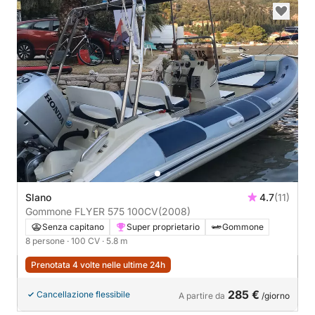
Slano
4.7
(11)
Gommone FLYER 575 100CV
(2008)
Senza capitano
Super proprietario
Gommone
8 persone
· 100 CV
· 5.8 m
Prenotata 4 volte nelle ultime 24h
285 €
Cancellazione flessibile
A partire da
/giorno