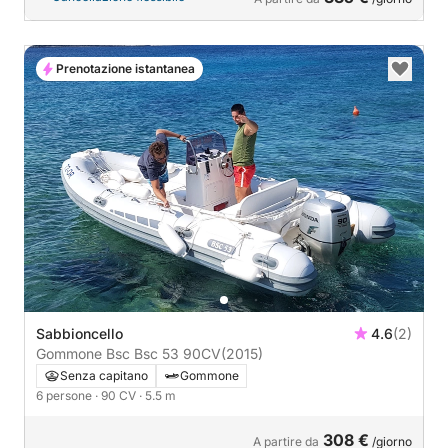
Prenotazione istantanea
Sabbioncello
4.6
(2)
Gommone Bsc Bsc 53 90CV
(2015)
Senza capitano
Gommone
6 persone
· 90 CV
· 5.5 m
308 €
A partire da
/giorno