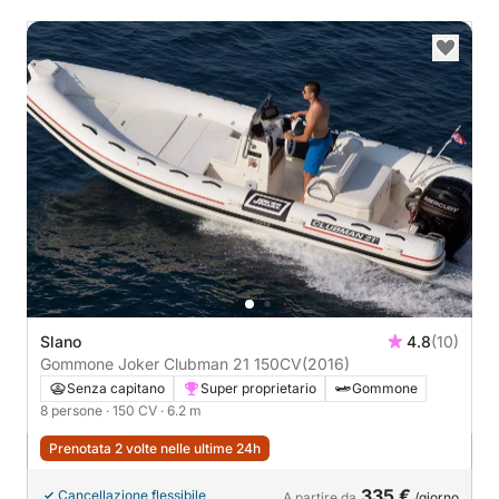
Slano
4.8
(10)
Gommone Joker Clubman 21 150CV
(2016)
Senza capitano
Super proprietario
Gommone
8 persone
· 150 CV
· 6.2 m
Prenotata 2 volte nelle ultime 24h
335 €
Cancellazione flessibile
A partire da
/giorno