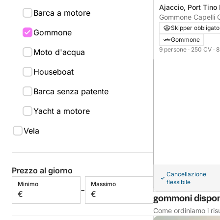
Ajaccio, Port Tino
Barca a motore
Gommone Capelli C
250CV
Skipper obbligato
Gommone
Gommone
9 persone
· 250 CV
· 
Moto d'acqua
Houseboat
Barca senza patente
Yacht a motore
Vela
Prezzo al giorno
Cancellazione
flessibile
Minimo
Massimo
-
€
€
gommoni disponi
Come ordiniamo i risu