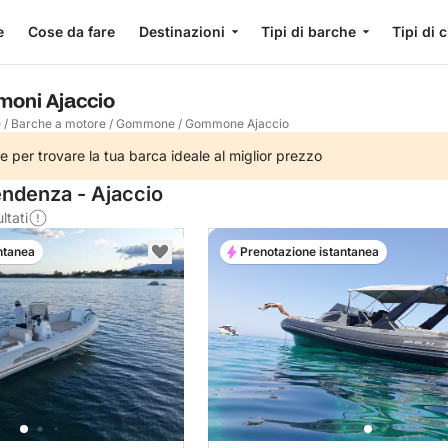
e
Cose da fare
Destinazioni
Tipi di barche
Tipi di 
oni Ajaccio
e
/
Barche a motore
/
Gommone
/
Gommone Ajaccio
e per trovare la tua barca ideale al miglior prezzo
ndenza - Ajaccio
ltati
ntanea
Prenotazione istantanea