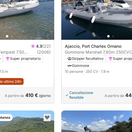
4.9
(22)
Ajaccio, Port Charles Ornano
Tempest 7.50
(2006)
Gommone Marshall 7,80m 250CV
(
e
Super proprietario
Skipper facoltativo
Super propr
Gommone
 7.5 m
10 persone
· 250 CV
· 7.8 m
lle ultime 24h
Cancellazione
410 €
44
A partire da
/giorno
A partire da
flessibile
ntanea