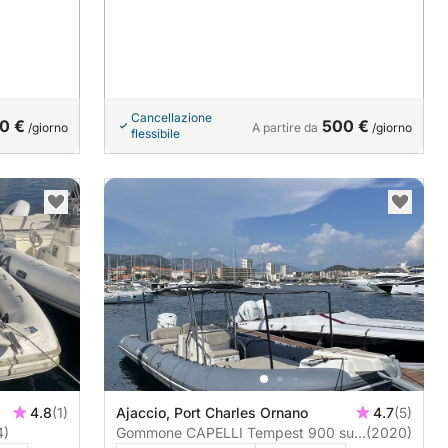
Cancellazione
0 €
500 €
/giorno
A partire da
/giorno
flessibile
4.8
(1)
Ajaccio, Port Charles Ornano
4.7
(5)
4)
Gommone CAPELLI Tempest 900 sun
(2020)