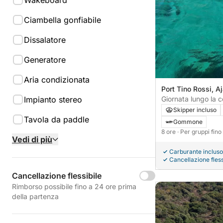
Wakeboard
Ciambella gonfiabile
Dissalatore
Generatore
Aria condizionata
Port Tino Rossi, A
Giornata lungo la co
Impianto stereo
mare e macchia me
Skipper incluso
Tavola da paddle
Gommone
8 ore
· Per gruppi fin
Vedi di più
Carburante incluso
Cancellazione fless
Cancellazione flessibile
Rimborso possibile fino a 24 ore prima
della partenza