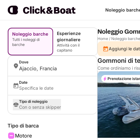
Noleggio barch
Noleggio Gomm
Esperienze
Noleggio barche
Home
/
Noleggio barch
giornaliere
Tutti i noleggi di
barche
Attività con il
Aggiungi le dat
capitano
Gommoni di te
Dove
Ajaccio, Francia
Come ordiniamo i risu
Prenotazione ista
Date
Specifica le date
Tipo di noleggio
Con o senza skipper
Tipo di barca
Motore