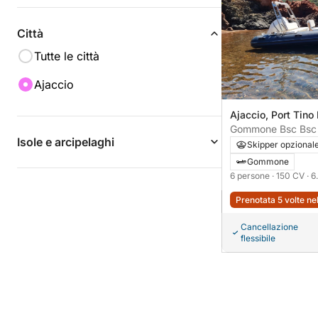
Città
Tutte le città
Ajaccio
Ajaccio, Port Tino
Isole e arcipelaghi
Skipper opzional
Gommone
6 persone
· 150 CV
· 6
Prenotata 5 volte ne
Cancellazione
flessibile