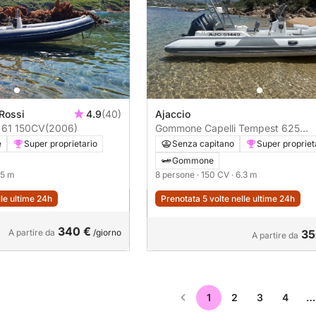
 Rossi
4.9
(40)
Ajaccio
Gommone Bsc Bsc 61 150CV
(2006)
Gommone Capelli Tempest 625
150CV
e
Super proprietario
Senza capitano
Super propriet
Gommone
.5 m
8 persone
· 150 CV
· 6.3 m
lle ultime 24h
Prenotata 5 volte nelle ultime 24h
340 €
A partire da
/giorno
35
A partire da
1
2
3
4
…