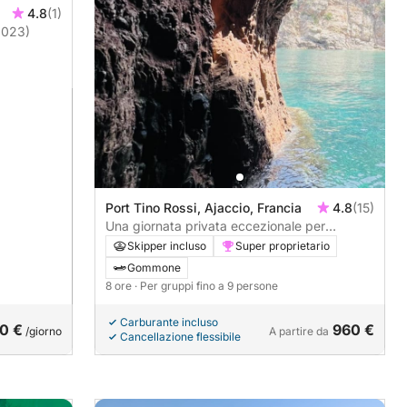
4.8
(1)
2023)
Port Tino Rossi, Ajaccio, Francia
4.8
(15)
Una giornata privata eccezionale per
scoprire i gioielli della costa corsa: la riserva
Skipper incluso
Super proprietario
di Capo Rosso, le leggendarie calanchi di
Gommone
Piana e le insenature di Cargèse.
8 ore
· Per gruppi fino a 9 persone
Carburante incluso
0 €
960 €
/giorno
A partire da
Cancellazione flessibile