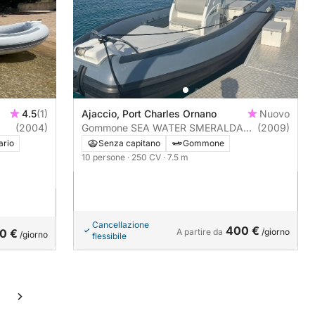
4.5
(1)
Ajaccio, Port Charles Ornano
Nuovo
(2004)
Gommone SEA WATER SMERALDA
(2009)
250 250CV
ario
Senza capitano
Gommone
10 persone
· 250 CV
· 7.5 m
Cancellazione
400 €
0 €
A partire da
/giorno
/giorno
flessibile