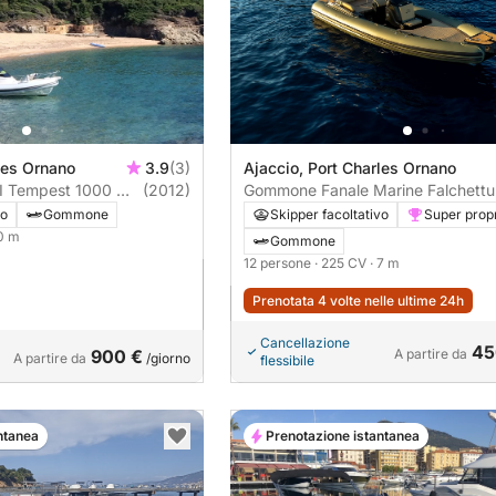
les Ornano
3.9
(3)
Ajaccio, Port Charles Ornano
 Tempest 1000 WA
(2012)
Gommone Fanale Marine Falchettu
700 225CV
vo
Gommone
Skipper facoltativo
Super propr
10 m
Gommone
12 persone
· 225 CV
· 7 m
Prenotata 4 volte nelle ultime 24h
Cancellazione
45
900 €
A partire da
A partire da
/giorno
flessibile
ntanea
Prenotazione istantanea