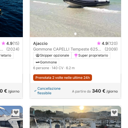
4.9
(15)
Ajaccio
4.9
(120)
(2024)
Gommone CAPELLI Tempeste 625
(2009)
140CV
ietario
Skipper opzionale
Super proprietario
Gommone
6 persone
· 140 CV
· 6.2 m
Prenotata 2 volte nelle ultime 24h
Cancellazione
0 €
340 €
/giorno
A partire da
/giorno
flessibile