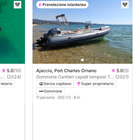
Prenotazione istantanea
5.0
(10)
Ajaccio, Port Charles Ornano
5.0
(5)
800
(2024)
Gommone Cantieri capelli tempest 775
(2021)
300CV
ietario
Senza capitano
Super proprietario
Gommone
11 persone
· 300 CV
· 8 m