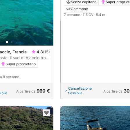
Senza capitano
Super propriet
Gommone
7 persone
· 115 CV
· 5.4 m
jaccio, Francia
4.8
(15)
sta: il sud di Ajaccio tra
diterranea
Super proprietario
o a 9 persone
Cancellazione
960 €
30
A partire da
A partire da
ibile
flessibile