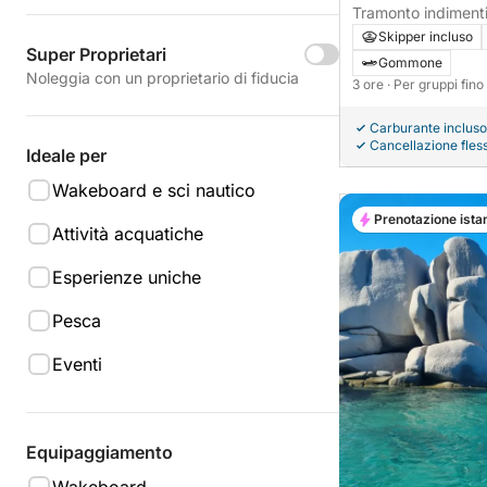
Tramonto indimenti
come non le avete 
Skipper incluso
Super Proprietari
Gommone
Noleggia con un proprietario di fiducia
3 ore
· Per gruppi fin
Carburante incluso
Cancellazione fless
Ideale per
Wakeboard e sci nautico
Prenotazione ista
Attività acquatiche
Esperienze uniche
Pesca
Eventi
Equipaggiamento