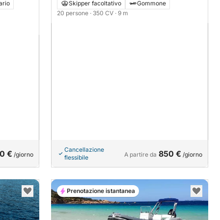
350CV
ario
Skipper facoltativo
Gommone
20 persone
· 350 CV
· 9 m
Cancellazione
0 €
850 €
/giorno
A partire da
/giorno
flessibile
Prenotazione istantanea