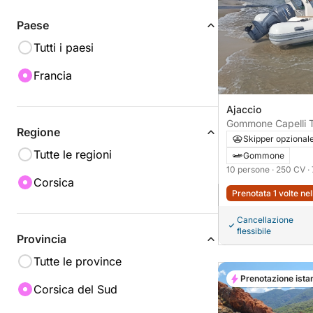
Paese
Tutti i paesi
Francia
Ajaccio
Gommone Capelli 
Regione
250CV
Skipper opzional
Tutte le regioni
Gommone
10 persone
· 250 CV
·
Corsica
Prenotata 1 volte ne
Cancellazione
flessibile
Provincia
Tutte le province
Prenotazione ista
Corsica del Sud