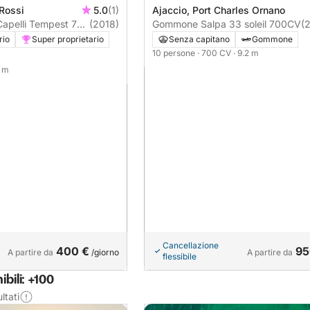
 Rossi
5.0
(1)
Ajaccio, Port Charles Ornano
apelli Tempest 775
(2018)
Gommone Salpa 33 soleil 700CV
(
rio
Super proprietario
Senza capitano
Gommone
10 persone
· 700 CV
· 9.2 m
8 m
Cancellazione
400 €
95
A partire da
/giorno
A partire da
flessibile
bili: +100
ltati