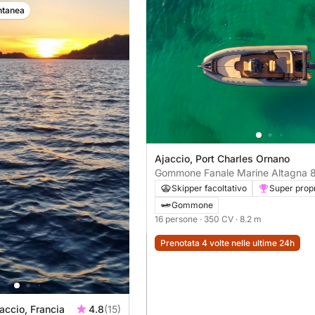
ntanea
Ajaccio, Port Charles Ornano
Gommone Fanale Marine Altagna 
350CV
Skipper facoltativo
Super propr
Gommone
16 persone
· 350 CV
· 8.2 m
Prenotata 4 volte nelle ultime 24h
jaccio, Francia
4.8
(15)