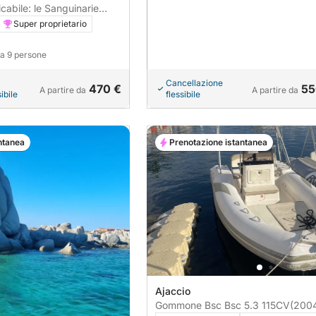
cabile: le Sanguinarie
mai viste prima
Super proprietario
o a 9 persone
Cancellazione
470 €
55
A partire da
A partire da
ibile
flessibile
ntanea
Prenotazione istantanea
Ajaccio
Gommone Bsc Bsc 5.3 115CV
(200