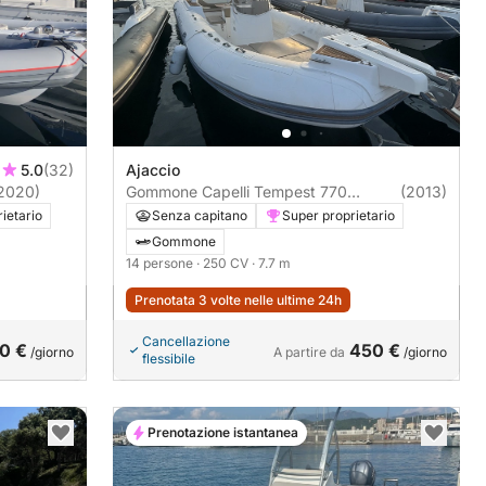
5.0
(32)
Ajaccio
2020)
Gommone Capelli Tempest 770
(2013)
250CV
ietario
Senza capitano
Super proprietario
Gommone
14 persone
· 250 CV
· 7.7 m
Prenotata 3 volte nelle ultime 24h
Cancellazione
0 €
450 €
/giorno
A partire da
/giorno
flessibile
Prenotazione istantanea