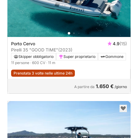
Porto Cervo
4.9
(15)
Pirelli 35 "GOOD TIME"
(2023)
Skipper obbligatorio
Super proprietario
Gommone
11 persone
· 600 CV
· 11 m
Prenotata 3 volte nelle ultime 24h
1.650 €
A partire da
/giorno