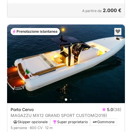
2.000 €
A partire da
Prenotazione istantanea
Porto Cervo
5.0
(38)
MAGAZZU MX12 GRAND SPORT CUSTOM
(2019)
Skipper opzionale
Super proprietario
Gommone
5 persone
· 600 CV
· 12 m