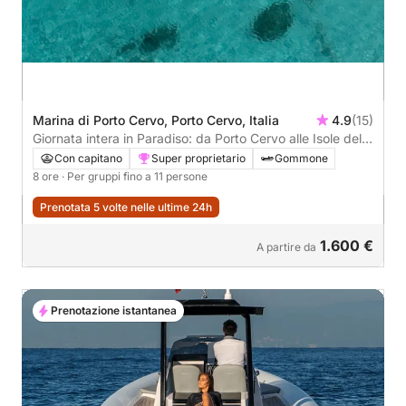
Marina di Porto Cervo, Porto Cervo, Italia
4.9
(15)
Giornata intera in Paradiso: da Porto Cervo alle Isole della
Maddalena
Con capitano
Super proprietario
Gommone
8 ore
· Per gruppi fino a 11 persone
Prenotata 5 volte nelle ultime 24h
1.600 €
A partire da
Prenotazione istantanea