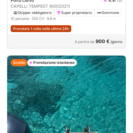
Porto Cervo
4.9
(13)
CAPELLI TEMPEST 900
(2021)
Skipper obbligatorio
Super proprietario
Gommone
10 persone
· 250 CV
· 9.6 m
Prenotata 1 volte nelle ultime 24h
900 €
A partire da
/giorno
Sconto
Prenotazione istantanea