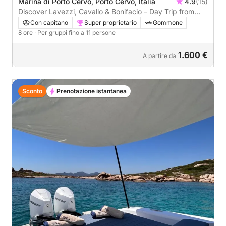
Marina di Porto Cervo, Porto Cervo, Italia
4.9
(15)
Discover Lavezzi, Cavallo & Bonifacio – Day Trip from
Porto Cervo
Con capitano
Super proprietario
Gommone
8 ore
· Per gruppi fino a 11 persone
1.600 €
A partire da
Sconto
Prenotazione istantanea