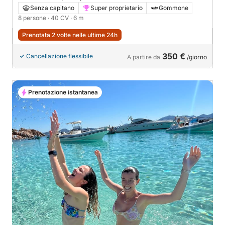
Senza capitano
Super proprietario
Gommone
8 persone
· 40 CV
· 6 m
Prenotata 2 volte nelle ultime 24h
350 €
Cancellazione flessibile
A partire da
/giorno
Prenotazione istantanea