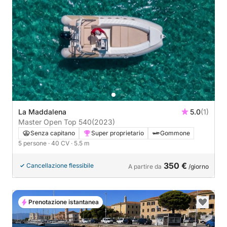
La Maddalena
5.0
(1)
Master Open Top 540
(2023)
Senza capitano
Super proprietario
Gommone
5 persone
· 40 CV
· 5.5 m
350 €
Cancellazione flessibile
A partire da
/giorno
Prenotazione istantanea