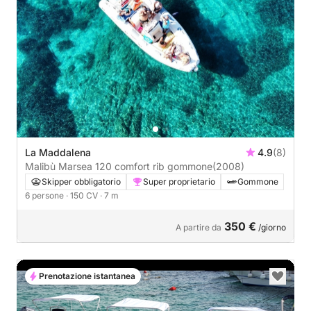
La Maddalena
4.9
(8)
Malibù Marsea 120 comfort rib gommone
(2008)
Skipper obbligatorio
Super proprietario
Gommone
6 persone
· 150 CV
· 7 m
350 €
A partire da
/giorno
Prenotazione istantanea