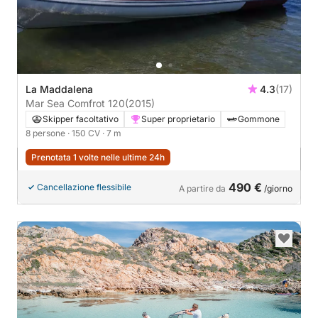
La Maddalena
4.3
(17)
Mar Sea Comfrot 120
(2015)
Skipper facoltativo
Super proprietario
Gommone
8 persone
· 150 CV
· 7 m
Prenotata 1 volte nelle ultime 24h
490 €
Cancellazione flessibile
A partire da
/giorno