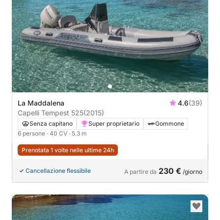
La Maddalena
4.6
(39)
Capelli Tempest 525
(2015)
Senza capitano
Super proprietario
Gommone
6 persone
· 40 CV
· 5.3 m
Prenotata 1 volte nelle ultime 24h
230 €
Cancellazione flessibile
A partire da
/giorno