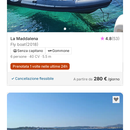
La Maddalena
4.8
(53)
Fly boat
(2018)
Senza capitano
Gommone
6 persone
· 40 CV
· 5.5 m
Prenotata 1 volte nelle ultime 24h
280 €
Cancellazione flessibile
A partire da
/giorno