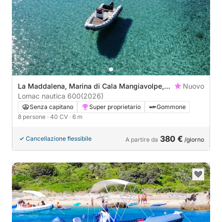
La Maddalena, Marina di Cala Mangiavolpe,
Nuovo
La Maddalena
Lomac nautica 600
(2026)
Senza capitano
Super proprietario
Gommone
8 persone
· 40 CV
· 6 m
380 €
Cancellazione flessibile
A partire da
/giorno