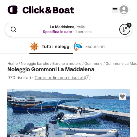
1
La Maddalena, Italia
Specifica le date
·
1 persona
Tutti i noleggi
Escursioni
Home
/
Noleggio barche
/
Barche a motore
/
Gommone
/
Gommone La Mad
Noleggio Gommoni La Maddalena
970 risultati
·
Come ordiniamo i risultati