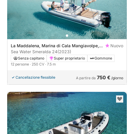
La Maddalena, Marina di Cala Mangiavolpe,
Nuovo
La Maddalena
Sea Water Smeralda 24
(2023)
Senza capitano
Super proprietario
Gommone
12 persone
· 250 CV
· 7.5 m
750 €
Cancellazione flessibile
A partire da
/giorno