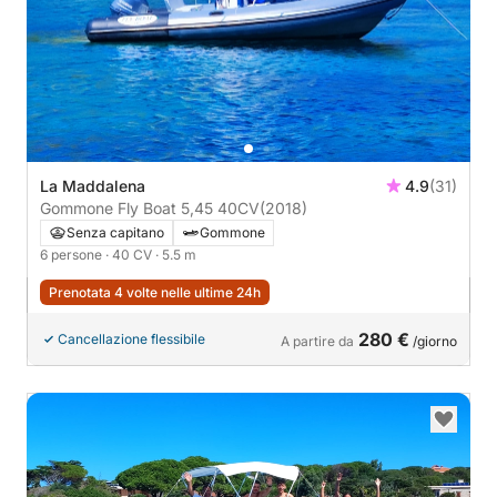
La Maddalena
4.9
(31)
Gommone Fly Boat 5,45 40CV
(2018)
Senza capitano
Gommone
6 persone
· 40 CV
· 5.5 m
Prenotata 4 volte nelle ultime 24h
280 €
Cancellazione flessibile
A partire da
/giorno