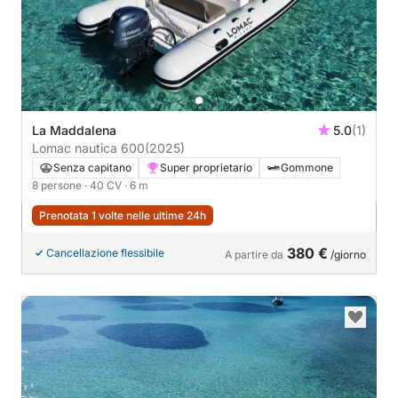
La Maddalena
5.0
(1)
Lomac nautica 600
(2025)
Senza capitano
Super proprietario
Gommone
8 persone
· 40 CV
· 6 m
Prenotata 1 volte nelle ultime 24h
380 €
Cancellazione flessibile
A partire da
/giorno