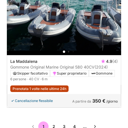
La Maddalena
4.9
(4)
Gommone Original Marine Original 580 40CV
(2024)
Skipper facoltativo
Super proprietario
Gommone
6 persone
· 40 CV
· 6 m
Prenotata 1 volte nelle ultime 24h
350 €
Cancellazione flessibile
A partire da
/giorno
1
2
3
4
…