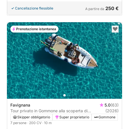
250 €
Cancellazione flessibile
A partire da
Prenotazione istantanea
Favignana
5.0
(63)
Tour privato in Gommone alla scoperta di
(2026)
Favignana - Relax e divertimento
Skipper obbligatorio
Super proprietario
Gommone
7 persone
· 200 CV
· 10 m