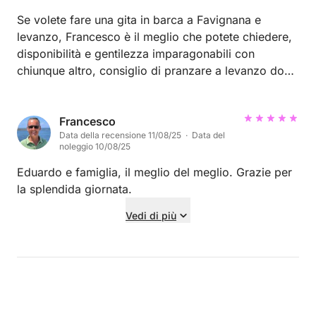
Se volete fare una gita in barca a Favignana e
levanzo, Francesco è il meglio che potete chiedere,
disponibilità e gentilezza imparagonabili con
chiunque altro, consiglio di pranzare a levanzo dove
Francesco vi porterá volentieri, sará un esperienza
che non ripeterete, ancora mi sogno quel pranzo,
per il resto della giornata tutto perfetto, quando
Francesco
Data della recensione 11/08/25 · Data del
torneró sicuramente prenoteró da lui
noleggio 10/08/25
Eduardo e famiglia, il meglio del meglio. Grazie per
la splendida giornata.
Vedi di più