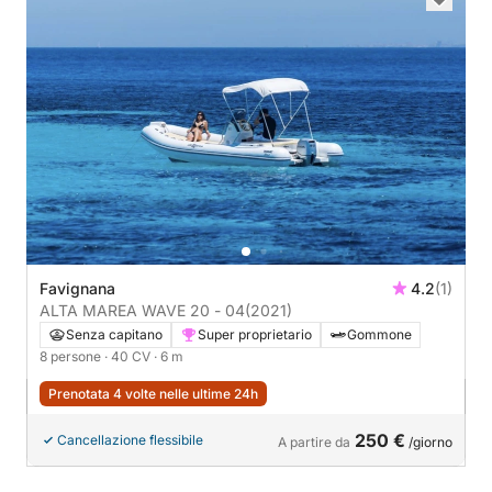
Favignana
4.2
(1)
ALTA MAREA WAVE 20 - 04
(2021)
Senza capitano
Super proprietario
Gommone
8 persone
· 40 CV
· 6 m
Prenotata 4 volte nelle ultime 24h
250 €
Cancellazione flessibile
A partire da
/giorno