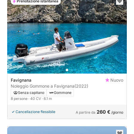
Prenotazione istantanea
Favignana
Nuovo
Noleggio Gommone a Favignana
(2022)
Senza capitano
Gommone
8 persone
· 40 CV
· 6.1 m
260 €
Cancellazione flessibile
A partire da
/giorno