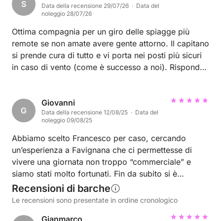
S
Data della recensione 29/07/26 · Data del
noleggio 28/07/26
Ottima compagnia per un giro delle spiagge più
remote se non amate avere gente attorno. Il capitano
si prende cura di tutto e vi porta nei posti più sicuri
in caso di vento (come è successo a noi). Risponde
in tempo 2 minuti e gentile fin da subito. Gommone
super comfort per un gruppo di 6 persone.
Consigliato
Giovanni
G
Data della recensione 12/08/25 · Data del
noleggio 09/08/25
Abbiamo scelto Francesco per caso, cercando
un’esperienza a Favignana che ci permettesse di
vivere una giornata non troppo “commerciale” e
siamo stati molto fortunati. Fin da subito si è
dimostrato super disponibile e gentile offrendo un
Recensioni di barche
servizio dove la simpatia ha fatto da padrona.
Le recensioni sono presentate in ordine cronologico
Abbiamo visitato Favignana e Levanzo, pranzato qui
Gianmarco
su un ristorantino con cibo buonissimo. Su