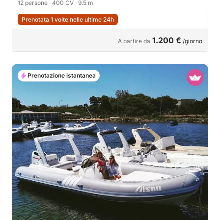
12 persone
· 400 CV
· 9.5 m
Prenotata 1 volte nelle ultime 24h
1.200 €
A partire da
/giorno
Prenotazione istantanea