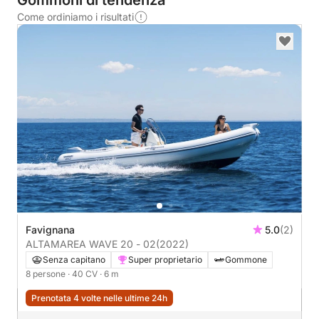
Gommoni di tendenza
Come ordiniamo i risultati
Favignana
5.0
(2)
ALTAMAREA WAVE 20 - 02
(2022)
Senza capitano
Super proprietario
Gommone
8 persone
· 40 CV
· 6 m
Prenotata 4 volte nelle ultime 24h