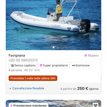
Favignana
Nuovo
LED GS 590
(2021)
Senza capitano
Super proprietario
Gommone
8 persone
· 40 CV
· 6 m
Prenotata 1 volte nelle ultime 24h
250 €
Cancellazione flessibile
A partire da
/giorno
Prenotazione istantanea