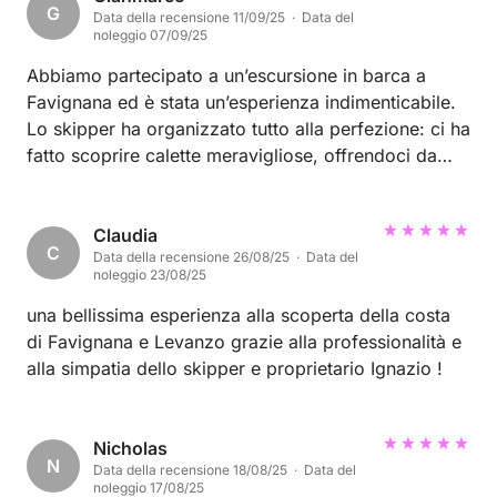
G
Data della recensione 11/09/25 · Data del
Favignana e Levanzo non c’è molto da dire oltre a
noleggio 07/09/25
ciò che è noto, spettacolari e paradisiache… la
Abbiamo partecipato a un’escursione in barca a
differenza l’ha fatta Francesco con la sua simpatia e
Favignana ed è stata un’esperienza indimenticabile.
disponibilità il tutto accompagnato con bibite
Lo skipper ha organizzato tutto alla perfezione: ci ha
fresche per tutta la giornata tant’è che prima di
fatto scoprire calette meravigliose, offrendoci da
ripartire abbiamo organizzato un’altra uscita. Voto
bere e condividendo tante informazioni interessanti
10/10.
sull’isola dal punto di vista di un vero autoctono. A
rendere la giornata ancora più speciale, ci ha
Claudia
C
Data della recensione 26/08/25 · Data del
organizzato un delizioso pranzo in un ristorante
noleggio 23/08/25
tipico a Levanzo, dove siamo stati accolti con
grande gentilezza e trattati benissimo. Atmosfera
una bellissima esperienza alla scoperta della costa
rilassata, accoglienza calorosa e paesaggi
di Favignana e Levanzo grazie alla professionalità e
mozzafiato. Consigliatissimo a chi vuole vivere
alla simpatia dello skipper e proprietario Ignazio !
Favignana e Levanzo in modo autentico e speciale!
Nicholas
N
Data della recensione 18/08/25 · Data del
noleggio 17/08/25