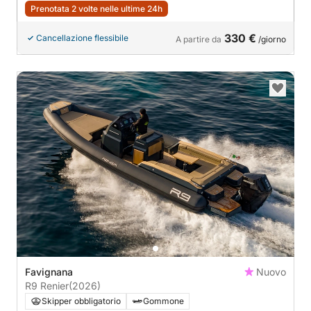
Prenotata 2 volte nelle ultime 24h
330 €
Cancellazione flessibile
A partire da
/giorno
Favignana
Nuovo
R9 Renier
(2026)
Skipper obbligatorio
Gommone