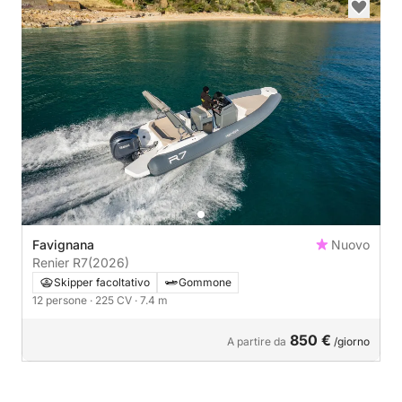
Favignana
Nuovo
Renier R7
(2026)
Skipper facoltativo
Gommone
12 persone
· 225 CV
· 7.4 m
850 €
A partire da
/giorno