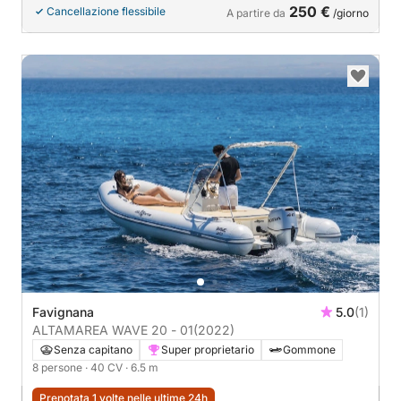
250 €
Cancellazione flessibile
A partire da
/giorno
Favignana
5.0
(1)
ALTAMAREA WAVE 20 - 01
(2022)
Senza capitano
Super proprietario
Gommone
8 persone
· 40 CV
· 6.5 m
Prenotata 1 volte nelle ultime 24h