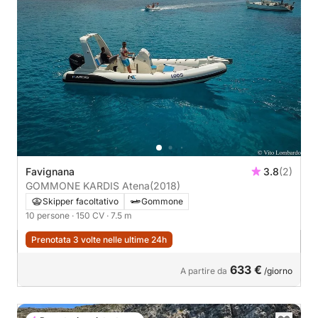
Favignana
3.8
(2)
GOMMONE KARDIS Atena
(2018)
Skipper facoltativo
Gommone
10 persone
· 150 CV
· 7.5 m
Prenotata 3 volte nelle ultime 24h
633 €
A partire da
/giorno