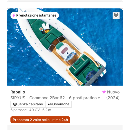
Prenotazione istantanea
Rapallo
Nuovo
SIRYUS - Gommone 2Bar 62 - 6 posti pratico e
(2024)
performante
Senza capitano
Gommone
6 persone
· 40 CV
· 6.2 m
Prenotata 2 volte nelle ultime 24h