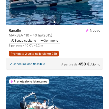
Rapallo
Nuovo
MARSEA 110 - 40 hp
(2015)
Senza capitano
Gommone
8 persone
· 40 CV
· 6.2 m
Prenotata 2 volte nelle ultime 24h
450 €
Cancellazione flessibile
A partire da
/giorno
Prenotazione istantanea