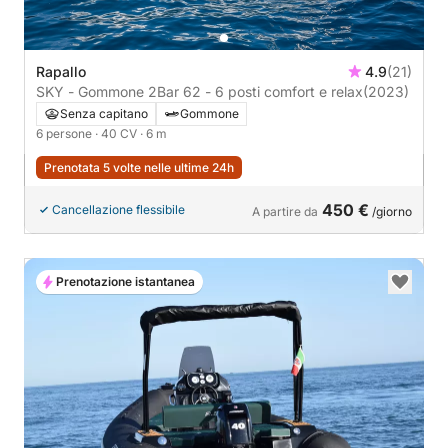
Rapallo
4.9
(21)
SKY - Gommone 2Bar 62 - 6 posti comfort e relax
(2023)
Senza capitano
Gommone
6 persone
· 40 CV
· 6 m
Prenotata 5 volte nelle ultime 24h
450 €
Cancellazione flessibile
A partire da
/giorno
Prenotazione istantanea