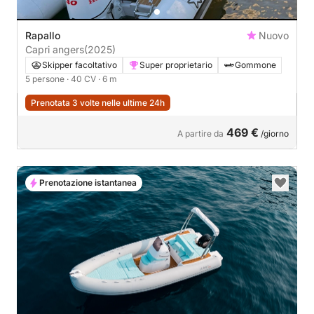
Rapallo
Nuovo
Capri angers
(2025)
Skipper facoltativo
Super proprietario
Gommone
5 persone
· 40 CV
· 6 m
Prenotata 3 volte nelle ultime 24h
469 €
A partire da
/giorno
Prenotazione istantanea