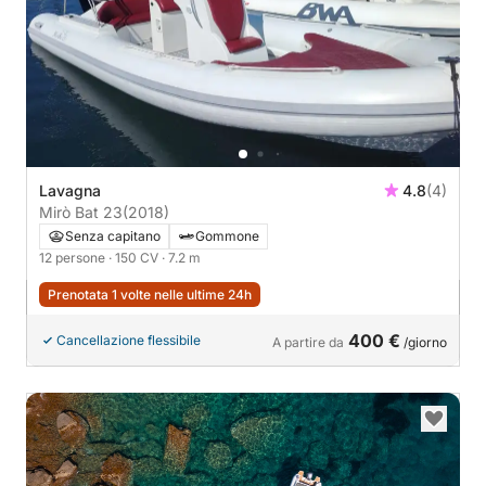
Lavagna
4.8
(4)
Mirò Bat 23
(2018)
Senza capitano
Gommone
12 persone
· 150 CV
· 7.2 m
Prenotata 1 volte nelle ultime 24h
400 €
Cancellazione flessibile
A partire da
/giorno