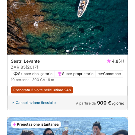
Sestri Levante
4.8
(4)
ZAR 85
(2017)
Skipper obbligatorio
Super proprietario
Gommone
10 persone
· 300 CV
· 9 m
Prenotata 3 volte nelle ultime 24h
900 €
Cancellazione flessibile
A partire da
/giorno
Prenotazione istantanea