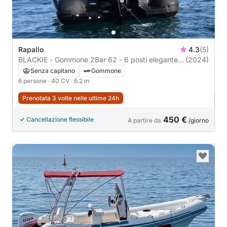
Rapallo
4.3
(5)
BLACKIE - Gommone 2Bar 62 - 6 posti elegante e
(2024)
facile da guidare
Senza capitano
Gommone
6 persone
· 40 CV
· 6.2 m
Prenotata 3 volte nelle ultime 24h
450 €
Cancellazione flessibile
A partire da
/giorno