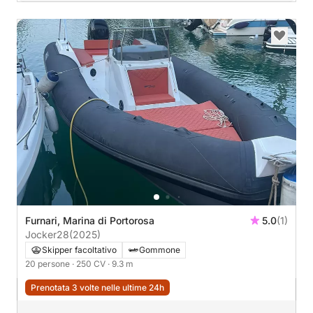
Furnari, Marina di Portorosa
5.0
(1)
Jocker28
(2025)
Skipper facoltativo
Gommone
20 persone
· 250 CV
· 9.3 m
Prenotata 3 volte nelle ultime 24h