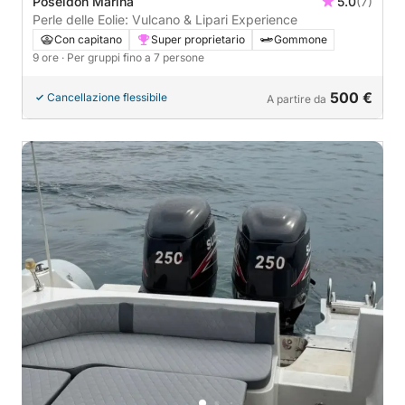
Poseidon Marina
5.0
(7)
Perle delle Eolie: Vulcano & Lipari Experience
Con capitano
Super proprietario
Gommone
9 ore
· Per gruppi fino a 7 persone
500 €
Cancellazione flessibile
A partire da