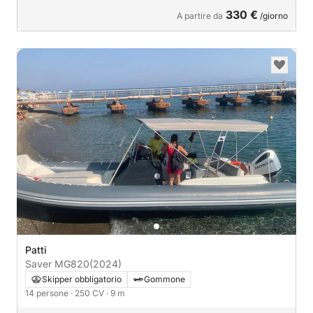
330 €
A partire da
/giorno
Patti
Saver MG820
(2024)
Skipper obbligatorio
Gommone
14 persone
· 250 CV
· 9 m