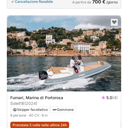
700 €
Cancellazione flessibile
A partire da
/giorno
Furnari, Marina di Portorosa
5.0
(4)
Soleil18
(2024)
Skipper facoltativo
Gommone
8 persone
· 40 CV
· 6 m
Prenotata 5 volte nelle ultime 24h