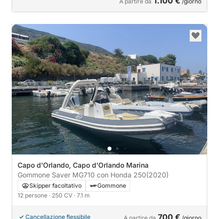
1.100 €
A partire da
/giorno
Capo d'Orlando, Capo d'Orlando Marina
Gommone Saver MG710 con Honda 250
(2020)
Skipper facoltativo
Gommone
12 persone
· 250 CV
· 7.1 m
700 €
Cancellazione flessibile
A partire da
/giorno