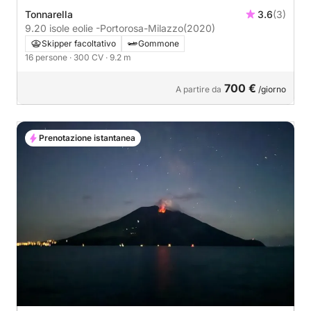
Tonnarella
3.6
(3)
9.20 isole eolie -Portorosa-Milazzo
(2020)
Skipper facoltativo
Gommone
16 persone
· 300 CV
· 9.2 m
700 €
A partire da
/giorno
Prenotazione istantanea