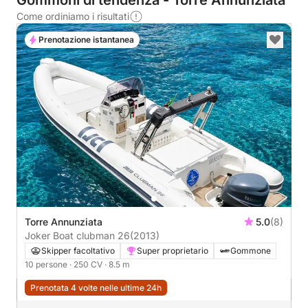
Gommoni di tendenza - Torre Annunziata
Come ordiniamo i risultati
Prenotazione istantanea
Torre Annunziata
5.0
(8)
Joker Boat clubman 26
(2013)
Skipper facoltativo
Super proprietario
Gommone
10 persone
· 250 CV
· 8.5 m
Prenotata 4 volte nelle ultime 24h