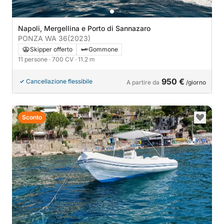
Napoli, Mergellina e Porto di Sannazaro
PONZA WA 36
(2023)
Skipper offerto
Gommone
11 persone
· 700 CV
· 11.2 m
950 €
Cancellazione flessibile
A partire da
/giorno
Sconto