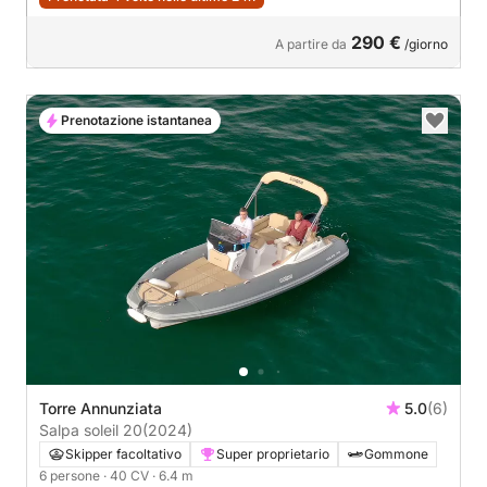
290 €
A partire da
/giorno
Prenotazione istantanea
Torre Annunziata
5.0
(6)
Salpa soleil 20
(2024)
Skipper facoltativo
Super proprietario
Gommone
6 persone
· 40 CV
· 6.4 m