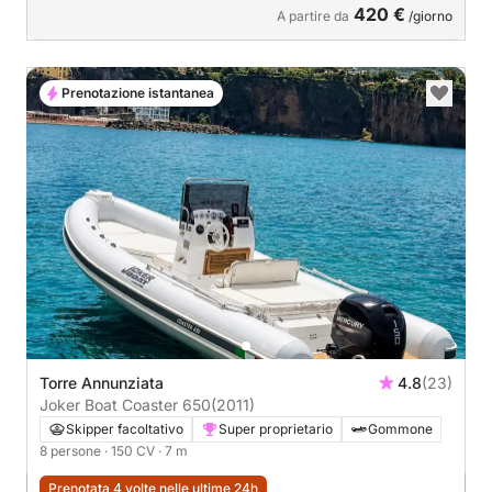
420 €
A partire da
/giorno
Prenotazione istantanea
Torre Annunziata
4.8
(23)
Joker Boat Coaster 650
(2011)
Skipper facoltativo
Super proprietario
Gommone
8 persone
· 150 CV
· 7 m
Prenotata 4 volte nelle ultime 24h