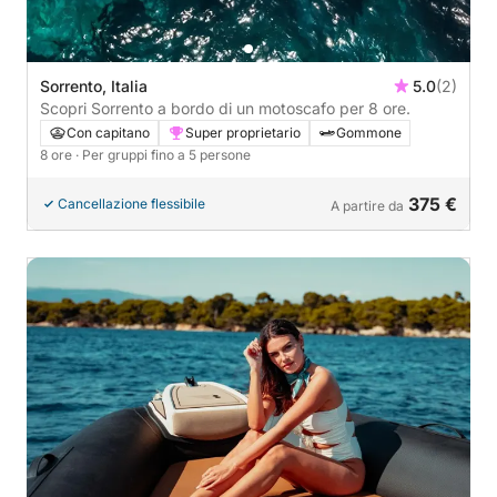
Sorrento, Italia
5.0
(2)
Scopri Sorrento a bordo di un motoscafo per 8 ore.
Con capitano
Super proprietario
Gommone
8 ore
· Per gruppi fino a 5 persone
375 €
Cancellazione flessibile
A partire da