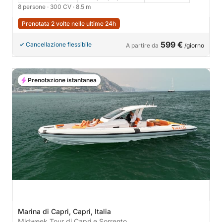
8 persone
· 300 CV
· 8.5 m
Prenotata 2 volte nelle ultime 24h
599 €
Cancellazione flessibile
A partire da
/giorno
Prenotazione istantanea
Marina di Capri, Capri, Italia
Midweek Tour di Capri e Sorrento