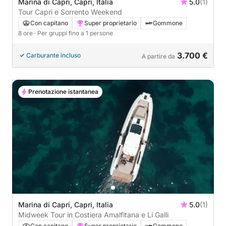
Marina di Capri, Capri, Italia
5.0
(1)
Tour Capri e Sorrento Weekend
Con capitano
Super proprietario
Gommone
8 ore
· Per gruppi fino a 1 persone
3.700 €
Carburante incluso
A partire da
Prenotazione istantanea
Marina di Capri, Capri, Italia
5.0
(1)
Midweek Tour in Costiera Amalfitana e Li Galli
Con capitano
Super proprietario
Gommone