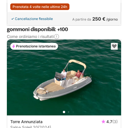
Prenotata 4 volte nelle ultime 24h
250 €
Cancellazione flessibile
A partire da
/giorno
gommoni disponibili: +100
Come ordiniamo i risultati
Prenotazione istantanea
Torre Annunziata
4.7
(3)
Salpa Soleil 20
(2024)