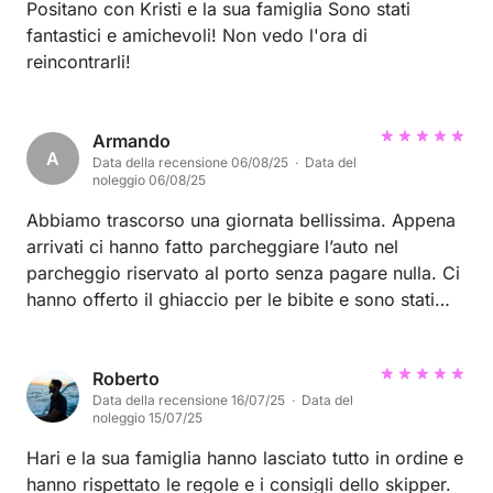
Positano con Kristi e la sua famiglia Sono stati
fantastici e amichevoli! Non vedo l'ora di
reincontrarli!
Armando
A
Data della recensione 06/08/25 · Data del
noleggio 06/08/25
Abbiamo trascorso una giornata bellissima. Appena
arrivati ci hanno fatto parcheggiare l’auto nel
parcheggio riservato al porto senza pagare nulla. Ci
hanno offerto il ghiaccio per le bibite e sono stati
gentili e cortesi sia all’accoglienza che alla consegna
del gommone. Nn abbiamo avuto alcun problema
col gommone che naviga davvero bene e siamo
Roberto
Data della recensione 16/07/25 · Data del
certi k torneremo a noleggiare con loro.
noleggio 15/07/25
Consigliatissimo💪🏻
Hari e la sua famiglia hanno lasciato tutto in ordine e
hanno rispettato le regole e i consigli dello skipper.