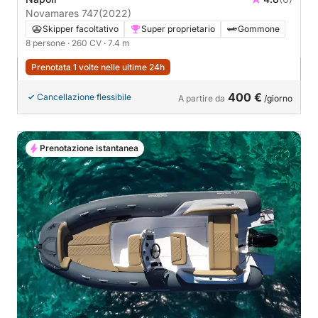
Novamares 747
(2022)
Skipper facoltativo
Super proprietario
Gommone
8 persone
· 260 CV
· 7.4 m
Prenotata 1 volte nelle ultime 24h
400 €
Cancellazione flessibile
A partire da
/giorno
Prenotazione istantanea