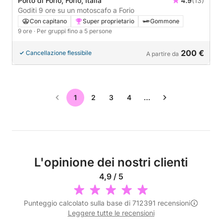
Porto di Forio, Forio, Italia
4.9
(13)
Goditi 9 ore su un motoscafo a Forio
Con capitano
Super proprietario
Gommone
9 ore
· Per gruppi fino a 5 persone
200 €
Cancellazione flessibile
A partire da
1
2
3
4
…
L'opinione dei nostri clienti
4,9 / 5
Punteggio calcolato sulla base di 712391 recensioni
Leggere tutte le recensioni