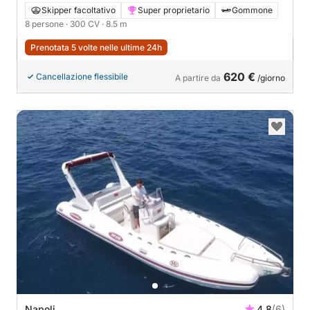
Skipper facoltativo
Super proprietario
Gommone
8 persone
· 300 CV
· 8.5 m
Prenotata 5 volte nelle ultime 24h
620 €
Cancellazione flessibile
A partire da
/giorno
Napoli
4.8
(6)