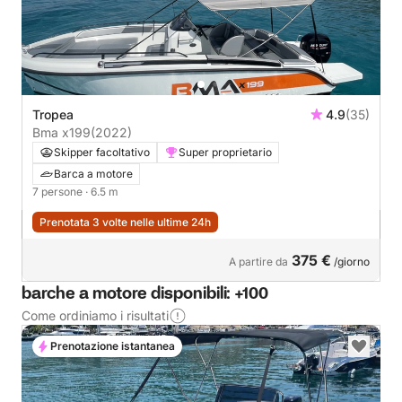
Tropea
4.9
(35)
Bma x199
(2022)
Skipper facoltativo
Super proprietario
Barca a motore
7 persone
· 6.5 m
Prenotata 3 volte nelle ultime 24h
375 €
A partire da
/giorno
barche a motore disponibili: +100
Come ordiniamo i risultati
Prenotazione istantanea