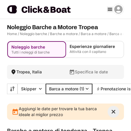
Noleggio Barche a Motore Tropea
Home
/
Noleggio barche
/
Barche a motore
/
Barca a motore
/
Barca a mot
Esperienze giornaliere
Noleggio barche
Attività con il capitano
Tutti i noleggi di barche
Tropea, Italia
Specifica le date
Skipper
Barca a motore
(1)
Prenotazione i
Aggiungi le date per trovare la tua barca
ideale al miglior prezzo