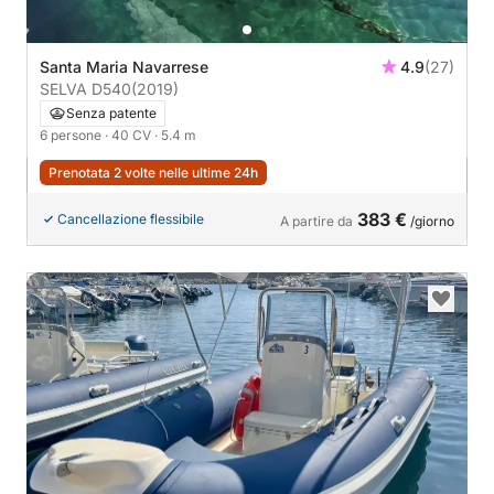
Santa Maria Navarrese
4.9
(27)
SELVA D540
(2019)
Senza patente
6 persone
· 40 CV
· 5.4 m
Prenotata 2 volte nelle ultime 24h
383 €
Cancellazione flessibile
A partire da
/giorno