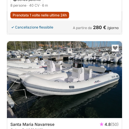
8 persone
· 40 CV
· 6 m
Prenotata 1 volte nelle ultime 24h
280 €
Cancellazione flessibile
A partire da
/giorno
Santa Maria Navarrese
4.8
(50)