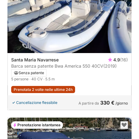
Santa Maria Navarrese
4.9
(16)
Barca senza patente Bwa America 550 40CV
(2019)
Senza patente
5 persone
· 40 CV
· 5.5 m
Prenotata 2 volte nelle ultime 24h
330 €
Cancellazione flessibile
A partire da
/giorno
Prenotazione istantanea