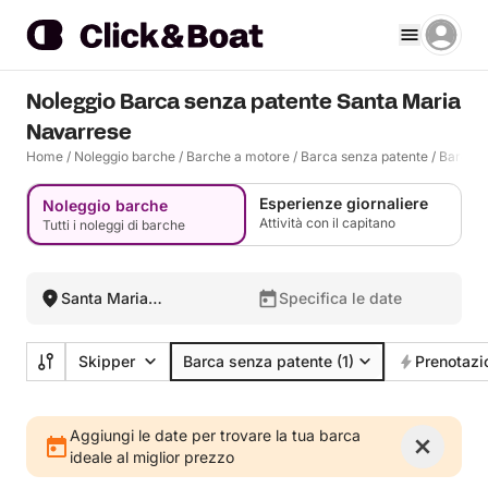
Noleggio Barca senza patente Santa Maria
Navarrese
Home
/
Noleggio barche
/
Barche a motore
/
Barca senza patente
/
Barca s
Esperienze giornaliere
Noleggio barche
Attività con il capitano
Tutti i noleggi di barche
Santa Maria
Specifica le date
Navarrese, Italia
Skipper
Barca senza patente
(1)
Prenotazi
Aggiungi le date per trovare la tua barca
ideale al miglior prezzo