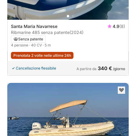
Santa Maria Navarrese
4.9
(8)
Ribmarine 485 senza patente
(2024)
Senza patente
4 persone
· 40 CV
· 5 m
Prenotata 2 volte nelle ultime 24h
340 €
Cancellazione flessibile
A partire da
/giorno