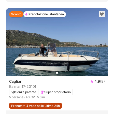
Sconto
Prenotazione istantanea
Cagliari
4.9
(8)
Italmar 17
(2010)
Senza patente
Super proprietario
5 persone
· 40 CV
· 5.3 m
Prenotata 4 volte nelle ultime 24h