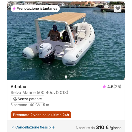
Prenotazione istantanea
Arbatax
4.5
(25)
Selva Marine 500 40cv
(2018)
Senza patente
5 persone
· 40 CV
· 5 m
Prenotata 2 volte nelle ultime 24h
310 €
Cancellazione flessibile
A partire da
/giorno