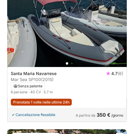
Santa Maria Navarrese
4.7
(6)
Mar Sea SP100
(2015)
Senza patente
6 persone
· 40 CV
· 5.7 m
Prenotata 1 volte nelle ultime 24h
350 €
Cancellazione flessibile
A partire da
/giorno