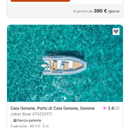
390 €
A partire da
/giorno
Cala Gonone, Porto di Cala Gonone, Gonone
3.8
(3)
Joker Boat 470
(2017)
Senza patente
4 persone
· 40 CV
· 5 m