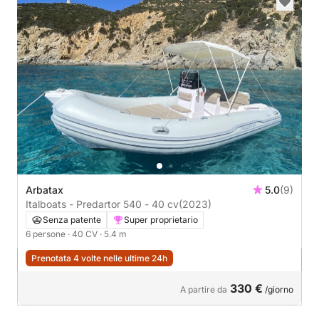
Arbatax
5.0
(9)
Italboats - Predartor 540 - 40 cv
(2023)
Senza patente
Super proprietario
6 persone
· 40 CV
· 5.4 m
Prenotata 4 volte nelle ultime 24h
330 €
A partire da
/giorno