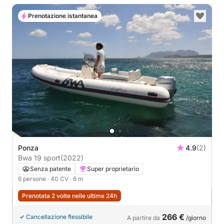
Prenotazione istantanea
Ponza
4.9
(2)
Bwa 19 sport
(2022)
Senza patente
Super proprietario
6 persone
· 40 CV
· 6 m
Prenotata 2 volte nelle ultime 24h
266 €
Cancellazione flessibile
A partire da
/giorno