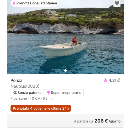
Prenotazione istantanea
Ponza
4.2
(8)
Nautilus
(2020)
Senza patente
Super proprietario
7 persone
· 40 CV
· 6.5 m
Prenotata 4 volte nelle ultime 24h
206 €
A partire da
/giorno