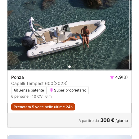
Ponza
4.9
(3)
Capelli Tempest 600
(2023)
Senza patente
Super proprietario
6 persone
· 40 CV
· 6 m
Prenotata 5 volte nelle ultime 24h
308 €
A partire da
/giorno