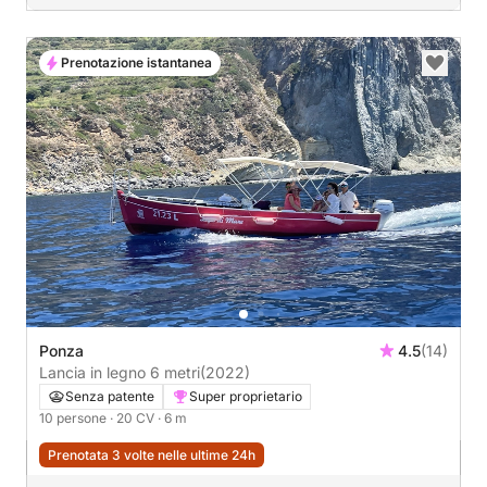
Prenotazione istantanea
Ponza
4.5
(14)
Lancia in legno 6 metri
(2022)
Senza patente
Super proprietario
10 persone
· 20 CV
· 6 m
Prenotata 3 volte nelle ultime 24h