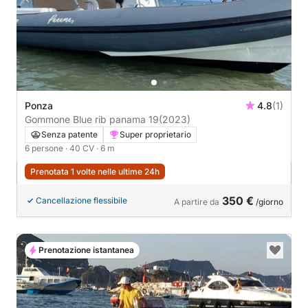
Ponza
4.8
(1)
Gommone Blue rib panama 19
(2023)
Senza patente
Super proprietario
6 persone
· 40 CV
· 6 m
Prenotata 1 volte nelle ultime 24h
350 €
Cancellazione flessibile
A partire da
/giorno
Prenotazione istantanea