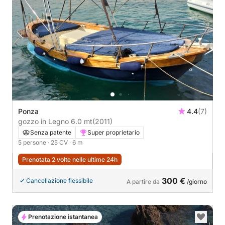
Ponza
4.4
(7)
gozzo in Legno 6.0 mt
(2011)
Senza patente
Super proprietario
5 persone
· 25 CV
· 6 m
Prenotata 2 volte nelle ultime 24h
300 €
Cancellazione flessibile
A partire da
/giorno
Prenotazione istantanea