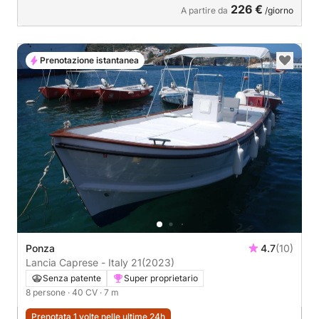
226 €
A partire da
/giorno
Prenotazione istantanea
Ponza
4.7
(10)
Lancia Caprese - Italy 21
(2023)
Senza patente
Super proprietario
8 persone
· 40 CV
· 7 m
Prenotata 1 volte nelle ultime 24h