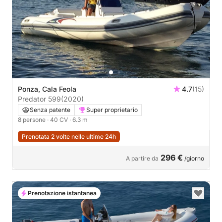
Ponza, Cala Feola
4.7
(15)
Predator 599
(2020)
Senza patente
Super proprietario
8 persone
· 40 CV
· 6.3 m
Prenotata 2 volte nelle ultime 24h
296 €
A partire da
/giorno
Prenotazione istantanea