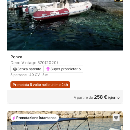
Ponza
Deco Vintage 570
(2020)
Senza patente
Super proprietario
5 persone
· 40 CV
· 5 m
Prenotata 5 volte nelle ultime 24h
258 €
A partire da
/giorno
Prenotazione istantanea