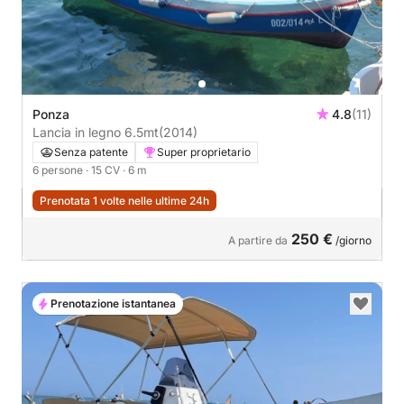
Ponza
4.8
(11)
Lancia in legno 6.5mt
(2014)
Senza patente
Super proprietario
6 persone
· 15 CV
· 6 m
Prenotata 1 volte nelle ultime 24h
250 €
A partire da
/giorno
Prenotazione istantanea