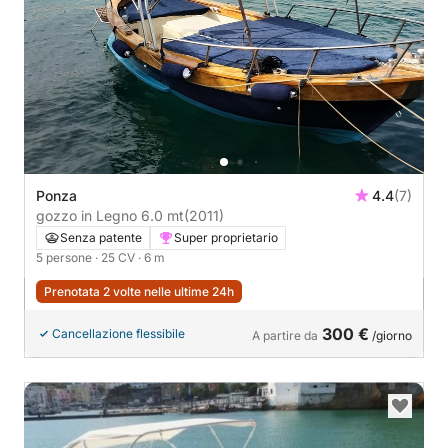
Ponza
4.4
(7)
gozzo in Legno 6.0 mt
(2011)
Senza patente
Super proprietario
5 persone
· 25 CV
· 6 m
Prenotata 2 volte nelle ultime 24h
300 €
Cancellazione flessibile
A partire da
/giorno