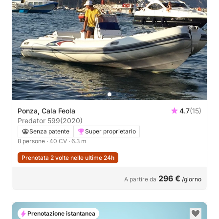
Ponza, Cala Feola
4.7
(15)
Predator 599
(2020)
Senza patente
Super proprietario
8 persone
· 40 CV
· 6.3 m
Prenotata 2 volte nelle ultime 24h
296 €
A partire da
/giorno
Prenotazione istantanea