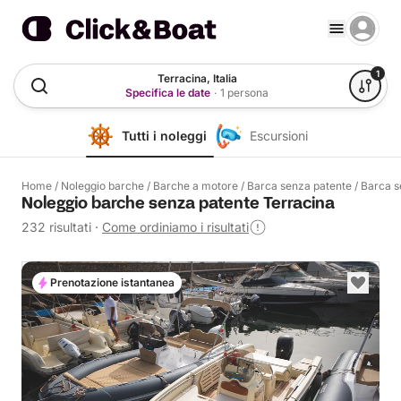
1
Terracina, Italia
Specifica le date
·
1 persona
Tutti i noleggi
Escursioni
Home
/
Noleggio barche
/
Barche a motore
/
Barca senza patente
/
Barca s
Noleggio barche senza patente Terracina
232 risultati
·
Come ordiniamo i risultati
Prenotazione istantanea