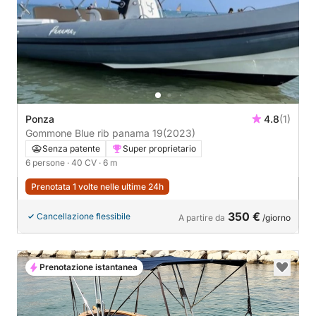
Ponza
4.8
(1)
Gommone Blue rib panama 19
(2023)
Senza patente
Super proprietario
6 persone
· 40 CV
· 6 m
Prenotata 1 volte nelle ultime 24h
350 €
Cancellazione flessibile
A partire da
/giorno
Prenotazione istantanea