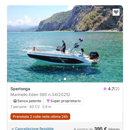
Sperlonga
4.7
(2)
Marinello Eden 590 n.34
(2025)
Senza patente
Super proprietario
7 persone
· 40 CV
· 5.9 m
Prenotata 2 volte nelle ultime 24h
395 €
Cancellazione flessibile
A partire da
/giorno