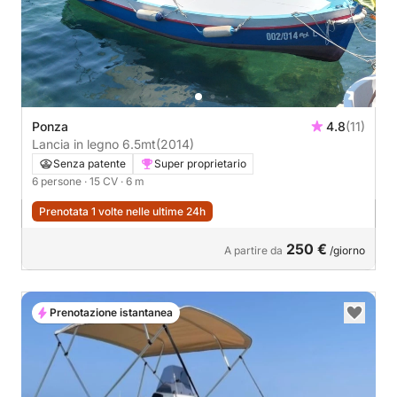
Ponza
4.8
(11)
Lancia in legno 6.5mt
(2014)
Senza patente
Super proprietario
6 persone
· 15 CV
· 6 m
Prenotata 1 volte nelle ultime 24h
250 €
A partire da
/giorno
Prenotazione istantanea