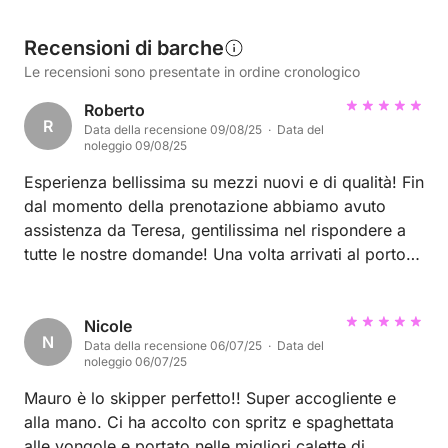
Recensioni di barche
Le recensioni sono presentate in ordine cronologico
Roberto
R
Data della recensione 09/08/25 · Data del
noleggio 09/08/25
Esperienza bellissima su mezzi nuovi e di qualità! Fin
dal momento della prenotazione abbiamo avuto
assistenza da Teresa, gentilissima nel rispondere a
tutte le nostre domande! Una volta arrivati al porto,
Andrea ci ha aiutato in tutte le operazioni prima della
partenza rendendo tutto semplice e veloce. Hanno
passione in quello che fanno e si vede da tanti
Nicole
N
Data della recensione 06/07/25 · Data del
piccoli dettagli! Lo consiglieremo sicuramente!
noleggio 06/07/25
Grazie mille e alla prossima! Elisabetta&Roberto
Mauro è lo skipper perfetto!! Super accogliente e
alla mano. Ci ha accolto con spritz e spaghettata
alle vongole e portato nelle migliori calette di