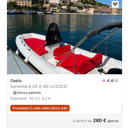
Gaeta
4.4
(8)
Sunshine 6.20 m 40 cv
(2022)
Senza patente
6 persone
· 40 CV
· 6.2 m
Prenotata 5 volte nelle ultime 24h
280 €
A partire da
/giorno