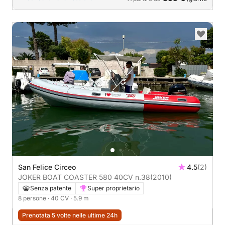
San Felice Circeo
4.5
(2)
JOKER BOAT COASTER 580 40CV n.38
(2010)
Senza patente
Super proprietario
8 persone
· 40 CV
· 5.9 m
Prenotata 5 volte nelle ultime 24h