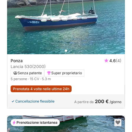
Ponza
4.6
(4)
Lancia 530
(2000)
Senza patente
Super proprietario
5 persone
· 15 CV
· 5.3 m
Prenotata 4 volte nelle ultime 24h
200 €
Cancellazione flessibile
A partire da
/giorno
Prenotazione istantanea