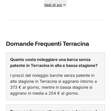
superato ogni nostra aspettativa. Marco è stato
Vedi di più
sempre disponibile per ogni nostra richiesta,
facendoci ridere e spiegando le cose con molta
pazienza. Alessia, con le sue doti culinarie
straordinarie, ci ha deliziato con piatti che
potrebbero facilmente eclissare qualsiasi ristorante
di Ponza che abbiamo visitato. Inoltre, l'armatore
Domande Frequenti Terracina
Andrea è stato sempre prontamente disponibile,
rispondendo al minuto ad ogni nostra domanda con
una cortesia e una professionalità senza pari. È raro
Quanto costa noleggiare una barca senza
incontrare un equipaggio così competente e
patente in Terracina in alta e bassa stagione?
appassionato; ci hanno fatto sentire veramente
speciali. Grazie di cuore per questa meravigliosa
I prezzi del noleggio barche senza patente in
esperienza!
alta stagione in Terracina si aggirano intorno a
373 € al giorno, mentre in bassa stagione si
aggirano in media a 254 € al giorno.