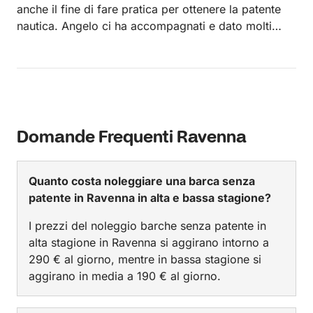
anche il fine di fare pratica per ottenere la patente
nautica. Angelo ci ha accompagnati e dato molti
consigli. La barca è tenuta bene, davvero bella e
confortevole. Il pranzo infine era ottimo, gradito sia
dai grandi che dai piccoli. Consigliamo vivamente
l’esperienza di charter con lui, sia per la sua
compagnia, gradevole e mai invadente, che per la
sicurezza e competenza dimostrata.
Domande Frequenti Ravenna
Quanto costa noleggiare una barca senza
patente in Ravenna in alta e bassa stagione?
I prezzi del noleggio barche senza patente in
alta stagione in Ravenna si aggirano intorno a
290 € al giorno, mentre in bassa stagione si
aggirano in media a 190 € al giorno.