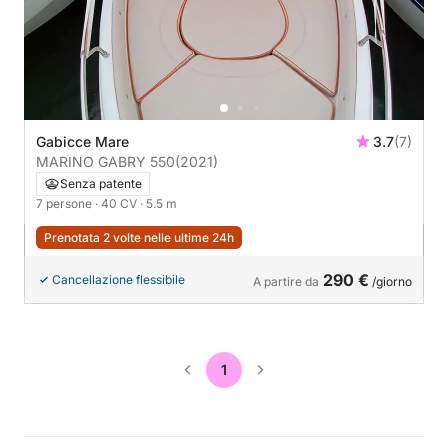
Gabicce Mare
3.7
(7)
MARINO GABRY 550
(2021)
Senza patente
7 persone
· 40 CV
· 5.5 m
Prenotata 2 volte nelle ultime 24h
290 €
Cancellazione flessibile
A partire da
/giorno
1