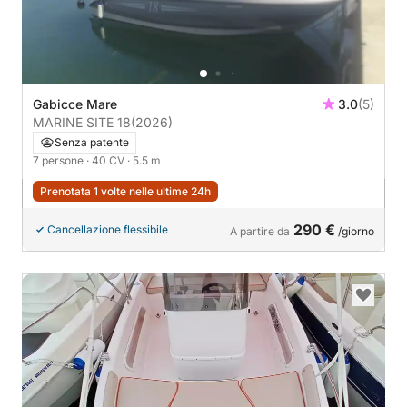
Gabicce Mare
3.0
(5)
MARINE SITE 18
(2026)
Senza patente
7 persone
· 40 CV
· 5.5 m
Prenotata 1 volte nelle ultime 24h
290 €
Cancellazione flessibile
A partire da
/giorno