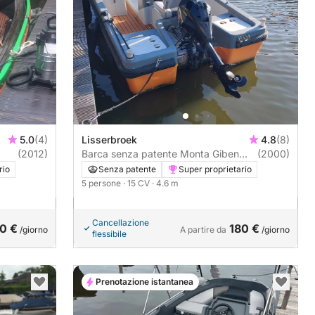
5.0
(4)
Lisserbroek
4.8
(8)
(2012)
Barca senza patente Monta Giben
(2000)
15CV
rio
Senza patente
Super proprietario
5 persone
· 15 CV
· 4.6 m
Cancellazione
0 €
180 €
/giorno
A partire da
/giorno
flessibile
Prenotazione istantanea