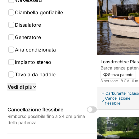
Wakeboard
Ciambella gonfiabile
Dissalatore
Generatore
Aria condizionata
Impianto stereo
Loosdrechtse Pla
Barca senza patente Qrafter Qru
Tavola da paddle
8CV
Senza patente
8 persone
· 8 CV
· 6 m
Vedi di più
Carburante incluso
Cancellazione
flessibile
Cancellazione flessibile
Rimborso possibile fino a 24 ore prima
della partenza