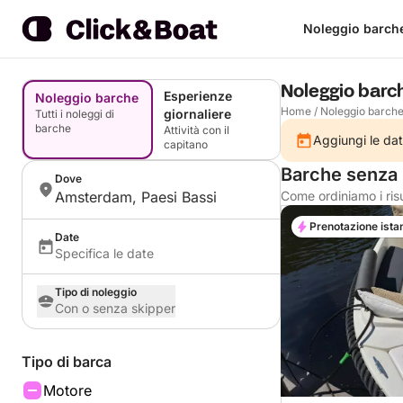
Noleggio barch
Noleggio bar
Esperienze
Noleggio barche
Home
/
Noleggio barch
giornaliere
Tutti i noleggi di
barche
Attività con il
Aggiungi le dat
capitano
Barche senza 
Dove
Amsterdam, Paesi Bassi
Come ordiniamo i risu
Prenotazione ista
Date
Specifica le date
Tipo di noleggio
Con o senza skipper
Tipo di barca
Motore