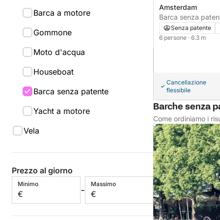
Amsterdam
Barca a motore
Senza patente
Gommone
6 persone
· 6.3 m
Moto d'acqua
Houseboat
Cancellazione
Barca senza patente
flessibile
Barche senza pa
Yacht a motore
Come ordiniamo i risu
Vela
Prezzo al giorno
Minimo
Massimo
-
€
€