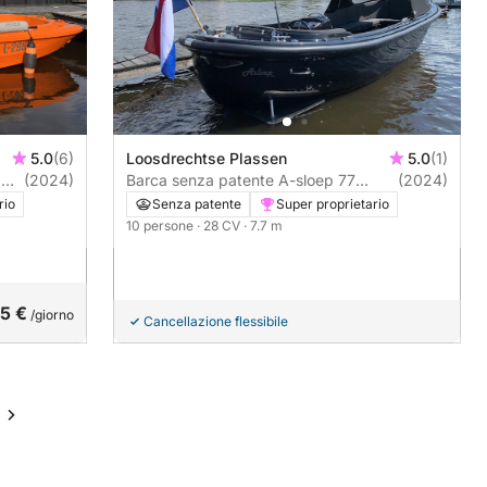
5.0
(6)
Loosdrechtse Plassen
5.0
(1)
(2024)
Barca senza patente A-sloep 77
(2024)
28CV
rio
Senza patente
Super proprietario
10 persone
· 28 CV
· 7.7 m
5 €
/giorno
Cancellazione flessibile