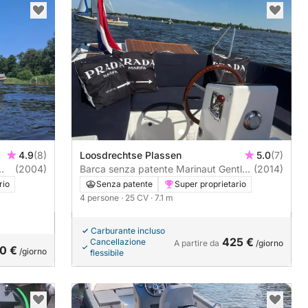
4.9
(8)
Loosdrechtse Plassen
5.0
(7)
(2004)
Barca senza patente Marinaut Gentle
(2014)
710 25CV
rio
Senza patente
Super proprietario
4 persone
· 25 CV
· 7.1 m
Carburante incluso
425 €
Cancellazione
A partire da
/giorno
0 €
/giorno
flessibile