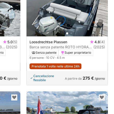
5.0
(5)
Loosdrechtse Plassen
4.8
(4)
(2025)
Barca senza patente ROTO HYDRA
(2025)
450 FAMILY 10CV
rio
Senza patente
Super proprietario
6 persone
· 10 CV
· 4.5 m
Prenotata 1 volte nelle ultime 24h
Cancellazione
0 €
275 €
/giorno
A partire da
/giorno
flessibile