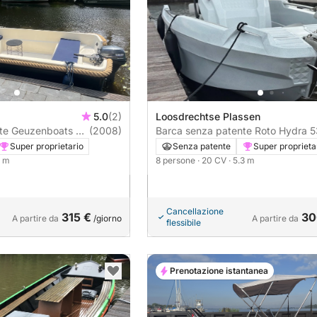
5.0
(2)
Loosdrechtse Plassen
s bv
(2008)
Barca senza patente Roto Hydra 530
20CV
Super proprietario
Senza patente
Super proprieta
2 m
8 persone
· 20 CV
· 5.3 m
Cancellazione
315 €
30
A partire da
/giorno
A partire da
flessibile
Prenotazione istantanea