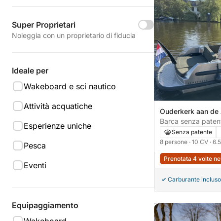
Super Proprietari
Noleggia con un proprietario di fiducia
Ideale per
Wakeboard e sci nautico
Attività acquatiche
Ouderkerk aan de
Barca senza patente Van Vossen
Esperienze uniche
E-tender 10CV
Senza patente
8 persone
· 10 CV
· 6.
Pesca
Prenotata 4 volte ne
Eventi
Carburante incluso
Equipaggiamento