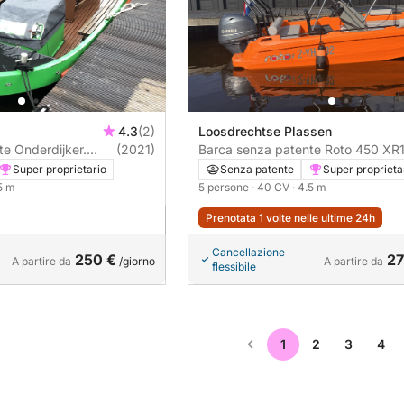
4.3
(2)
Loosdrechtse Plassen
ker.
(2021)
Barca senza patente Roto 450 XR1
Open stalen boot 12 personen 18CV
40CV
Super proprietario
Senza patente
Super proprieta
.5 m
5 persone
· 40 CV
· 4.5 m
Prenotata 1 volte nelle ultime 24h
Cancellazione
250 €
27
A partire da
/giorno
A partire da
flessibile
1
2
3
4