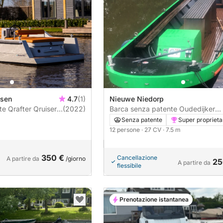
ssen
4.7
(1)
Nieuwe Niedorp
iser
(2022)
Barca senza patente Oudedijker
Tuidersvlet. Sloep 7.50 27CV
Senza patente
Super proprieta
12 persone
· 27 CV
· 7.5 m
350 €
Cancellazione
A partire da
/giorno
25
A partire da
flessibile
Prenotazione istantanea