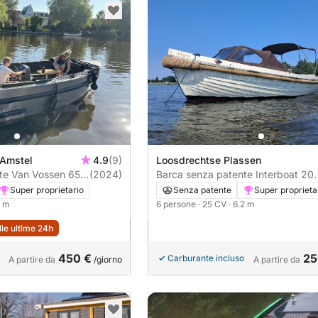
 Amstel
4.9
(9)
Loosdrechtse Plassen
 650
(2024)
Barca senza patente Interboat 20
25CV
Super proprietario
Senza patente
Super proprieta
5 m
6 persone
· 25 CV
· 6.2 m
lle ultime 24h
450 €
25
Carburante incluso
A partire da
/giorno
A partire da