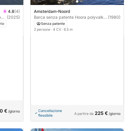
4.8
(4)
Amsterdam-Noord
(2025)
Barca senza patente Hoora polyvalk
(1980)
4CV
rio
Senza patente
2 persone
· 4 CV
· 6.5 m
0 €
Cancellazione
/giorno
225 €
A partire da
/giorno
flessibile