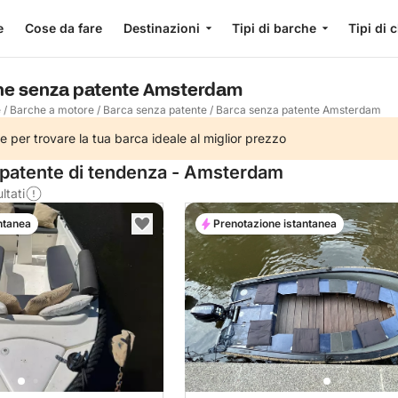
e
Cose da fare
Destinazioni
Tipi di barche
Tipi di 
che senza patente Amsterdam
e
/
Barche a motore
/
Barca senza patente
/
Barca senza patente Amsterdam
e per trovare la tua barca ideale al miglior prezzo
patente di tendenza - Amsterdam
ltati
ntanea
Prenotazione istantanea