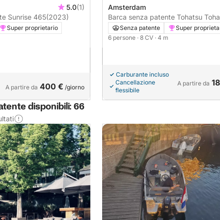
5.0
(1)
Amsterdam
Barca senza patente Sunrise 465
(2023)
Barca senza patente Tohatsu Tohatsu
8CV
Super proprietario
Senza patente
Super proprieta
6 persone
· 8 CV
· 4 m
Carburante incluso
18
Cancellazione
A partire da
400 €
A partire da
/giorno
flessibile
tente disponibili: 66
ltati