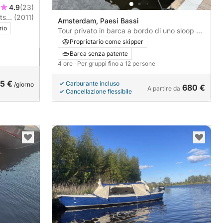
4.9
(23)
(2011)
Amsterdam, Paesi Bassi
rio
Tour privato in barca a bordo di uno sloop di
7,5 metri con skipper locale esperto... scopri
Proprietario come skipper
il meglio di Amsterdam!
Barca senza patente
4 ore
· Per gruppi fino a 12 persone
5 €
Carburante incluso
/giorno
680 €
A partire da
Cancellazione flessibile