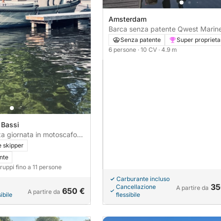
Amsterdam
Barca senza patente Qwest Marine
R450 10CV
Senza patente
Super proprieta
6 persone
· 10 CV
· 4.9 m
 Bassi
a giornata in motoscafo
e skipper
nte
gruppi fino a 11 persone
Carburante incluso
35
Cancellazione
A partire da
650 €
A partire da
ibile
flessibile