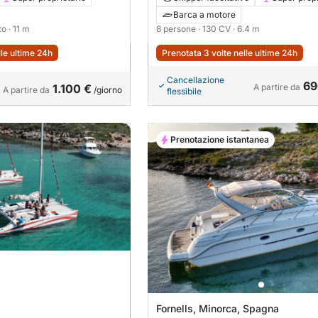
Barca a motore
tto
· 11 m
8 persone
· 130 CV
· 6.4 m
lle ultime 24h
Prenotata 3 volte nelle ultime 24h
Cancellazione
69
1.100 €
A partire da
A partire da
/giorno
flessibile
Prenotazione istantanea
Fornells, Minorca, Spagna