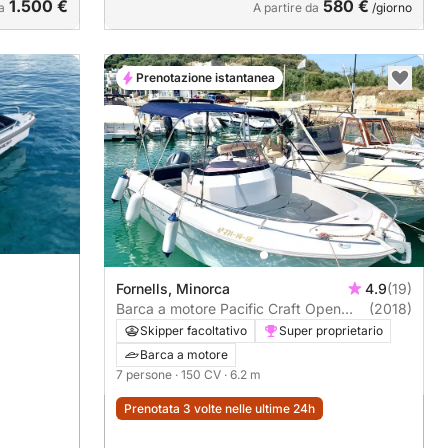
1.500 €
580 €
a
A partire da
/giorno
Prenotazione istantanea
Fornells, Minorca
4.9
(19)
Barca a motore Pacific Craft Open
(2018)
625 150CV
Skipper facoltativo
Super proprietario
Barca a motore
7 persone
· 150 CV
· 6.2 m
Prenotata 3 volte nelle ultime 24h