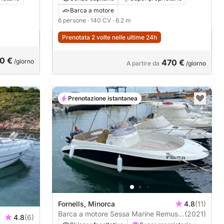
Barca a motore
6 persone
· 140 CV
· 6.2 m
Prenotata 2 volte nelle ultime 24h
0 €
/giorno
470 €
A partire da
/giorno
Prenotazione istantanea
Fornells, Minorca
4.8
(11)
Barca a motore Sessa Marine Remus
(2021)
4.8
(6)
620 Open 115CV