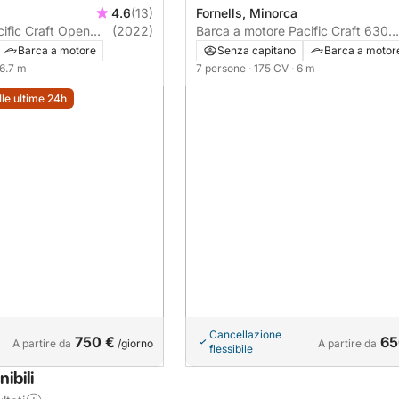
4.6
(13)
Fornells, Minorca
ific Craft Open
(2022)
Barca a motore Pacific Craft 630
SUNCRUISER 175CV
Barca a motore
Senza capitano
Barca a motor
 6.7 m
7 persone
· 175 CV
· 6 m
lle ultime 24h
Cancellazione
750 €
65
A partire da
/giorno
A partire da
flessibile
ibili