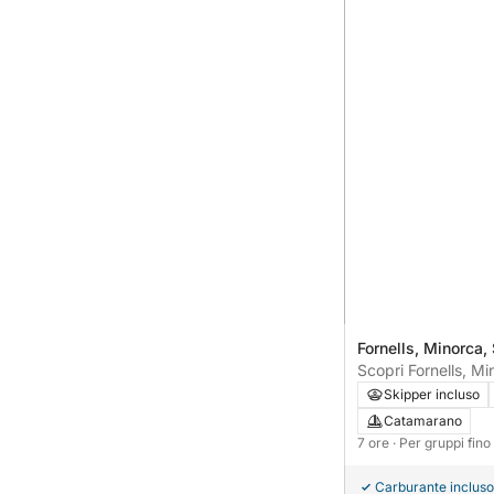
Fornells, Minorca
Scopri Fornells, M
per un'intera giorn
Skipper incluso
Catamarano
7 ore
· Per gruppi fin
Carburante incluso