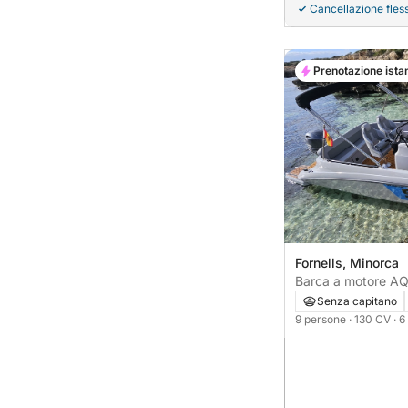
Cancellazione fless
Prenotazione ista
Fornells, Minorca
Barca a motore A
130CV
Senza capitano
9 persone
· 130 CV
· 