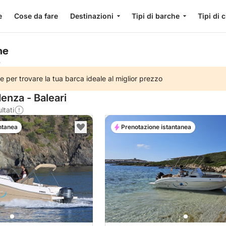
e
Cose da fare
Destinazioni
Tipi di barche
Tipi di 
he
e
e per trovare la tua barca ideale al miglior prezzo
enza - Baleari
ltati
ntanea
Prenotazione istantanea