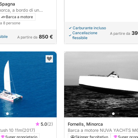
, Spagna
norca, a bordo di un
e.
Barca a motore
o a 8 persone
Carburante incluso
39
Cancellazione
A partire da
850 €
ibile
A partire da
flessibile
5.0
(2)
Fornells, Minorca
ush 10 11m
(2017)
Barca a motore NUVA YACHTS M
CABIN 130CV
Super proprietario
Skipper facoltativo
Super propr