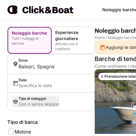
Noleggio barch
Noleggio barc
Esperienze
Noleggio barche
Home
/
Noleggio barch
giornaliere
Tutti i noleggi di
barche
Attività con il
Aggiungi le dat
capitano
Barche di tend
Dove
Baleari, Spagna
Come ordiniamo i risu
Prenotazione ista
Date
Specifica le date
Tipo di noleggio
Con o senza skipper
Tipo di barca
Motore