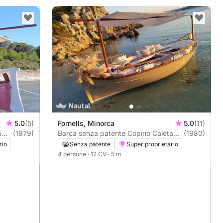
5.0
(5)
Fornells, Minorca
5.0
(11)
(1979)
Barca senza patente Copino Caleta
(1980)
12CV
rio
Senza patente
Super proprietario
4 persone
· 12 CV
· 5 m