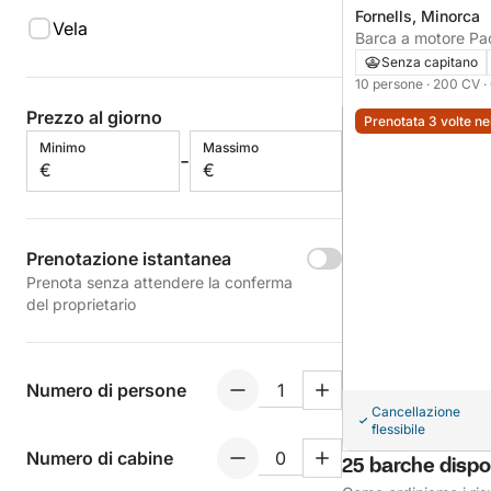
Fornells, Minorca
Vela
Barca a motore Pac
670 200CV
Senza capitano
10 persone
· 200 CV
·
Prezzo al giorno
Prenotata 3 volte ne
Minimo
Massimo
-
€
€
Prenotazione istantanea
Prenota senza attendere la conferma
del proprietario
Numero di persone
Cancellazione
flessibile
Numero di cabine
25 barche dispon