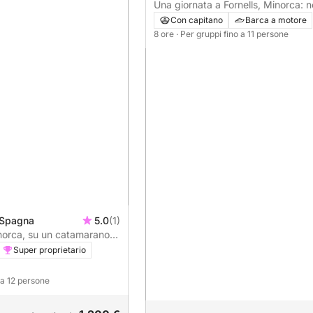
Una giornata a Fornells, Minorca: 
una barca a motore per una giornat
Con capitano
Barca a motore
alla scoperta dell'isola.
8 ore
· Per gruppi fino a 11 persone
, Spagna
5.0
(1)
inorca, su un catamarano
ata
Super proprietario
o a 12 persone