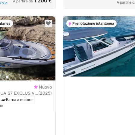
1.200 €
A partire da
A partire d
ibile
ntanea
Prenotazione istantanea
Nuovo
QUA S7 EXCLUSIVE
(2025)
Barca a motore
6 m