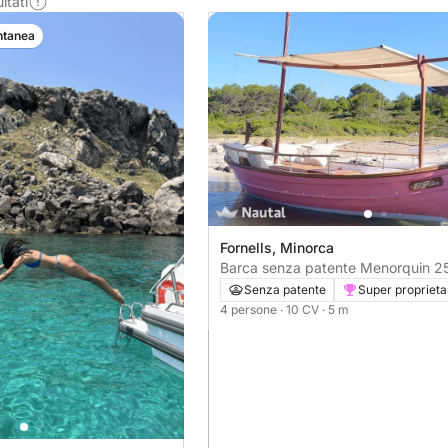
ltati
ntanea
Fornells, Minorca
Barca senza patente Menorquin 25
10CV
Senza patente
Super proprieta
4 persone
· 10 CV
· 5 m