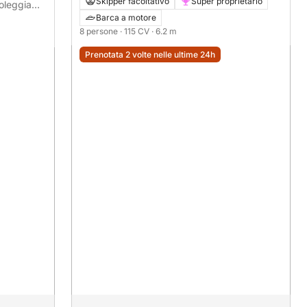
Skipper facoltativo
Super proprietario
noleggia
a intera
Barca a motore
8 persone
· 115 CV
· 6.2 m
Prenotata 2 volte nelle ultime 24h