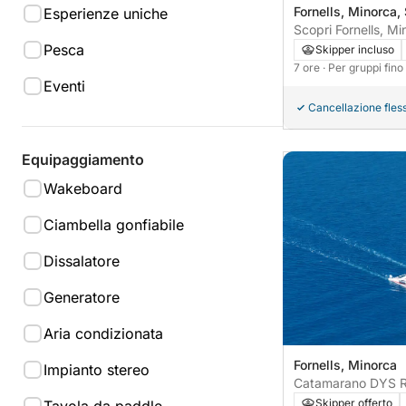
Fornells, Minorca
Esperienze uniche
Scopri Fornells, Mi
motoscafo per 7 or
Pesca
Skipper incluso
7 ore
· Per gruppi fin
Eventi
Cancellazione fless
Equipaggiamento
Wakeboard
Ciambella gonfiabile
Dissalatore
Generatore
Aria condizionata
Fornells, Minorca
Impianto stereo
Catamarano DYS R
Skipper offerto