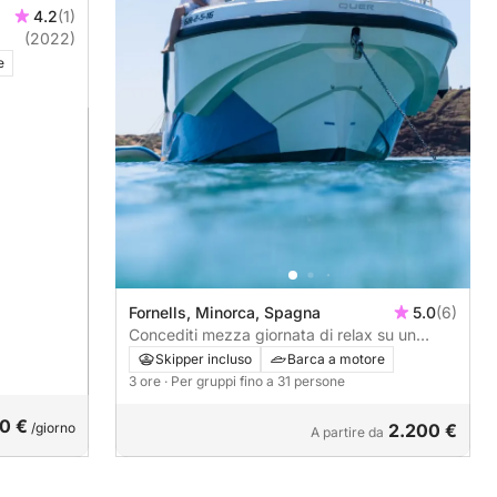
4.2
(1)
(2022)
e
Fornells, Minorca, Spagna
5.0
(6)
Concediti mezza giornata di relax su un
motoscafo a Fornells, Minorca.
Skipper incluso
Barca a motore
3 ore
· Per gruppi fino a 31 persone
0 €
/giorno
2.200 €
A partire da