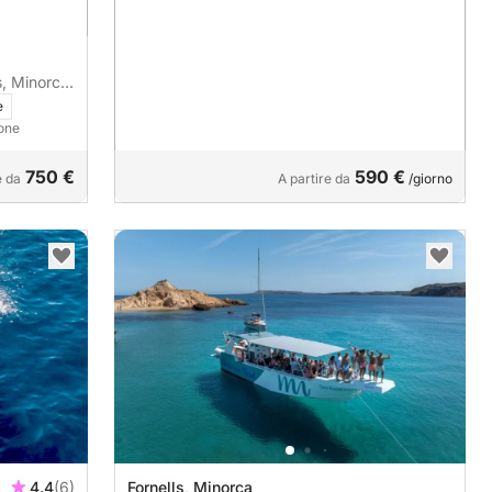
s, Minorca
e
sone
750 €
590 €
e da
A partire da
/giorno
4.4
(6)
Fornells, Minorca