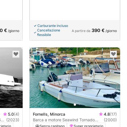
Carburante incluso
0 €
390 €
Cancellazione
/giorno
A partire da
/giorno
flessibile
5.0
(4)
Fornells, Minorca
4.8
(17)
6
(2023)
Barca a motore Seawind Tornado
(2000)
140CV
ietario
Senza capitano
Super proprietario