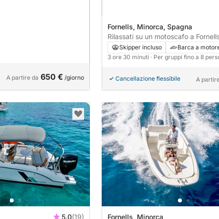
Fornells, Minorca, Spagna
Rilassati su un motoscafo a Fornell
per 3 ore
Skipper incluso
Barca a motor
3 ore 30 minuti
· Per gruppi fino a 8 per
650 €
A partire da
/giorno
Cancellazione flessibile
A partir
5.0
(19)
Fornells, Minorca