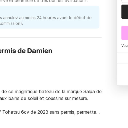
rvé et bénéficie de très bonnes évaluations.
 annulez au moins 24 heures avant le début de
 commission).
Vou
permis de Damien
 de ce magnifique bateau de la marque Salpa de 
 bains de soleil et coussins sur mesure. 

f Tohatsu 6cv de 2023 sans permis, permettant 
e temps d'une croisière. 
