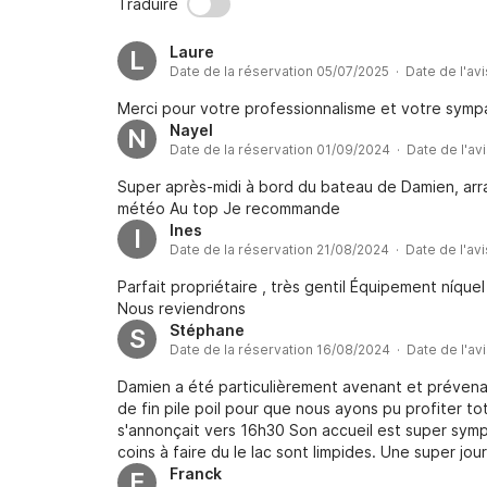
Traduire
Laure
L
Date de la réservation 05/07/2025 · Date de l'av
Merci pour votre professionnalisme et votre symp
Nayel
N
Date de la réservation 01/09/2024 · Date de l'av
Super après-midi à bord du bateau de Damien, arra
météo Au top Je recommande
Ines
I
Date de la réservation 21/08/2024 · Date de l'av
Parfait propriétaire , très gentil Équipement níqu
Nous reviendrons
Stéphane
S
Date de la réservation 16/08/2024 · Date de l'av
Damien a été particulièrement avenant et prévena
de fin pile poil pour que nous ayons pu profiter t
s'annonçait vers 16h30 Son accueil est super sympa
coins à faire du le lac sont limpides. Une super jo
Damien!
Franck
F