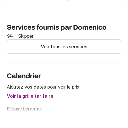
N'hésitez pas à me contacter au 
+39566d34ed835099ff53ec6a44f4334 pour plus 
d'informations !
Services fournis par Domenico
Skipper
Voir tous les services
Calendrier
Ajoutez vos dates pour voir le prix
Voir la grille tarifaire
Effacer les dates