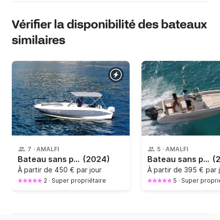
Vérifier la disponibilité des bateaux
similaires
7
·
AMALFI
5
·
AMALFI
Bateau sans permis Cayman 585 40cv
(2024)
Bateau sans permis Capelli Capelli 19 (A) 40cv
(
À partir de
450 € par jour
À partir de
395 € par 
2
·
Super propriétaire
5
·
Super propri