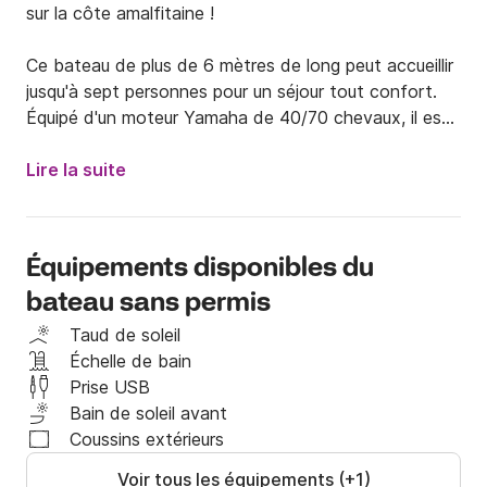
sur la côte amalfitaine !

Ce bateau de plus de 6 mètres de long peut accueillir 
jusqu'à sept personnes pour un séjour tout confort. 
Équipé d'un moteur Yamaha de 40/70 chevaux, il est 
accessible sans permis bateau.

Lire la suite
Ce modèle Idea 58 dispose d'un grand bain de soleil 
à l'avant avec coussins, d'un siège pilote central et 
d'une banquette arrière confortable, également avec 
Équipements disponibles du
coussins, pouvant accueillir jusqu'à trois personnes.

bateau sans permis
Il est également équipé d'un auvent pratique et d'une 
Taud de soleil
glacière Igloo pour garder vos boissons au frais.

Échelle de bain
Prise USB
Le prix de la location ne comprend pas :

Bain de soleil avant
Coussins extérieurs
- Le carburant

Voir tous les équipements (+1)
- Les frais d'amarrage
