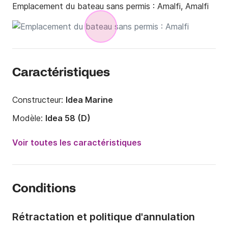
Emplacement du bateau sans permis :
Amalfi, Amalfi
Caractéristiques
Constructeur:
Idea Marine
Modèle:
Idea 58 (D)
Puissance moteur:
40cv
Voir toutes les caractéristiques
Longueur:
5.8m
Année:
2022 (Rénové en 2025)
Conditions
Capacité à bord:
5 personnes
Rétractation et politique d'annulation