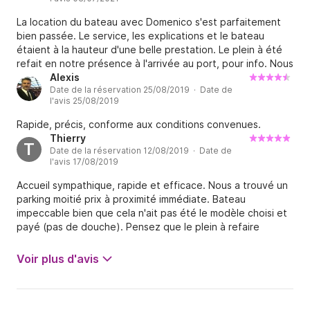
La location du bateau avec Domenico s'est parfaitement
bien passée. Le service, les explications et le bateau
étaient à la hauteur d'une belle prestation. Le plein à été
refait en notre présence à l'arrivée au port, pour info. Nous
avons payés 80€ pour une journée jusque Capri. Je
Alexis
Date de la réservation 25/08/2019 · Date de
recommande Domenico et ses bateaux
l'avis 25/08/2019
Rapide, précis, conforme aux conditions convenues.
Thierry
T
Date de la réservation 12/08/2019 · Date de
l'avis 17/08/2019
Accueil sympathique, rapide et efficace. Nous a trouvé un
parking moitié prix à proximité immédiate. Bateau
impeccable bien que cela n'ait pas été le modèle choisi et
payé (pas de douche). Pensez que le plein à refaire
dépasse les 70 eur (pour une excursion d'une journée en
longeant la côte + tour de Capri + îles Galli). Je
Voir plus d'avis
recommande vivement Domenico !