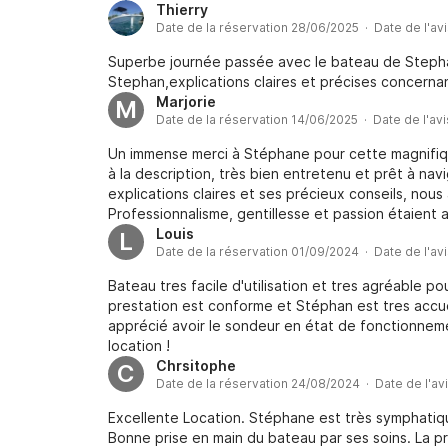
Thierry
Date de la réservation 28/06/2025 · Date de l'av
Superbe journée passée avec le bateau de Stepha
Stephan,explications claires et précises concernan
Marjorie
M
Date de la réservation 14/06/2025 · Date de l'av
Un immense merci à Stéphane pour cette magnifiqu
à la description, très bien entretenu et prêt à nav
explications claires et ses précieux conseils, nou
Professionnalisme, gentillesse et passion étaient
! Nous recommandons vivement ! À bientôt pour un
Louis
L
Date de la réservation 01/09/2024 · Date de l'av
Bateau tres facile d'utilisation et tres agréable po
prestation est conforme et Stéphan est tres accuei
apprécié avoir le sondeur en état de fonctionne
location !
Chrsitophe
C
Date de la réservation 24/08/2024 · Date de l'av
Excellente Location. Stéphane est très symphatiq
Bonne prise en main du bateau par ses soins. La pr