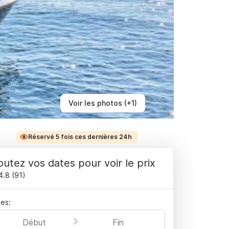
Voir les photos (+1)
Réservé 5 fois ces dernières 24h
outez vos dates pour voir le prix
4.8
(
91
)
es:
Début
Fin