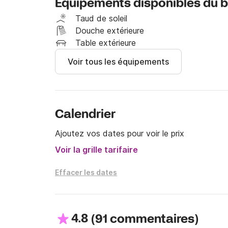
Équipements disponibles du 
Le bateau est totalement conforme pour profit
calanques de la côte bleue.

Taud de soleil
Douche extérieure
L'essence du bateau n'est pas comprise dans la 
Table extérieure
nous ferons le plein au retour de votre sortie. 

Voir tous les équipements
Si vous voulez plus d'informations sur le bate
message en passant par la plateforme de mess
Calendrier
Argeles 

Ajoutez vos dates pour voir le prix
A très vite pour une super journée en mer !

Voir la grille tarifaire
Stephane
Effacer les dates
4.8
(
)
91 commentaires