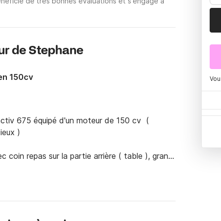
néficie de très bonnes évaluations et s'engage à
ur de Stephane
en 150cv
Vou
tiv 675 équipé d'un moteur de 150 cv  ( 
eux ) 

oin repas sur la partie arrière ( table ), grand 
8 personnes maximum. 

et très manoeuvrant. Bateau en bon état.
