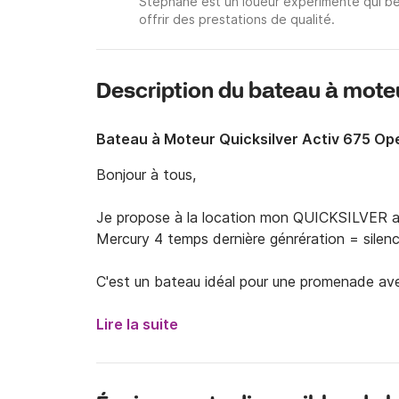
Stephane est un loueur expérimenté qui bé
offrir des prestations de qualité.
Description du bateau à mote
Bateau à Moteur Quicksilver Activ 675 Op
Bonjour à tous,

Je propose à la location mon QUICKSILVER ac
Mercury 4 temps dernière génrération = silenci
C'est un bateau idéal pour une promenade avec c
bain de soleil avant autorisée à bord est de 
Douchette, radio, ....

Lire la suite
Petite cabine 

C'est un bateau très facile de prise en main 