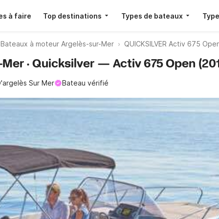
s à faire
Top destinations
Types de bateaux
Type
Bateaux à moteur Argelès-sur-Mer
QUICKSILVER Activ 675 Open
-Mer · Quicksilver — Activ 675 Open (20
D'argelès Sur Mer
Bateau vérifié