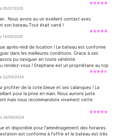
is 05/07/2025
n . Nous avons eu un exellent contact avec
t son bateau.Tout était carré !
is 14/06/2025
e après-midi de location ! Le bateau est conforme
iguer dans les meilleures conditions. Grace à ses
s avons pu naviguer en toute sérénité.
 au rendez-vous ! Stephane est un propriétaire au top
e nouvelle aventure nautique ! Frédéric et Marjorie
is 02/09/2024
ur profiter de la cote bleue et ses calanques ! La
llant pour la prise en main. Nous aurions juste
ment mais nous recommandons vivement cette
is 26/08/2024
ue et disponible pour l'amménagement des horaires.
estation est conforme à l'offre et le bateau est très