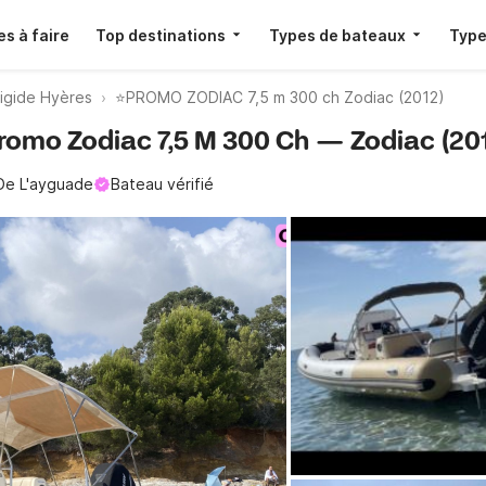
s à faire
Top destinations
Types de bateaux
Type
igide Hyères
⭐️PROMO ZODIAC 7,5 m 300 ch Zodiac (2012)
promo Zodiac 7,5 M 300 Ch — Zodiac (20
De L'ayguade
Bateau vérifié