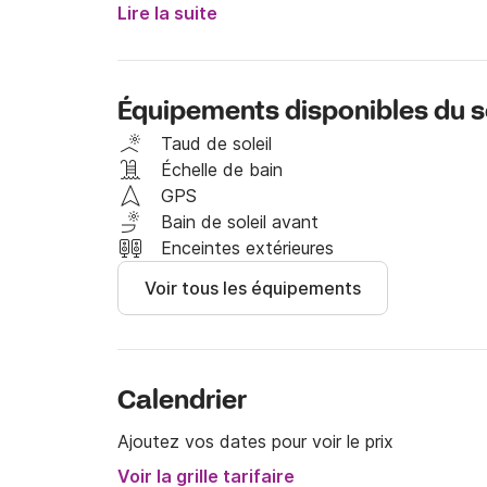
soleil 🌞 sont ces atouts 

Lire la suite
Une prise en mains personnalisée et un check 
journée !

Équipements disponibles du s
LOISIRS : PACK Bouée tractée JOBE

Taud de soleil
          gilet et V de traction

Échelle de bain
          30 euros la journée

GPS
          15 euros la demie journée

Bain de soleil avant
Enceintes extérieures
          PACK Wake Board liquide force

Voir tous les équipements
          femme ou homme V de traction 

          Gilet et palonnier large

          30 euros la journée

          15 euros le demie journée

Calendrier
Ajoutez vos dates pour voir le prix
Voir la grille tarifaire