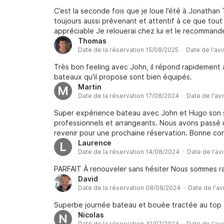
C’est la seconde fois que je loue l’été à Jonathan 
toujours aussi prévenant et attentif à ce que tout 
appréciable Je relouerai chez lui et le recommand
Thomas
Date de la réservation 15/08/2025 · Date de l'av
Très bon feeling avec John, il répond rapidement 
bateaux qu'il propose sont bien équipés.
Martin
M
Date de la réservation 17/08/2024 · Date de l'av
Super expérience bateau avec John et Hugo son sta
professionnels et arrangeants. Nous avons passé u
revenir pour une prochaine réservation. Bonne con
Laurence
L
Date de la réservation 14/08/2024 · Date de l'av
PARFAIT À renouveler sans hésiter Nous sommes ra
David
Date de la réservation 08/08/2024 · Date de l'av
Superbe journée bateau et bouée tractée au top
Nicolas
N
Date de la réservation 31/07/2024 · Date de l'av