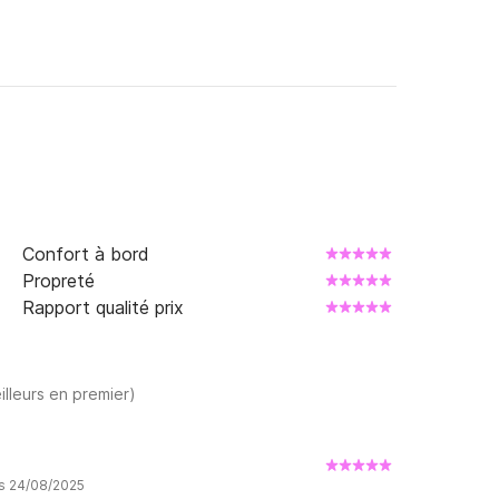
*****

*****

Confort à bord
VALIDER PLUS QU'A PROFITER

Propreté
Rapport qualité prix
taire est demander
illeurs en premier)
is 24/08/2025