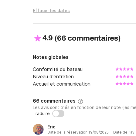
Effacer les dates
**************************************
4.9
(
)
66 commentaires
             TARIFS HORS ESSENCE 

**************************************
Notes globales
BATEAU DISPONIBLE TOUTE LA SAISON 

Conformité du bateau
DEMANDER VOS OFFRE SUR MESURE PUIS 
Niveau d'entretien
Accueil et communication
 parking gratuit  300 m du bateau 

Pour les jeunes permis une caution supplémen
66 commentaires
?
Les avis sont triés en fonction de leur note (les me
Traduire
Eric
Date de la réservation 19/08/2025 · Date de l'av