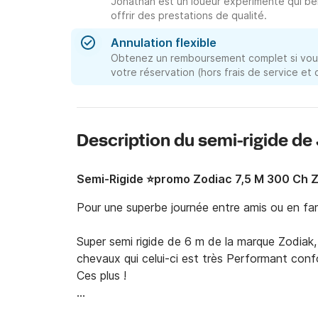
Jonathan est un loueur expérimenté qui bé
offrir des prestations de qualité.
Annulation flexible
Obtenez un remboursement complet si vous
votre réservation (hors frais de service et
Description du semi-rigide d
Semi-Rigide ⭐️promo Zodiac 7,5 M 300 Ch 
Pour une superbe journée entre amis ou en famil
Super semi rigide de 6 m de la marque Zodiak,
chevaux qui celui-ci est très Performant conf
Ces plus !

Rangement , musique, douche  , facilité de d