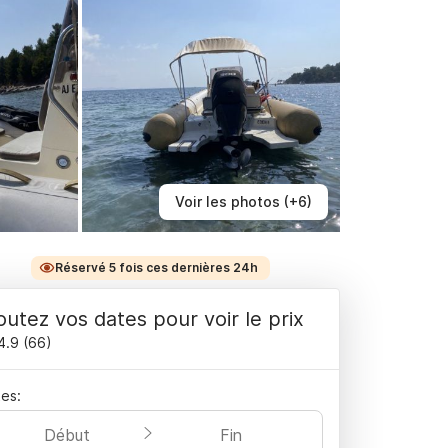
Voir les photos (+6)
Réservé 5 fois ces dernières 24h
outez vos dates pour voir le prix
4.9
(
66
)
es:
Début
Fin