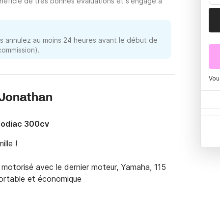
néficie de très bonnes évaluations et s'engage à
 annulez au moins 24 heures avant le début de
 commission).
Vou
e Jonathan
Zodiac 300cv
le !

 motorisé avec le dernier moteur, Yamaha, 115 
ortable et économique 

éplacement à bord , espace ombragé bain de 