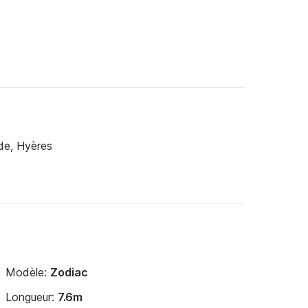
de, Hyères
Modèle:
Zodiac
Longueur:
7.6m