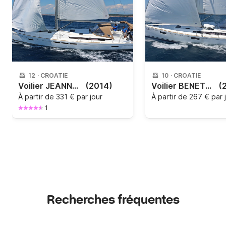
12
·
CROATIE
10
·
CROATIE
Voilier JEANNEAU SUN ODYSSEY 509 15.38m
(2014)
Voilier BENETEAU OCEANIS 48 14.6m
(
À partir de
331 € par jour
À partir de
267 € par 
1
Recherches fréquentes