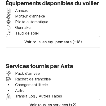
Équipements disponibles du voilier
Si vous avez des questions sur les prix, le bateau ou 
Annexe
la voile dans cette région, n'hésitez pas à me 
Moteur d'annexe
demander dans la boîte de réception de Click&Boat.
Pilote automatique
Gennaker
Taud de soleil
Voir tous les équipements (+18)
Services fournis par Asta
Pack d'arrivée
Rachat de franchise
Changement literie
Autre
Transit Log / Autres Taxes
Voir tous les services (+2)