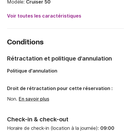
Modèle:
Cruiser 50
Année:
2011
Voir toutes les caractéristiques
Capacité à bord:
12 personnes
Nombre de cabines:
5
Conditions
Nombre de couchages:
12
Nombre de salles de bains:
3
Rétractation et politique d'annulation
Longueur:
15.57m
Politique d'annulation
Largeur:
4.63m
Tirant d'eau:
1.85m
Droit de rétractation pour cette réservation :
Puissance moteur:
75cv
Non.
En savoir plus
Check-in & check-out
Horaire de check-in (location à la journée):
09:00