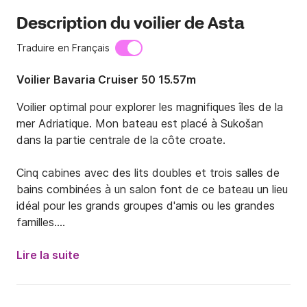
Description du voilier de Asta
Traduire en Français
Voilier Bavaria Cruiser 50 15.57m
Voilier optimal pour explorer les magnifiques îles de la 
mer Adriatique. Mon bateau est placé à Sukošan 
dans la partie centrale de la côte croate.

Cinq cabines avec des lits doubles et trois salles de 
bains combinées à un salon font de ce bateau un lieu 
idéal pour les grands groupes d'amis ou les grandes 
familles.

Le temps avec votre bien-aimé, vous pouvez passer 
Lire la suite
sur certaines des îles ou des villes voisines. Je suis sûr 
que vous passerez des moments inoubliables à Zadar, 
Šibenik ou Vis.
