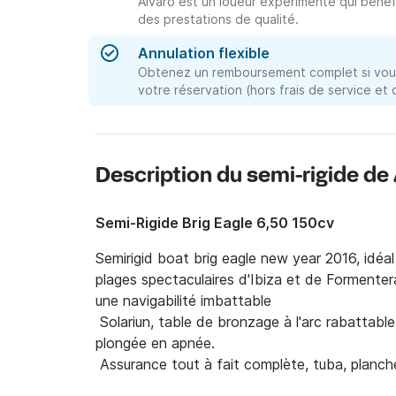
Alvaro est un loueur expérimenté qui bénéf
des prestations de qualité.
Annulation flexible
Obtenez un remboursement complet si vous
votre réservation (hors frais de service et
Description du semi-rigide de
Semi-Rigide Brig Eagle 6,50 150cv
Semirigid boat brig eagle new year 2016, idéal 
plages spectaculaires d'Ibiza et de Formente
une navigabilité imbattable

 Solariun, table de bronzage à l'arc rabattable
plongée en apnée.

 Assurance tout à fait complète, tuba, planche
 Carburant non inclus, capitaine non compris
