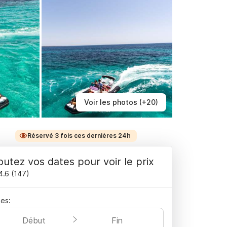
Voir les photos (+20)
Réservé 3 fois ces dernières 24h
outez vos dates pour voir le prix
4.6
(
147
)
es:
Début
Fin