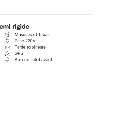
e 10 ans consacrés à la location de petits 
ne tranquillité d'esprit, un confort et un bon 
emi-rigide
Masques et tubas
Prise 220V
Table extérieure
GPS
Bain de soleil avant