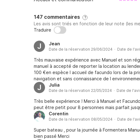
147 commentaires
?
Les avis sont triés en fonction de leur note (les me
Traduire
Jean
J
Date de la réservation 29/06/2024 · Date de l'av
Très mauvaise expérience avec Manuel et son régi
manuel à accepté de reporter la location au lend
100 €en espèce l accueil de facundo lors de la pr
navigation et sans connaissance de l environnemen
plan de navigation qui était inadapté sans que le 
Julia
J
Date de la réservation 22/05/2024 · Date de l'av
rentrer prématurément au port Mon conseil : si v
soigneusement votre sortie et n attendez aucune 
Très belle expérience ! Merci à Manuel et Facundo 
peut être petit pour 8 personnes mais parfait jusq
Corentin
Date de la réservation 08/05/2024 · Date de l'av
Super bateau , pour la journée à Formentera Manuel
bien passé Merci