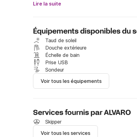
 Journée de bateau à Ibiza, nous avons plus d
Lire la suite
bateaux du plus haut niveau offrant au client u
service.

 -Nous parlons anglais, espagnol et italien.
Équipements disponibles du s
Taud de soleil
Douche extérieure
Échelle de bain
Prise USB
Sondeur
Voir tous les équipements
Services fournis par ALVARO
Skipper
Voir tous les services