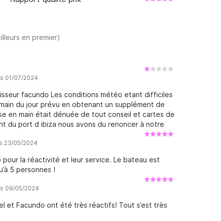
illeurs en premier)
is 01/07/2024
sseur facundo Les conditions météo etant difficiles
emain du jour prévu en obtenant un supplément de
ise en main était dénuée de tout conseil et cartes de
t du port d ibiza nous avons du renoncer à notre
régisseur n ai cherché à nous avertir Nous avons du
is 23/05/2024
ous louez un des bateaux de manuel préparez
aide de la part du loueur
pour la réactivité et leur service. Le bateau est
u’à 5 personnes !
is 09/05/2024
 et Facundo ont été très réactifs! Tout s’est très