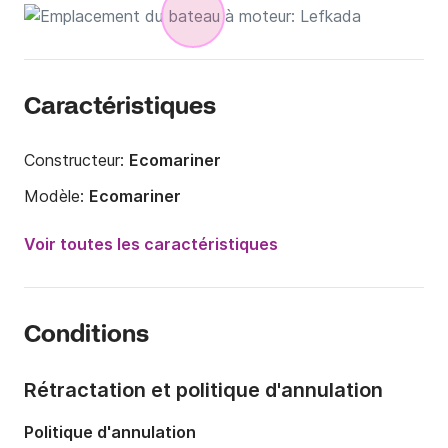
Caractéristiques
Constructeur:
Ecomariner
Modèle:
Ecomariner
Année:
2005 (Rénové en 2022)
Voir toutes les caractéristiques
Longueur:
16.3m
Capacité à bord:
1 personne
Conditions
Équipage:
2 membres
Nombre de cabines:
3
Rétractation et politique d'annulation
Nombre de couchages:
6
Politique d'annulation