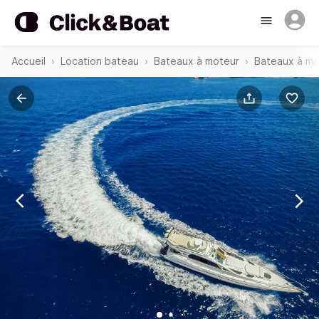
Accueil
Location bateau
Bateaux à moteur
Bateaux à mo