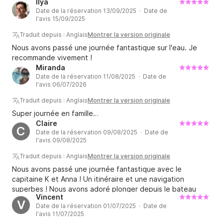
Ilya
Date de la réservation 13/09/2025 · Date de
l'avis 15/09/2025
Traduit depuis : Anglais
Montrer la version originale
Nous avons passé une journée fantastique sur l'eau. Je
recommande vivement !
Miranda
Date de la réservation 11/08/2025 · Date de
l'avis 06/07/2026
Traduit depuis : Anglais
Montrer la version originale
Super journée en famille…
Claire
C
Date de la réservation 09/08/2025 · Date de
l'avis 09/08/2025
Traduit depuis : Anglais
Montrer la version originale
Nous avons passé une journée fantastique avec le
capitaine K et Anna ! Un itinéraire et une navigation
superbes ! Nous avons adoré plonger depuis le bateau
Vincent
dans de magnifiques criques. Sans oublier un délicieux
V
Date de la réservation 01/07/2025 · Date de
déjeuner, ainsi que des boissons et des repas à bord !
l'avis 11/07/2025
Merci beaucoup pour votre accueil si chaleureux !