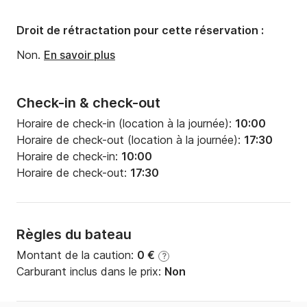
Nombre de salles de bains:
2
Puissance moteur:
1100cv
Droit de rétractation pour cette réservation :
Carburant:
120 L/h
Non.
En savoir plus
Check-in & check-out
Horaire de check-in (location à la journée):
10:00
Horaire de check-out (location à la journée):
17:30
Horaire de check-in:
10:00
Horaire de check-out:
17:30
Règles du bateau
Montant de la caution:
0 €
?
Carburant inclus dans le prix:
Non