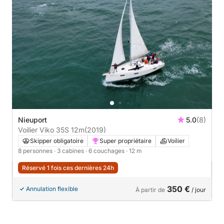
Nieuport
5.0
(8)
Voilier Viko 35S 12m
(2019)
Skipper obligatoire
Super propriétaire
Voilier
8 personnes
· 3 cabines
· 6 couchages
· 12 m
Réservé 1 fois ces dernières 24h
350 €
Annulation flexible
À partir de
/ jour