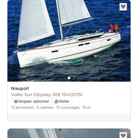
Nieuport
Voilier Sun Odyssey 509 15m
(2015)
Skipper optionnel
Voilier
12 personnes
· 5 cabines
· 12 couchages
· 15 m