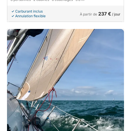
Carburant inclus
237 €
À partir de
/ jour
Annulation flexible