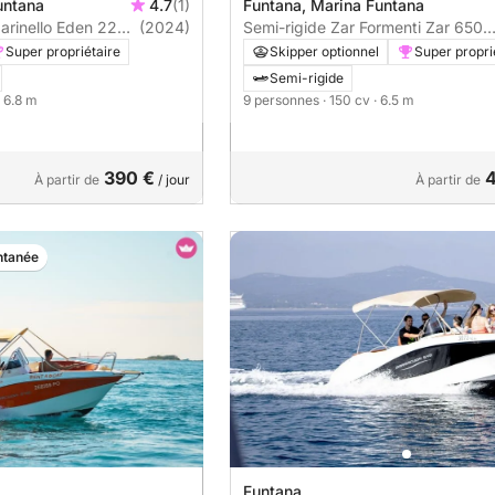
untana
4.7
(1)
Funtana, Marina Funtana
arinello Eden 22
(2024)
Semi-rigide Zar Formenti Zar 650
Suite 150cv
Super propriétaire
Skipper optionnel
Super propri
Semi-rigide
· 6.8 m
9 personnes
· 150 cv
· 6.5 m
390 €
4
À partir de
/ jour
À partir de
ntanée
Funtana