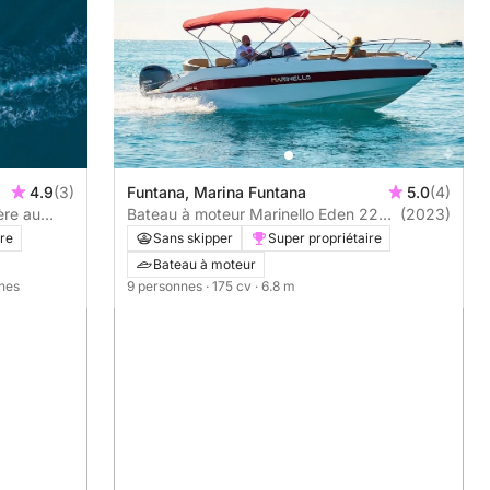
Funtana, Marina Funtana
5.0
(4)
4.9
(3)
Bateau à moteur Marinello Eden 22
(2023)
ère au
175cv
Sans skipper
Super propriétaire
ire
Bateau à moteur
9 personnes
· 175 cv
· 6.8 m
nnes