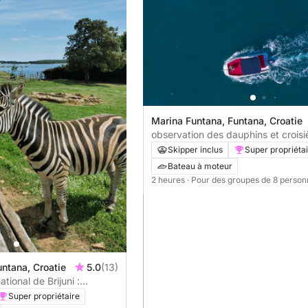
Marina Funtana, Funtana, Croatie
observation des dauphins et croisi
coucher du soleil
Skipper inclus
Super propriéta
Bateau à moteur
2 heures
· Pour des groupes de 8 perso
ntana, Croatie
5.0
(13)
tional de Brijuni :
 savourez l'Adriatique
Super propriétaire