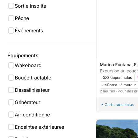
Sortie insolite
Pêche
Événements
Équipements
Marina Funtana, Fu
Wakeboard
Excursion au couch
avec arrêts baign
Bouée tractable
Skipper inclus
Bateau à moteur
Dessalinisateur
2 heures
· Pour des g
Générateur
Carburant inclus
Air conditionné
Enceintes extérieures