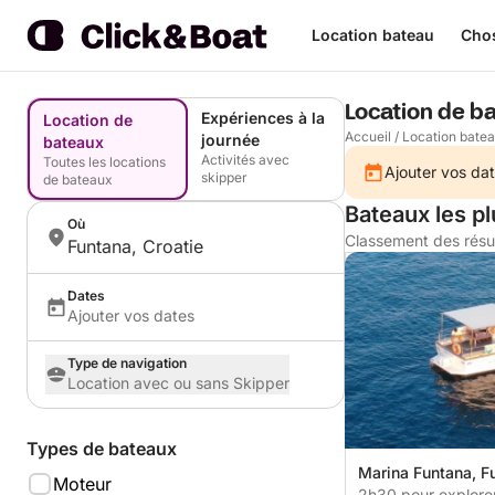
Location bateau
Chos
Location de b
Expériences à la
Location de
Accueil
/
Location bate
journée
bateaux
Activités avec
Toutes les locations
Ajouter vos dat
skipper
de bateaux
Bateaux les p
Où
Classement des résu
Funtana, Croatie
Dates
Ajouter vos dates
Type de navigation
Location avec ou sans Skipper
Types de bateaux
Marina Funtana, Fu
Moteur
2h30 pour explore