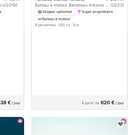
racuda SX 115cv
(2019)
Bateau à moteur Beneteau Antares 8
(2023)
250cv
e
Skipper optionnel
Super propriétaire
Bateau à moteur
6 personnes
· 250 cv
· 8 m
38 €
620 €
/ jour
À partir de
/ jour