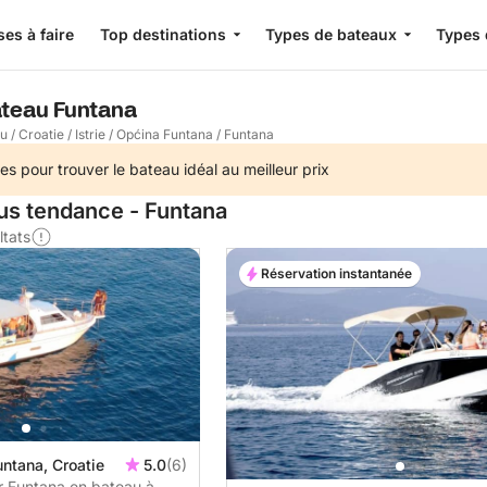
es à faire
Top destinations
Types de bateaux
Types 
ateau Funtana
au
/
Croatie
/
Istrie
/
Općina Funtana
/
Funtana
es pour trouver le bateau idéal au meilleur prix
lus tendance - Funtana
ltats
Réservation instantanée
ntana, Croatie
5.0
(6)
r Funtana en bateau à