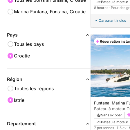
Tous les ports à Funtana, Croatie
Bateau à moteur
8 heures
· Pour des g
Marina Funtana, Funtana, Croatie
Carburant inclus
Pays
Réservation insta
Tous les pays
Croatie
Région
Toutes les régions
Istrie
Funtana, Marina F
Bateau à moteur O
115cv
Sans skipper
Bateau à moteur
Département
7 personnes
· 115 cv
·