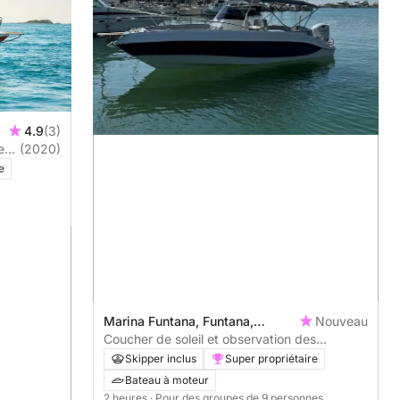
4.9
(3)
e
(2020)
e
Marina Funtana, Funtana,
Nouveau
Croatie
Coucher de soleil et observation des
dauphins sur la côte croate
Skipper inclus
Super propriétaire
Bateau à moteur
2 heures
· Pour des groupes de 9 personnes