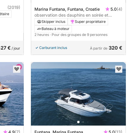
(2019)
Marina Funtana, Funtana, Croatie
5.0
(4)
étaire
observation des dauphins en soirée et
expérience au coucher du soleil
Skipper inclus
Super propriétaire
Bateau à moteur
2 heures
· Pour des groupes de 9 personnes
27 €
320 €
Carburant inclus
/ jour
À partir de
4.9
(7)
Funtana, Marina Funtana
5.0
(13)