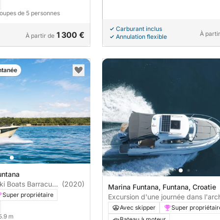
roupes de 5 personnes
Carburant inclus
1 300 €
À parti
À partir de
Annulation flexible
ntanée
untana
ki Boats Barracuda
(2020)
Marina Funtana, Funtana, Croatie
Super propriétaire
Excursion d'une journée dans l'arc
Rovinj : une journée de découverte
Avec skipper
Super propriétair
détente et de magie
 5.9 m
Bateau à moteur