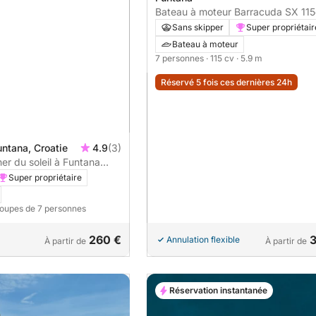
Bateau à moteur Bar
Sans skipper
Super propriétair
Bateau à moteur
7 personnes
· 115 cv
· 5.9 m
Réservé 5 fois ces dernières 24h
ntana, Croatie
4.9
(3)
er du soleil à Funtana
ade
Super propriétaire
roupes de 7 personnes
260 €
3
Annulation flexible
À partir de
À partir de
Réservation instantanée