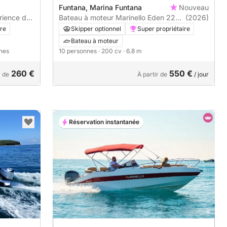
Funtana, Marina Funtana
Nouveau
Bateau à moteur Marinello Eden 22
(2026)
rience de
200cv
Skipper optionnel
Super propriétaire
ire
Bateau à moteur
10 personnes
· 200 cv
· 6.8 m
nnes
260 €
550 €
r de
À partir de
/ jour
Réservation instantanée