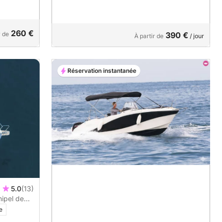
260 €
r de
390 €
À partir de
/ jour
Réservation instantanée
5.0
(13)
hipel de
, de
e