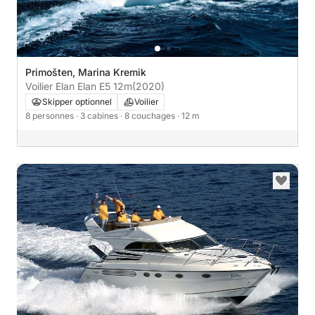
Primošten, Marina Kremik
Voilier Elan Elan E5 12m
(2020)
Skipper optionnel
Voilier
8 personnes
· 3 cabines
· 8 couchages
· 12 m