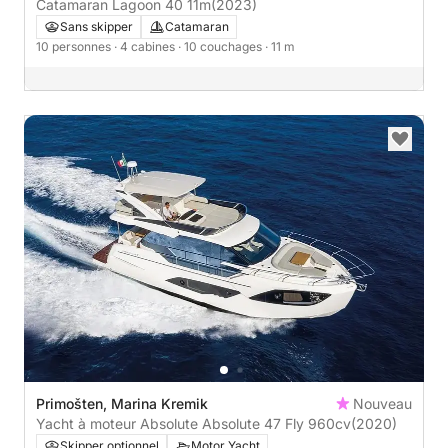
Catamaran Lagoon 40 11m
(2023)
Sans skipper
Catamaran
10 personnes
· 4 cabines
· 10 couchages
· 11 m
Primošten, Marina Kremik
Nouveau
Yacht à moteur Absolute Absolute 47 Fly 960cv
(2020)
Skipper optionnel
Motor Yacht