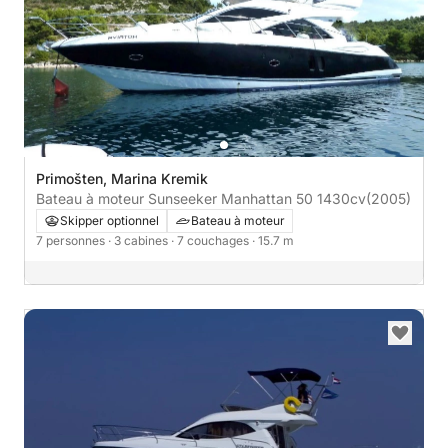
Primošten, Marina Kremik
Bateau à moteur Sunseeker Manhattan 50 1430cv
(2005)
Skipper optionnel
Bateau à moteur
7 personnes
· 3 cabines
· 7 couchages
· 15.7 m