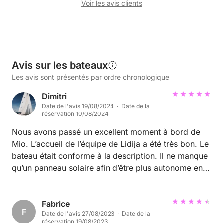
Voir les avis clients
Avis sur les bateaux
Les avis sont présentés par ordre chronologique
Dimitri
Date de l'avis 19/08/2024 · Date de la
réservation 10/08/2024
Nous avons passé un excellent moment à bord de
Mio. L’accueil de l’équipe de Lidija a été très bon. Le
bateau était conforme à la description. Il ne manque
qu’un panneau solaire afin d’être plus autonome en
énergie (ça ne manque pas de soleil ☀️ !) et ce serait
parfait. Merci aussi de nous avoir renvoyé un livre
oublié à bord. J’espère que le montant des
Fabrice
F
Date de l'avis 27/08/2023 · Date de la
réparations du hors-bord tombé à l’eau ne sera pas
réservation 19/08/2023