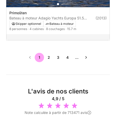
Primošten
Bateau à moteur Adagio Yachts Europa 51.5
(2013)
435cv
Skipper optionnel
Bateau à moteur
8 personnes
· 4 cabines
· 8 couchages
· 15.7 m
1
2
3
4
…
L'avis de nos clients
4,9 / 5
Note calculée à partir de 713471 avis