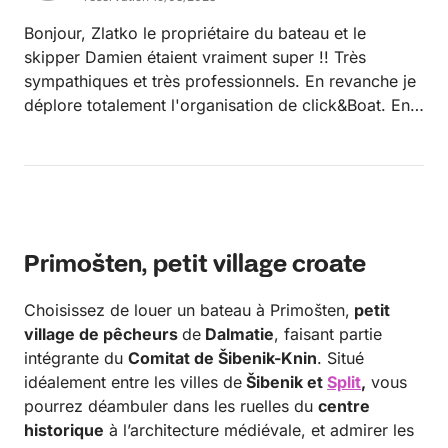
trop élevé 😱…. En conclusion, nous reviendrons
avec plaisir ! À bientôt 👋.
Bonjour, Zlatko le propriétaire du bateau et le
skipper Damien étaient vraiment super !! Très
sympathiques et très professionnels. En revanche je
déplore totalement l'organisation de click&Boat. En
appelant 1 sem Zlatko pour faire le point, il découvre
que j'avais booké aussi un skipper alors qu'il n'avait
pas reçu la demande de Clik &Boat, il a donc en
catastrophe trouver un skipper. D'autre par, les
horaires approximatives (Fin à 17h) de la réservation
de Click & Boat m'ont obligé de prendre une nuit
Primošten, petit village croate
d'hôtel supplémentaire (hier soir) pour prendre
l'avion ce matin pour Lyon. Zlatko m'a confirmé que
Choisissez de louer un bateau à Primošten,
petit
les départs du bateau se font toujours à 09h00 et
village de pêcheurs
de
Dalmatie
, faisant partie
non 17h00.
intégrante du
Comitat de Šibenik-Knin
. Situé
idéalement entre les villes de
Šibenik et
Split
,
vous
pourrez déambuler dans les ruelles du
centre
historique
à l’architecture médiévale, et admirer les