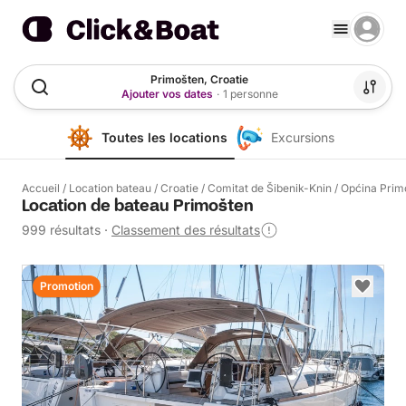
Primošten, Croatie
Ajouter vos dates
·
1 personne
Toutes les locations
Excursions
Accueil
/
Location bateau
/
Croatie
/
Comitat de Šibenik-Knin
/
Općina Prim
Location de bateau Primošten
999 résultats
·
Classement des résultats
Promotion