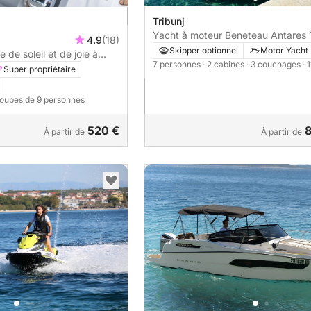
Tribunj
Yacht à moteur Beneteau Antares 
4.9
(18)
600cv
Skipper optionnel
Motor Yacht
 de soleil et de joie à
7 personnes
· 2 cabines
· 3 couchages
· 
Super propriétaire
roupes de 9 personnes
520 €
8
À partir de
À partir de