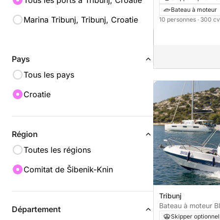
Tous les ports à Tribunj, Croatie
Bateau à moteur
Marina Tribunj, Tribunj, Croatie
10 personnes
· 300 cv
Pays
Tous les pays
Croatie
Région
Toutes les régions
Comitat de Šibenik-Knin
Tribunj
Bateau à moteur Bl
Département
open 100cv
Skipper optionnel