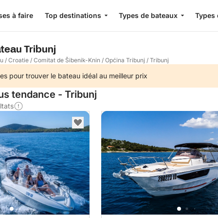
es à faire
Top destinations
Types de bateaux
Types 
teau Tribunj
au
/
Croatie
/
Comitat de Šibenik-Knin
/
Općina Tribunj
/
Tribunj
es pour trouver le bateau idéal au meilleur prix
us tendance - Tribunj
ltats