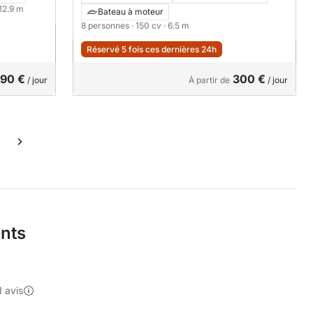
 12.9 m
Bateau à moteur
8 personnes
· 150 cv
· 6.5 m
Réservé 5 fois ces dernières 24h
90 €
300 €
/ jour
À partir de
/ jour
ents
1 avis