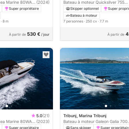
Idea Marine 80WA
(2024)
Bateau à moteur Quicksilver 755
Sundeck 250cv
Super propriétaire
Skipper optionnel
Super propri
Bateau à moteur
· 8 m
7 personnes
· 250 cv
· 7.7 m
530 €
4
À partir de
/ jour
À partir de
5.0
(21)
Tribunj, Marina Tribunj
Idea Marine 80WA
(2023)
Bateau à moteur Galeon Galia 700
Sundeck 250cv
Super propriétaire
Sans skipper
Super propriétair