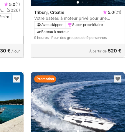
5.0
(1)
A
(2026)
Tribunj, Croatie
5.0
(21)
étaire
Votre bateau à moteur privé pour une
journée autour de Tribunj
Avec skipper
Super propriétaire
Bateau à moteur
9 heures
· Pour des groupes de 9 personnes
30 €
520 €
/ jour
À partir de
Promotion