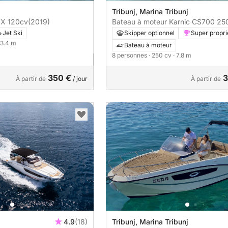
Tribunj, Marina Tribunj
Jet-ski YAMAHA VX 120cv
(2019)
Bateau à moteur K
Jet Ski
Skipper optionnel
Super propri
 3.4 m
Bateau à moteur
8 personnes
· 250 cv
· 7.8 m
350 €
3
À partir de
/ jour
À partir de
4.9
(18)
Tribunj, Marina Tribunj