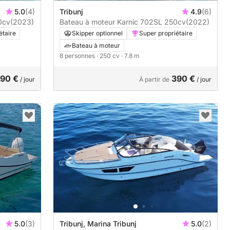
5.0
(4)
Tribunj
4.9
(6)
arnic CS700 250cv
(2023)
Bateau à moteur Karnic 702SL 250cv
(2022)
étaire
Skipper optionnel
Super propriétaire
Bateau à moteur
8 personnes
· 250 cv
· 7.8 m
90 €
390 €
/ jour
À partir de
/ jour
5.0
(3)
Tribunj, Marina Tribunj
5.0
(2)