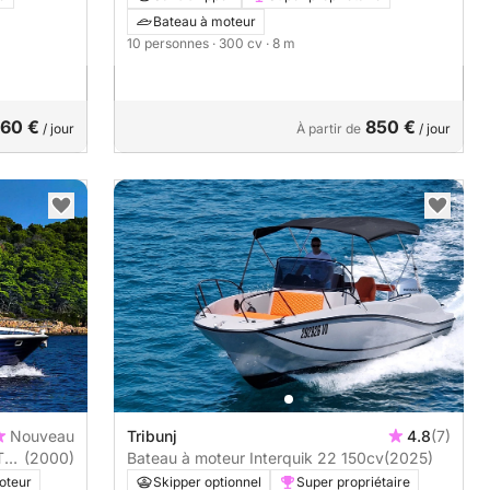
Bateau à moteur
10 personnes
· 300 cv
· 8 m
60 €
850 €
/ jour
À partir de
/ jour
Nouveau
Tribunj
4.8
(7)
TTI
(2000)
Bateau à moteur Interquik 22 150cv
(2025)
oteur
Skipper optionnel
Super propriétaire