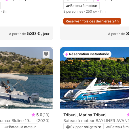
Bateau à moteur
· 8 m
8 personnes
· 250 cv
· 7 m
Réservé 1 fois ces dernières 24h
530 €
3
À partir de
/ jour
À partir de
Réservation instantanée
5.0
(13)
Tribunj, Marina Tribunj
umax Bluline 19
(2020)
Bateau à moteur BAYLINER AVAN
40 700cv
Bateau à moteur
Skipper obligatoire
Bateau à m