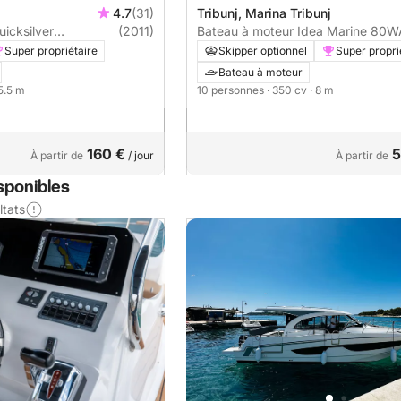
4.7
(31)
Tribunj, Marina Tribunj
icksilver
(2011)
Bateau à moteur Idea Marine 80W
Quicksilver 555 Commander 115cv
Sundeck 350cv
Super propriétaire
Skipper optionnel
Super propri
Bateau à moteur
 5.5 m
10 personnes
· 350 cv
· 8 m
160 €
5
À partir de
/ jour
À partir de
sponibles
ltats