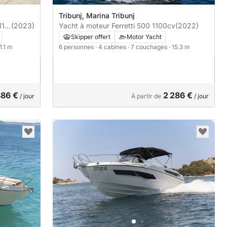
Tribunj, Marina Tribunj
11
(2023)
Yacht à moteur Ferretti 500 1100cv
(2022)
Skipper offert
Motor Yacht
11.1 m
6 personnes
· 4 cabines
· 7 couchages
· 15.3 m
86 €
2 286 €
/ jour
À partir de
/ jour