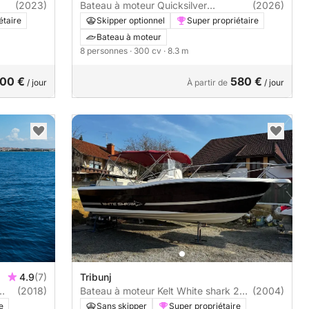
(2023)
Bateau à moteur Quicksilver
(2026)
Quicksilver Activ 805 Cruiser 300cv
étaire
Skipper optionnel
Super propriétaire
Bateau à moteur
8 personnes
· 300 cv
· 8.3 m
00 €
580 €
/ jour
À partir de
/ jour
4.9
(7)
Tribunj
(2018)
Bateau à moteur Kelt White shark 265
(2004)
300cv
e
Sans skipper
Super propriétaire