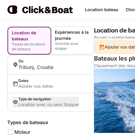
Location bateau
Chos
Location de ba
Expériences à la
Location de
Accueil
/
Location bate
journée
bateaux
Activités avec
Toutes les locations
Ajouter vos dat
skipper
de bateaux
Bateaux les pl
Où
Classement des résu
Tribunj, Croatie
Dates
Ajouter vos dates
Type de navigation
Location avec ou sans Skipper
Types de bateaux
Moteur