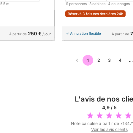
· 5.5 m
11 personnes
· 3 cabines
· 4 couchages
·
Réservé 3 fois ces dernières 24h
250 €
7
Annulation flexible
À partir de
/ jour
À partir de
1
2
3
4
…
L'avis de nos cli
4,9 / 5
Note calculée à partir de 71347
Voir les avis clients