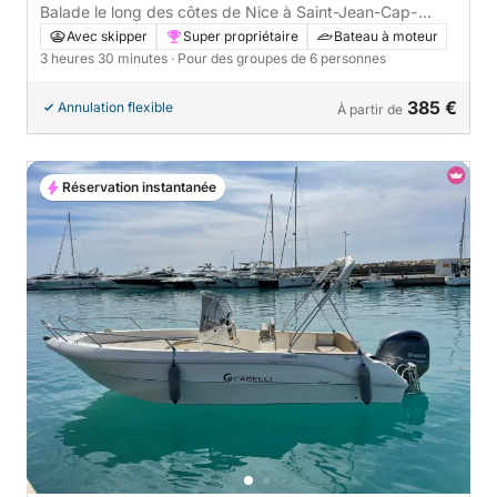
France
Balade le long des côtes de Nice à Saint-Jean-Cap-
Ferrat : Votre Sortie Privée en Mer
Avec skipper
Super propriétaire
Bateau à moteur
3 heures 30 minutes
· Pour des groupes de 6 personnes
385 €
Annulation flexible
À partir de
Réservation instantanée