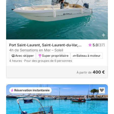
Port Saint-Laurent, Saint-Laurent-du-Var,
5.0
(37)
France
4h de Sensations en Mer – Soleil
Avec skipper
Super propriétaire
Bateau à moteur
4 heures
· Pour des groupes de 6 personnes
400 €
À partir de
Réservation instantanée