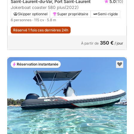
Saint-Laurent-du-Var, Port Saint-Laurent
5.0
(10)
Jokerboat coaster 580 plus
(2022)
Skipper optionnel
Super propriétaire
Semi-rigide
6 personnes
· 115 cv
· 5.8 m
Réservé 1 fois ces dernières 24h
350 €
À partir de
/ jour
Réservation instantanée