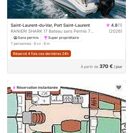
Saint-Laurent-du-Var, Port Saint-Laurent
4.8
(1)
RANIERI SHARK 17 Bateau sans Permis 7
(2026)
personnes Max
Sans permis
Super propriétaire
7 personnes
· 6 cv
· 6 m
Réservé 4 fois ces dernières 24h
370 €
À partir de
/ jour
Réservation instantanée