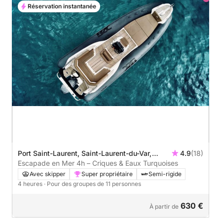
Réservation instantanée
Port Saint-Laurent, Saint-Laurent-du-Var,
4.9
(18)
France
Escapade en Mer 4h – Criques & Eaux Turquoises
Avec skipper
Super propriétaire
Semi-rigide
4 heures
· Pour des groupes de 11 personnes
630 €
À partir de