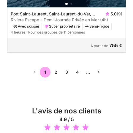
Port Saint-Laurent, Saint-Laurent-du-Var,
5.0
(9)
France
Riviera Escape – Demi-Journée Privée en Mer (4h)
Avec skipper
Super propriétaire
Semi-rigide
4 heures
· Pour des groupes de 11 personnes
755 €
À partir de
1
2
3
4
…
L'avis de nos clients
4,9 / 5