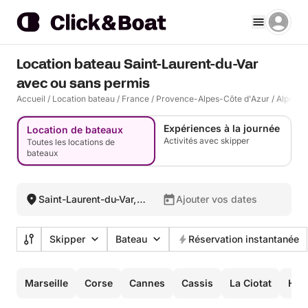
Location bateau Saint-Laurent-du-Var
avec ou sans permis
Accueil
/
Location bateau
/
France
/
Provence-Alpes-Côte d'Azur
/
Alpes-M
Expériences à la journée
Location de bateaux
Activités avec skipper
Toutes les locations de
bateaux
Saint-Laurent-du-Var,
Ajouter vos dates
France
Skipper
Bateau
Réservation instantanée
Marseille
Corse
Cannes
Cassis
La Ciotat
Hyè