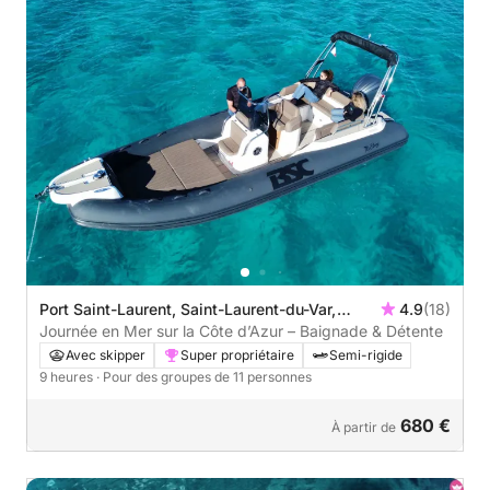
Port Saint-Laurent, Saint-Laurent-du-Var,
4.9
(18)
France
Journée en Mer sur la Côte d’Azur – Baignade & Détente
Avec skipper
Super propriétaire
Semi-rigide
9 heures
· Pour des groupes de 11 personnes
680 €
À partir de