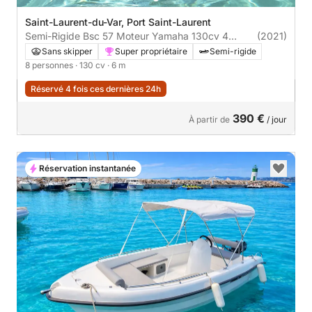
Saint-Laurent-du-Var, Port Saint-Laurent
Semi-Rigide Bsc 57 Moteur Yamaha 130cv 4
(2021)
temps 8 personnes Max
Sans skipper
Super propriétaire
Semi-rigide
8 personnes
· 130 cv
· 6 m
Réservé 4 fois ces dernières 24h
390 €
À partir de
/ jour
Réservation instantanée