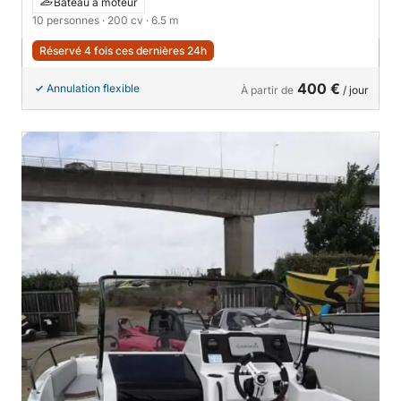
Bateau à moteur
10 personnes
· 200 cv
· 6.5 m
Réservé 4 fois ces dernières 24h
400 €
Annulation flexible
À partir de
/ jour