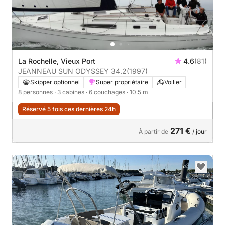
La Rochelle, Vieux Port
4.6
(81)
JEANNEAU SUN ODYSSEY 34.2
(1997)
Skipper optionnel
Super propriétaire
Voilier
8 personnes
· 3 cabines
· 6 couchages
· 10.5 m
Réservé 5 fois ces dernières 24h
271 €
À partir de
/ jour