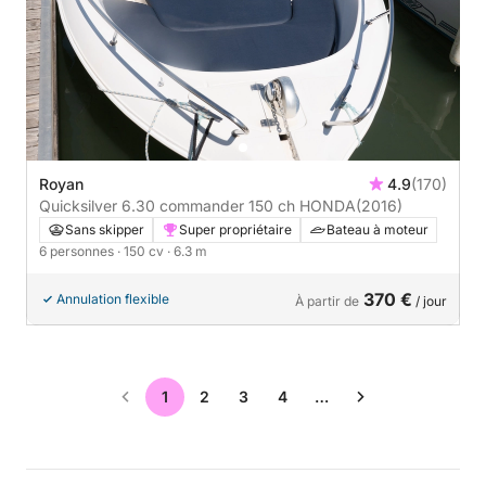
Royan
4.9
(170)
Quicksilver 6.30 commander 150 ch HONDA
(2016)
Sans skipper
Super propriétaire
Bateau à moteur
6 personnes
· 150 cv
· 6.3 m
370 €
Annulation flexible
À partir de
/ jour
1
2
3
4
…