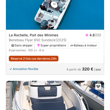
La Rochelle, Port des Minimes
4.8
(55)
Beneteau Flyer 650 Sundeck
(2025)
Sans skipper
Super propriétaire
Bateau à moteur
8 personnes
· 150 cv
· 6 m
Réservé 2 fois ces dernières 24h
320 €
Annulation flexible
À partir de
/ jour