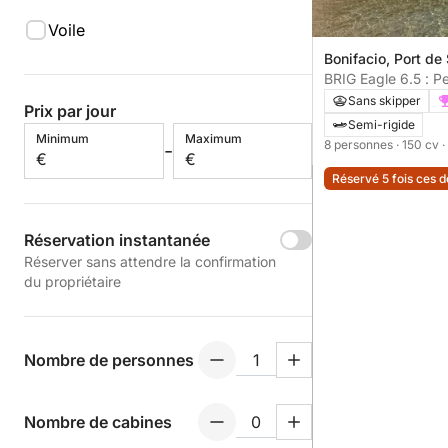
Voile
Bonifacio, Port d
BRIG Eagle 6.5 : P
et Sensations en 
Sans skipper
Prix par jour
Semi-rigide
Minimum
Maximum
8 personnes
· 150 cv
·
-
€
€
Réservé 5 fois ces 
Réservation instantanée
Réserver sans attendre la confirmation
du propriétaire
Nombre de personnes
Nombre de cabines