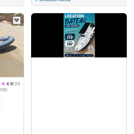
4.9
(31)
019)