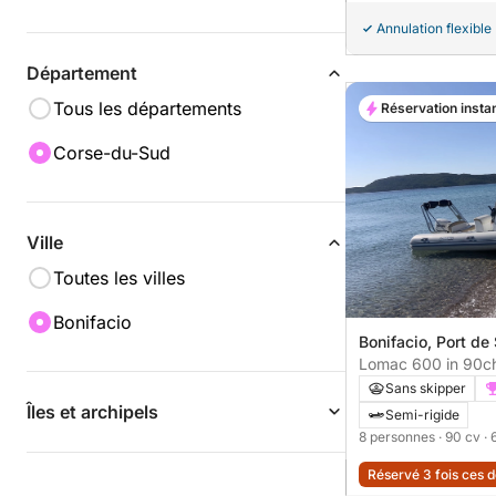
Annulation flexible
Département
Tous les départements
Réservation insta
Corse-du-Sud
Ville
Toutes les villes
Bonifacio
Bonifacio, Port d
Lomac 600 in 90c
Sans skipper
Îles et archipels
Semi-rigide
8 personnes
· 90 cv
· 
Réservé 3 fois ces 