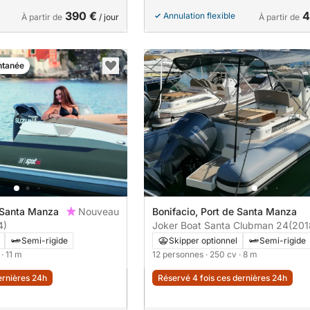
390 €
4
Annulation flexible
À partir de
/ jour
À partir de
ntanée
e Santa Manza
Nouveau
Bonifacio, Port de Santa Manza
4)
Joker Boat Santa Clubman 24
(201
Semi-rigide
Skipper optionnel
Semi-rigide
· 11 m
12 personnes
· 250 cv
· 8 m
ernières 24h
Réservé 4 fois ces dernières 24h