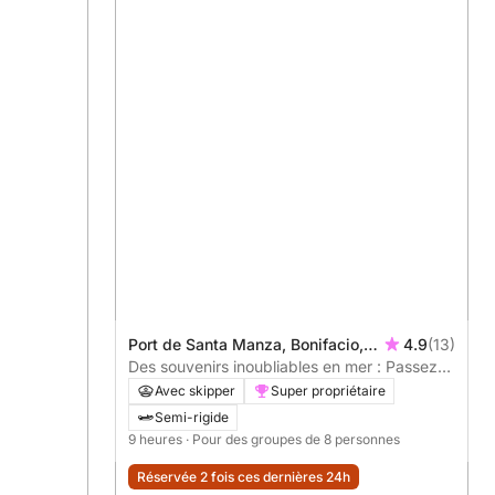
Port de Santa Manza, Bonifacio,
4.9
(13)
France
Des souvenirs inoubliables en mer : Passez
9h à explorer Bonifacio
Avec skipper
Super propriétaire
Semi-rigide
9 heures
· Pour des groupes de 8 personnes
Réservée 2 fois ces dernières 24h