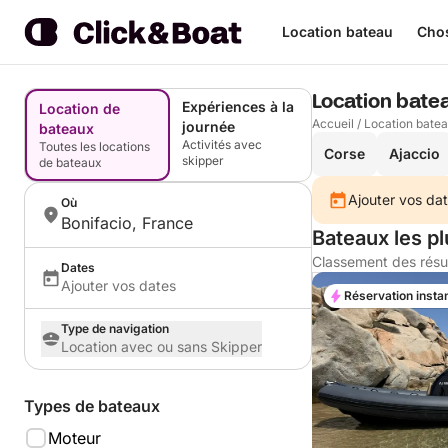
Location bateau
Chos
Location bate
Expériences à la
Location de
Accueil
/
Location bate
journée
bateaux
Activités avec
Toutes les locations
Corse
Ajaccio
skipper
de bateaux
Ajouter vos dat
Où
Bonifacio, France
Bateaux les pl
Classement des résu
Dates
Ajouter vos dates
Réservation insta
Type de navigation
Location avec ou sans Skipper
Types de bateaux
Moteur