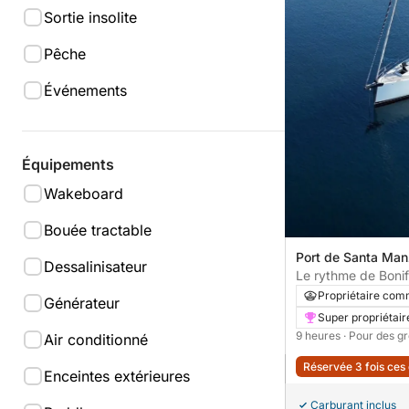
Sortie insolite
Pêche
Événements
Équipements
Wakeboard
Bouée tractable
Port de Santa Manz
Dessalinisateur
France
Le rythme de Boni
inoubliables sur un 
Propriétaire com
Générateur
Super propriétair
9 heures
· Pour des g
Air conditionné
Réservée 3 fois ces
Enceintes extérieures
Carburant inclus