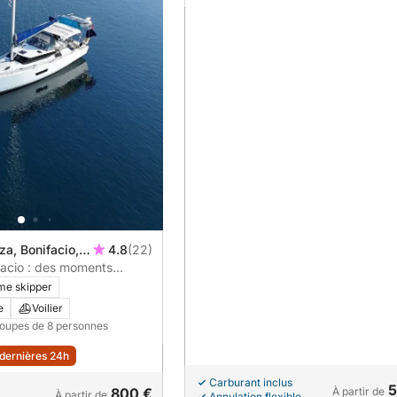
a, Bonifacio,
4.8
(22)
facio : des moments
voilier
me skipper
e
Voilier
roupes de 8 personnes
 dernières 24h
Carburant inclus
5
800 €
À partir de
À partir de
Annulation flexible