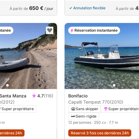
650 €
4
Annulation flexible
À partir de
/ jour
À partir de
ntanée
Réservation instantanée
e Santa Manza
4.7
(116)
Bonifacio
h
(2012)
Capelli Tempest 770
(2010)
Super propriétaire
Sans skipper
Super propriétair
Semi-rigide
6 m
12 personnes
· 250 cv
· 7.7 m
dernières 24h
Réservé 3 fois ces dernières 24h