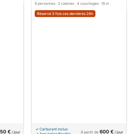
6 personnes
· 2 cabines
· 4 couchages
· 16 m
Réservé 3 fois ces dernières 24h
Carburant inclus
50 €
600 €
/ jour
À partir de
/ jour
Annulation flexible