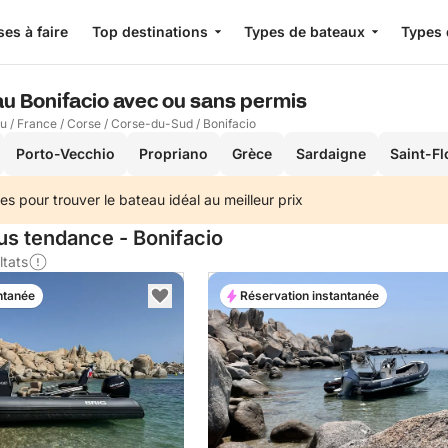
es à faire
Top destinations
Types de bateaux
Types 
au Bonifacio avec ou sans permis
au
/
France
/
Corse
/
Corse-du-Sud
/
Bonifacio
Porto-Vecchio
Propriano
Grèce
Sardaigne
Saint-Fl
es pour trouver le bateau idéal au meilleur prix
us tendance - Bonifacio
ltats
ntanée
Réservation instantanée