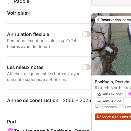
Paddle
Voir plus
Réservation insta
Annulation flexible
Remboursement possible jusqu’à 24
heures avant le départ
Les mieux notés
Affichez uniquement les bateaux ayant
une note supérieure à 4 étoiles
Bonifacio, Port de
Ribtech Northstar 
Sans skipper
Année de construction
2006 - 2026
Semi-rigide
14 personnes
· 300 cv
Réservé 4 fois ces 
Port