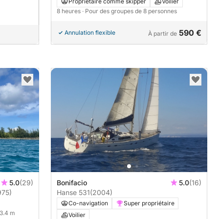
Propriétaire comme skipper
Voilier
8 heures
· Pour des groupes de 8 personnes
590 €
Annulation flexible
À partir de
5.0
(29)
Bonifacio
5.0
(16)
975)
Hanse 531
(2004)
Co-navigation
Super propriétaire
13.4 m
Voilier