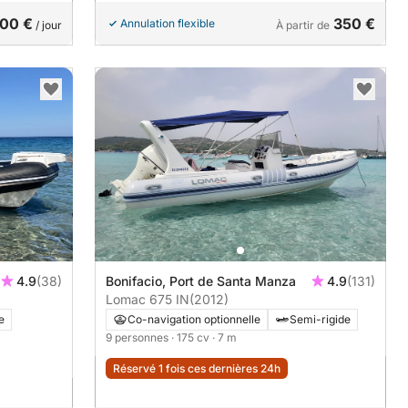
00 €
350 €
Annulation flexible
/ jour
À partir de
4.9
(38)
Bonifacio, Port de Santa Manza
4.9
(131)
Lomac 675 IN
(2012)
e
Co-navigation optionnelle
Semi-rigide
9 personnes
· 175 cv
· 7 m
Réservé 1 fois ces dernières 24h