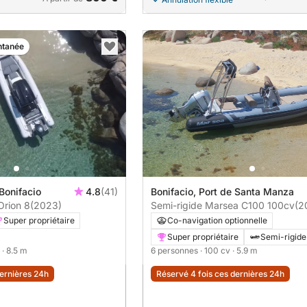
ntanée
 Bonifacio
4.8
(41)
Bonifacio, Port de Santa Manza
Orion 8
(2023)
Semi-rigide Marsea C100 100cv
(2
Super propriétaire
Co-navigation optionnelle
Super propriétaire
Semi-rigide
· 8.5 m
6 personnes
· 100 cv
· 5.9 m
dernières 24h
Réservé 4 fois ces dernières 24h