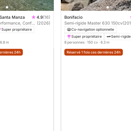
e Santa Manza
4.9
(16)
Bonifacio
erformance, Confort
(2026)
Semi-rigide Master 630 150cv
(201
Mer
Super propriétaire
Co-navigation optionnelle
Super propriétaire
Semi-rigide
 6.8 m
8 personnes
· 150 cv
· 6.3 m
dernières 24h
Réservé 1 fois ces dernières 24h