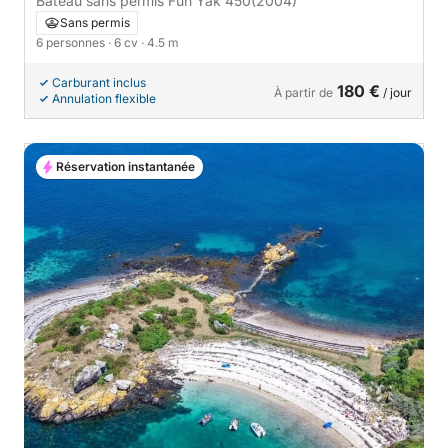
Bateau sans permis Fun Yak 450
(2004)
Sans permis
6 personnes
· 6 cv
· 4.5 m
Carburant inclus
180 €
À partir de
/ jour
Annulation flexible
Réservation instantanée