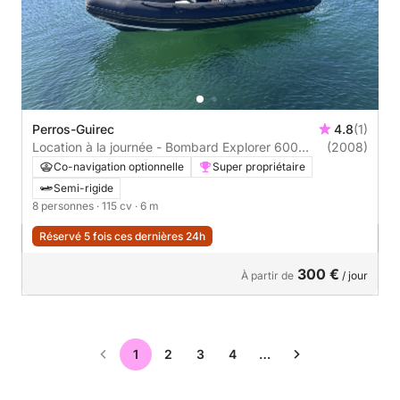
Perros-Guirec
4.8
(1)
Location à la journée - Bombard Explorer 600
(2008)
115cv
Co-navigation optionnelle
Super propriétaire
Semi-rigide
8 personnes
· 115 cv
· 6 m
Réservé 5 fois ces dernières 24h
300 €
À partir de
/ jour
1
2
3
4
…