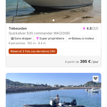
Trébeurden
4.8
(32)
Quicksilver 635 commander WA
(2008)
Sans skipper
Super propriétaire
Bateau à moteur
6 personnes
· 150 cv
· 6.4 m
Réservé 3 fois ces dernières 24h
395 €
À partir de
/ jour