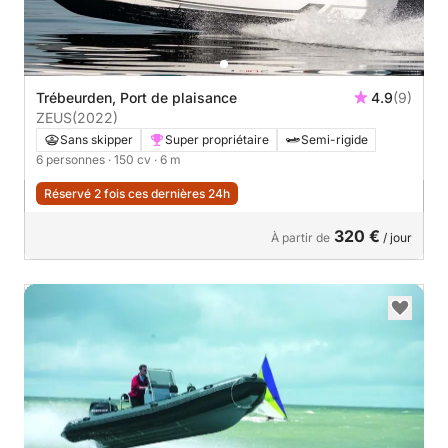
Trébeurden, Port de plaisance
4.9
(9)
ZEUS
(2022)
Sans skipper
Super propriétaire
Semi-rigide
6 personnes
· 150 cv
· 6 m
Réservé 2 fois ces dernières 24h
320 €
À partir de
/ jour