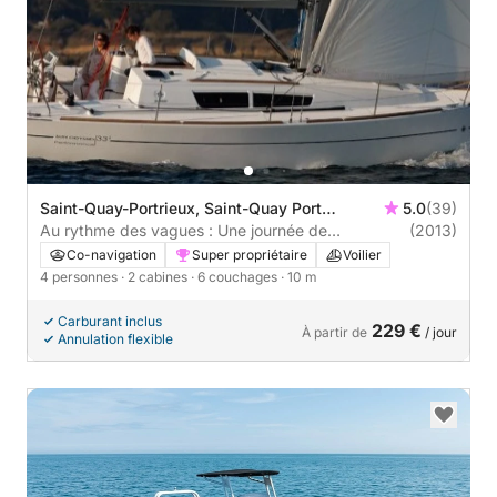
Saint-Quay-Portrieux, Saint-Quay Port
5.0
(39)
d'Armor
​Au rythme des vagues : Une journée de
(2013)
déconnexion absolue en mer
Co-navigation
Super propriétaire
Voilier
4 personnes
· 2 cabines
· 6 couchages
· 10 m
Carburant inclus
229 €
À partir de
/ jour
Annulation flexible