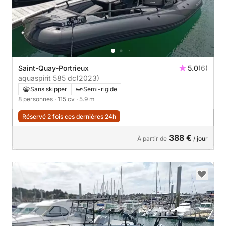
Saint-Quay-Portrieux
5.0
(6)
aquaspirit 585 dc
(2023)
Sans skipper
Semi-rigide
8 personnes
· 115 cv
· 5.9 m
Réservé 2 fois ces dernières 24h
388 €
À partir de
/ jour