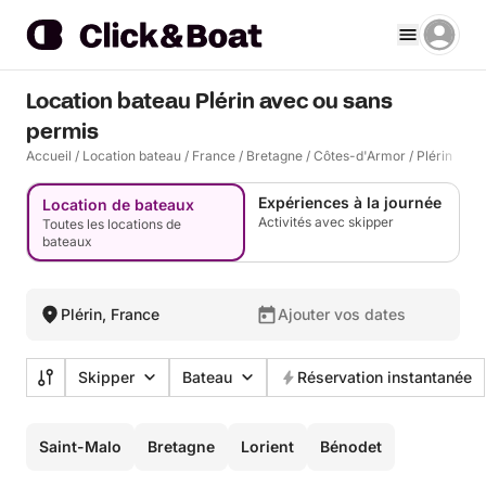
Location bateau Plérin avec ou sans
permis
Accueil
/
Location bateau
/
France
/
Bretagne
/
Côtes-d'Armor
/
Plérin
Expériences à la journée
Location de bateaux
Activités avec skipper
Toutes les locations de
bateaux
Plérin, France
Ajouter vos dates
Skipper
Bateau
Réservation instantanée
Saint-Malo
Bretagne
Lorient
Bénodet