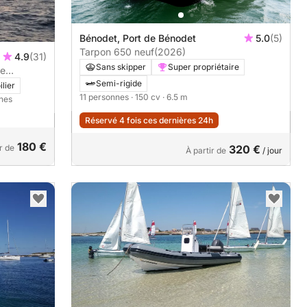
Bénodet, Port de Bénodet
5.0
(5)
Tarpon 650 neuf
(2026)
4.9
(31)
Sans skipper
Super propriétaire
ne
Semi-rigide
ilier
11 personnes
· 150 cv
· 6.5 m
nnes
Réservé 4 fois ces dernières 24h
180 €
r de
320 €
À partir de
/ jour