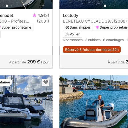
Bénodet
4.9
(3)
Loctudy
600 – Profitez
(2001)
BENETEAU CYCLADE 39.3
(2008)
er au départ de
Super propriétaire
Sans skipper
Super propriétair
Voilier
6 personnes
· 3 cabines
· 6 couchages
· 
Réservé 3 fois ces dernières 24h
299 €
À partir de
/ jour
À partir de
ntanée