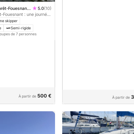
Forêt-Fouesnant,
5.0
(10)
-Fouesnant : une journée
eau à moteur
me skipper
e
Semi-rigide
roupes de 7 personnes
500 €
À partir de
3
À partir de