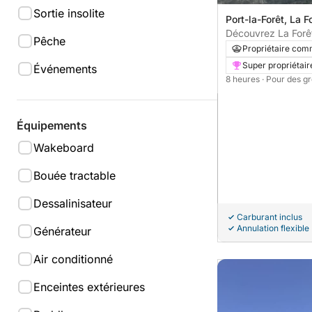
Sortie insolite
Port-la-Forêt, La 
France
Découvrez La Forêt
Pêche
ensoleillée en bat
Propriétaire com
Super propriétair
Événements
8 heures
· Pour des g
Équipements
Wakeboard
Bouée tractable
Dessalinisateur
Carburant inclus
Annulation flexible
Générateur
Air conditionné
Enceintes extérieures