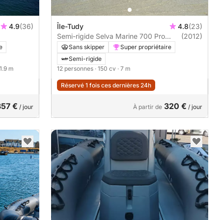
4.9
(36)
Île-Tudy
4.8
(23)
Semi-rigide Selva Marine 700 Pro
(2012)
150cv
e
Sans skipper
Super propriétaire
Semi-rigide
11.9 m
12 personnes
· 150 cv
· 7 m
Réservé 1 fois ces dernières 24h
357 €
320 €
/ jour
À partir de
/ jour