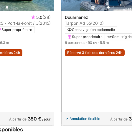
5.0
(28)
Douarnenez
 - Port-la-Forêt /
(2015)
Tarpon Ad 55
(2010)
Super propriétaire
Co-navigation optionnelle
Super propriétaire
Semi-rigide
 6.3 m
6 personnes
· 90 cv
· 5.5 m
ernières 24h
Réservé 3 fois ces dernières 24h
350 €
3
Annulation flexible
À partir de
/ jour
À partir de
sponibles