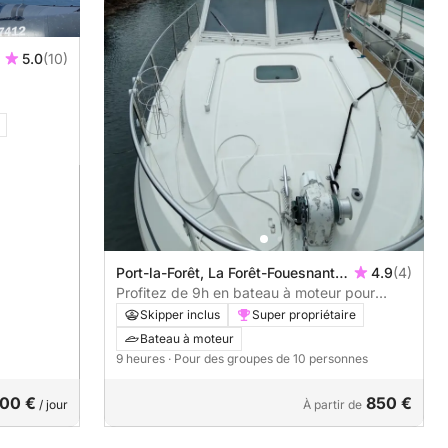
5.0
(10)
Port-la-Forêt, La Forêt-Fouesnant,
4.9
(4)
France
Profitez de 9h en bateau à moteur pour
découvrir La Forêt-Fouesnant
Skipper inclus
Super propriétaire
Bateau à moteur
9 heures
· Pour des groupes de 10 personnes
00 €
850 €
/ jour
À partir de