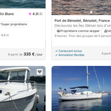
lin Blanc
4.9
(4)
Port de Bénodet, Bénodet, France
Super propriétaire
Découvrez les Îles Glénan lors d'u
excursion d'une journée en voilier
Propriétaire comme skipper
Vo
· 6.6 m
9 heures
· Pour des groupes de 5 perso
Carburant inclus
335 €
À parti
À partir de
/ jour
Annulation flexible