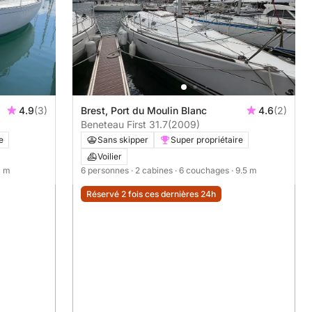
4.9
(3)
Brest, Port du Moulin Blanc
4.6
(2)
Beneteau First 31.7
(2009)
e
Sans skipper
Super propriétaire
Voilier
.1 m
6 personnes
· 2 cabines
· 6 couchages
· 9.5 m
Réservé 2 fois ces dernières 24h