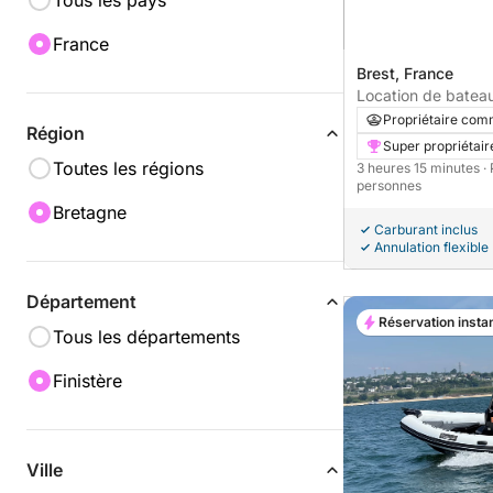
Tous les pays
France
Brest, France
Location de bateau
une demi-journée
Propriétaire com
Région
Super propriétair
Toutes les régions
3 heures 15 minutes
·
personnes
Bretagne
Carburant inclus
Annulation flexible
Département
Réservation insta
Tous les départements
Finistère
Ville