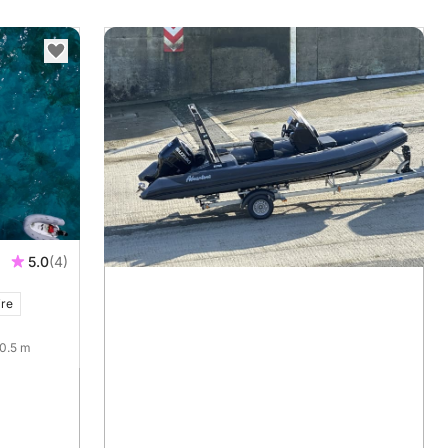
5.0
(4)
ire
10.5 m