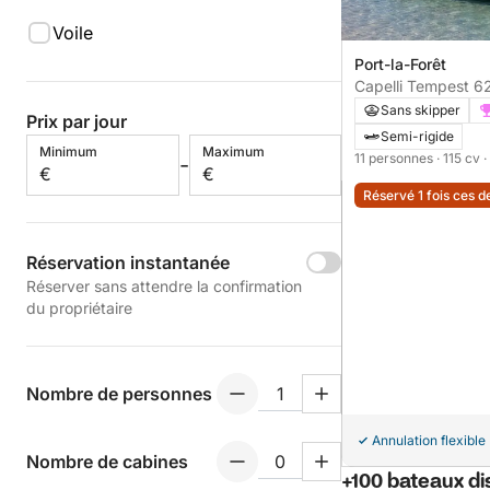
Voile
Port-la-Forêt
Capelli Tempest 625
la Forêt Fouesnant
Sans skipper
Prix par jour
Semi-rigide
Minimum
Maximum
11 personnes
· 115 cv
·
-
€
€
Réservé 1 fois ces d
Réservation instantanée
Réserver sans attendre la confirmation
du propriétaire
Nombre de personnes
Annulation flexible
Nombre de cabines
+100 bateaux di