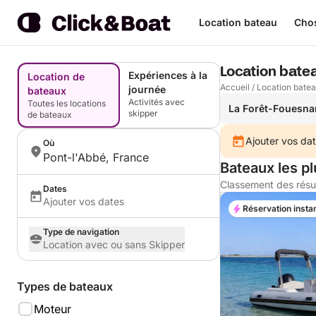
Location bateau
Chos
Location bate
Expériences à la
Location de
Accueil
/
Location bate
journée
bateaux
Activités avec
Toutes les locations
La Forêt-Fouesna
skipper
de bateaux
Ajouter vos dat
Où
Pont-l'Abbé, France
Bateaux les p
Classement des résu
Dates
Ajouter vos dates
Réservation insta
Type de navigation
Location avec ou sans Skipper
Types de bateaux
Moteur