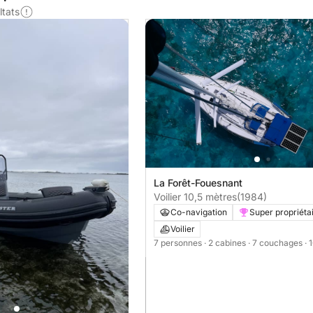
ltats
La Forêt-Fouesnant
Voilier 10,5 mètres
(1984)
Co-navigation
Super propriéta
Voilier
7 personnes
· 2 cabines
· 7 couchages
· 