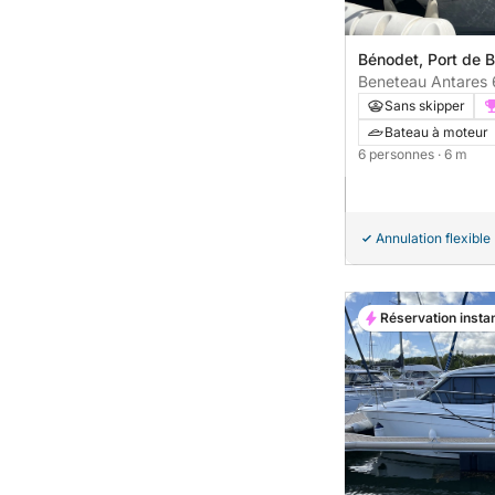
Bénodet, Port de 
Beneteau Antares 
d’une journée en m
Sans skipper
Bénodet
Bateau à moteur
6 personnes
· 6 m
Annulation flexible
Réservation insta