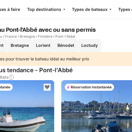
es à faire
Top destinations
Types de bateaux
Types 
au Pont-l'Abbé avec ou sans permis
au
/
France
/
Bretagne
/
Finistère
/
Pont-l'Abbé
nt
Bretagne
Lorient
Bénodet
Loctudy
es pour trouver le bateau idéal au meilleur prix
lus tendance - Pont-l'Abbé
ltats
ntanée
Réservation instantanée