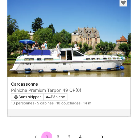
Carcassonne
Péniche Premium Tarpon 49 QP
(0)
Sans skipper
Péniche
10 personnes
· 5 cabines
· 10 couchages
· 14 m
1
2
3
4
…