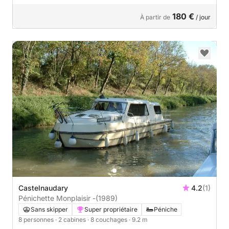
180 €
À partir de
/ jour
Castelnaudary
4.2
(1)
Pénichette Monplaisir -
(1989)
Sans skipper
Super propriétaire
Péniche
8 personnes
· 2 cabines
· 8 couchages
· 9.2 m