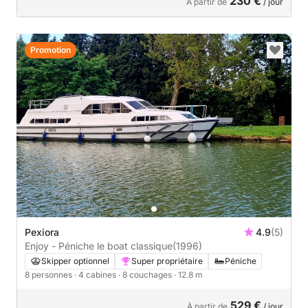
230 €
À partir de
/ jour
Promotion
Pexiora
4.9
(5)
Enjoy - Péniche le boat classique
(1996)
Skipper optionnel
Super propriétaire
Péniche
8 personnes
· 4 cabines
· 8 couchages
· 12.8 m
529 €
À partir de
/ jour