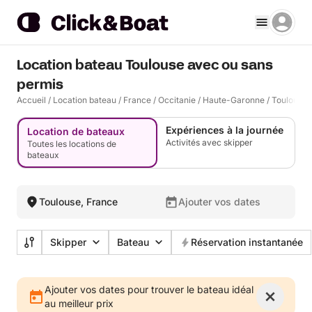
Location bateau Toulouse avec ou sans
permis
Accueil
/
Location bateau
/
France
/
Occitanie
/
Haute-Garonne
/
Toulouse
Expériences à la journée
Location de bateaux
Activités avec skipper
Toutes les locations de
bateaux
Toulouse, France
Ajouter vos dates
Skipper
Bateau
Réservation instantanée
Ajouter vos dates pour trouver le bateau idéal
au meilleur prix