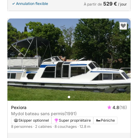
529 €
Annulation flexible
À partir de
/ jour
Pexiora
4.8
(16)
Mydol bateau sans permis
(1991)
Skipper optionnel
Super propriétaire
Péniche
8 personnes
· 2 cabines
· 8 couchages
· 12.8 m