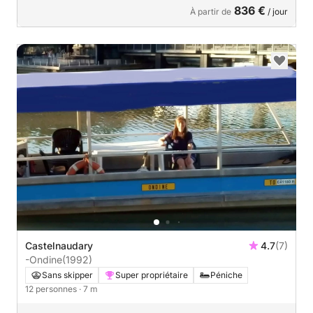
836 €
À partir de
/ jour
Castelnaudary
4.7
(7)
-Ondine
(1992)
Sans skipper
Super propriétaire
Péniche
12 personnes
· 7 m