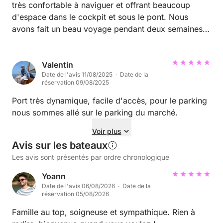
très confortable à naviguer et offrant beaucoup
d'espace dans le cockpit et sous le pont. Nous
avons fait un beau voyage pendant deux semaines,
visitant les nombreuses îles magnifiques de cette
belle région. CFC Location nous a bien accueillis,
sans complication, et tout s'est bien passé. Nous
Valentin
Date de l'avis 11/08/2025 · Date de la
referions appel à eux pour une location.
réservation 09/08/2025
Port très dynamique, facile d'accès, pour le parking
nous sommes allé sur le parking du marché.
Voir plus
Avis sur les bateaux
Les avis sont présentés par ordre chronologique
Yoann
Date de l'avis 06/08/2026 · Date de la
réservation 05/08/2026
Famille au top, soigneuse et sympathique. Rien à