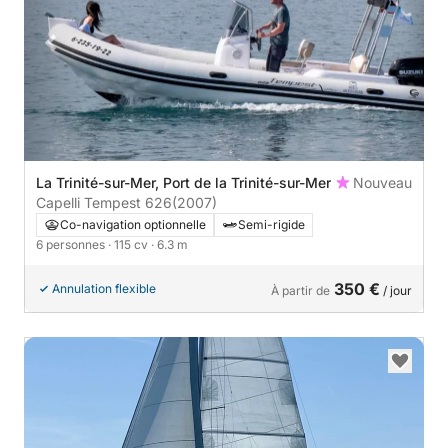
La Trinité-sur-Mer, Port de la Trinité-sur-Mer
Nouveau
Capelli Tempest 626
(2007)
Co-navigation optionnelle
Semi-rigide
6 personnes
· 115 cv
· 6.3 m
350 €
Annulation flexible
À partir de
/ jour