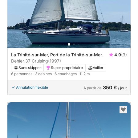
La Trinité-sur-Mer, Port de la Trinité-sur-Mer
4.9
(3)
Dehler 37 Cruising
(1997)
Sans skipper
Super propriétaire
Voilier
6 personnes
· 3 cabines
· 6 couchages
· 11.2 m
350 €
Annulation flexible
À partir de
/ jour