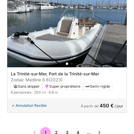
La Trinité-sur-Mer, Port de la Trinité-sur-Mer
Zodiac Medline 6.8
(2023)
Sans skipper
Super propriétaire
Semi-rigide
6 personnes
· 200 cv
· 6.8 m
450 €
Annulation flexible
À partir de
/ jour
1
2
3
4
…