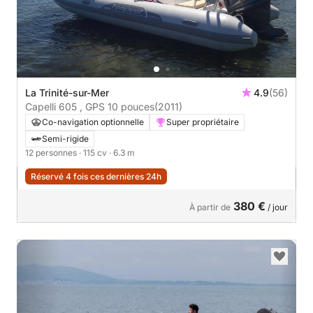
La Trinité-sur-Mer
4.9
(56)
Capelli 605 , GPS 10 pouces
(2011)
Co-navigation optionnelle
Super propriétaire
Semi-rigide
12 personnes
· 115 cv
· 6.3 m
Réservé 4 fois ces dernières 24h
380 €
À partir de
/ jour