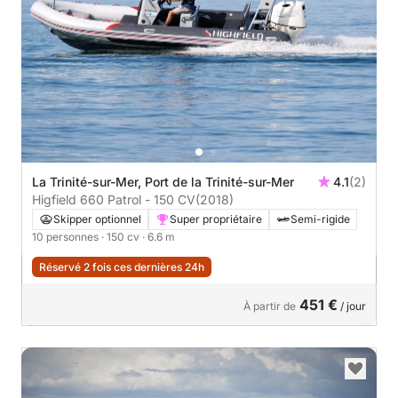
La Trinité-sur-Mer, Port de la Trinité-sur-Mer
4.1
(2)
Higfield 660 Patrol - 150 CV
(2018)
Skipper optionnel
Super propriétaire
Semi-rigide
10 personnes
· 150 cv
· 6.6 m
Réservé 2 fois ces dernières 24h
451 €
À partir de
/ jour