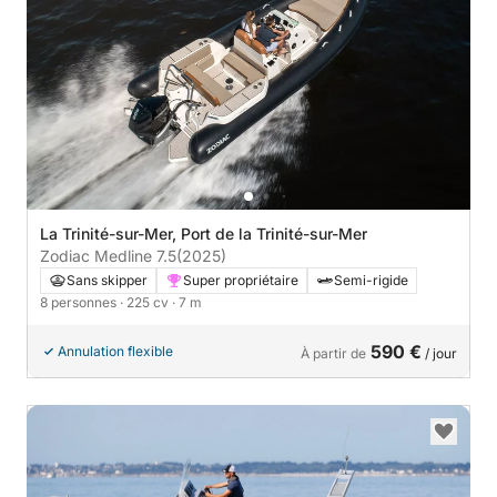
La Trinité-sur-Mer, Port de la Trinité-sur-Mer
Zodiac Medline 7.5
(2025)
Sans skipper
Super propriétaire
Semi-rigide
8 personnes
· 225 cv
· 7 m
590 €
Annulation flexible
À partir de
/ jour