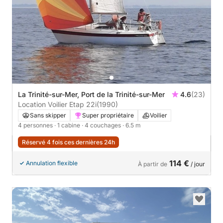
La Trinité-sur-Mer, Port de la Trinité-sur-Mer
4.6
(23)
Location Voilier Etap 22i
(1990)
Sans skipper
Super propriétaire
Voilier
4 personnes
· 1 cabine
· 4 couchages
· 6.5 m
Réservé 4 fois ces dernières 24h
114 €
Annulation flexible
À partir de
/ jour