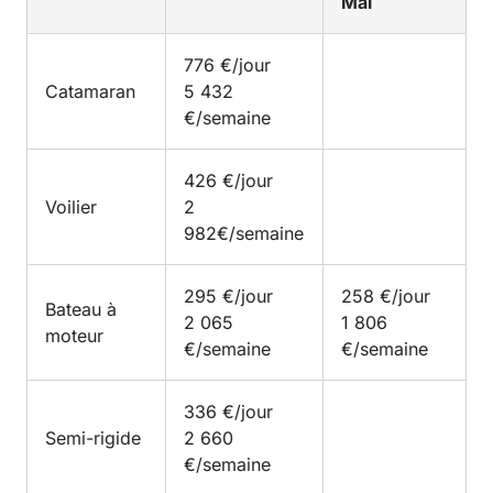
Mai
776 €/jour
Catamaran
5 432
€/semaine
426 €/jour
Voilier
2
982€/semaine
295 €/jour
258 €/jour
Bateau à
2 065
1 806
moteur
€/semaine
€/semaine
336 €/jour
Semi-rigide
2 660
€/semaine