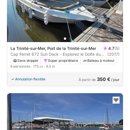
La Trinité-sur-Mer, Port de la Trinité-sur-Mer
4.7
(5)
Cap Ferret 672 Sun Deck - Explorez le Golfe du
(2017)
Morbihan et les îles depuis Saint-Philibert
Sans skipper
Super propriétaire
Bateau à moteur
6 personnes
· 175 cv
· 6.5 m
350 €
Annulation flexible
À partir de
/ jour