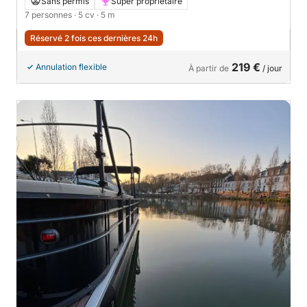
Sans permis
Super propriétaire
7 personnes
· 5 cv
· 5 m
Réservé 2 fois ces dernières 24h
219 €
Annulation flexible
À partir de
/ jour