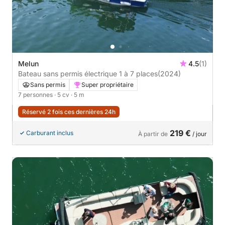
Melun
4.5
(1)
Bateau sans permis électrique 1 à 7 places
(2024)
Sans permis
Super propriétaire
7 personnes
· 5 cv
· 5 m
Réservé 2 fois ces dernières 24h
219 €
Carburant inclus
À partir de
/ jour