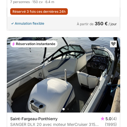
7 personnes
· 150 cv
· 6.4 m
Réservé 3 fois ces dernières 24h
350 €
Annulation flexible
À partir de
/ jour
Réservation instantanée
Saint-Fargeau-Ponthierry
5.0
(4)
SANGER DLX 20 avec moteur MerCruiser 315
(1995)