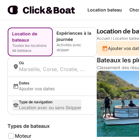
Location bateau
Chos
Location de b
Expériences à la
Location de
Accueil
/
Location bate
journée
bateaux
Activités avec
Toutes les locations
Ajouter vos dat
skipper
de bateaux
Bateaux les p
Où
Classement des résu
Dates
Ajouter vos dates
Type de navigation
Location avec ou sans Skipper
Types de bateaux
Moteur