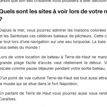
tandis que son eau cristalline vous poussera à aller découvr
Quels sont les sites à voir lors de votre
?
Depuis la mer, vous pourrez admirer les maisons colorées et 
et les Saintoises ces célèbres bateaux de pêcheurs. Cette 
le tout lors d’une navigation sur une eau turquoise. La baie
plus belles du monde !
Lors de votre location de bateau à Terre-de-Haut ne man
grande plage facile d’accès vaut réellement le détour.
escale comme pause déjeuner pendant votre sortie bateau.
D’un point de vue culturel Terre-de-Haut est tout aussi att
le musée qui se situe dans le fort Napoléon.
En partant de Terre de Haut vous pourrez aussi vous ren
Caraïbes.