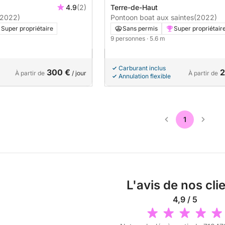
4.9
(2)
Terre-de-Haut
(2022)
Pontoon boat aux saintes
(2022)
Super propriétaire
Sans permis
Super propriétair
9 personnes
· 5.6 m
Carburant inclus
300 €
2
À partir de
/ jour
À partir de
Annulation flexible
1
L'avis de nos cli
4,9 / 5