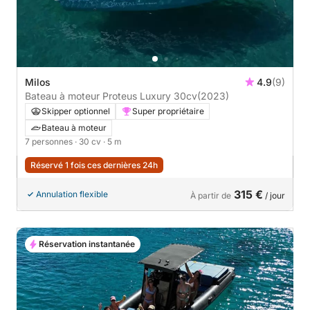
Milos
4.9
(9)
Bateau à moteur Proteus Luxury 30cv
(2023)
Skipper optionnel
Super propriétaire
Bateau à moteur
7 personnes
· 30 cv
· 5 m
Réservé 1 fois ces dernières 24h
315 €
Annulation flexible
À partir de
/ jour
Réservation instantanée