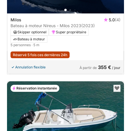
Milos
5.0
(4)
Bateau à moteur Nireus - Milos 2023
(2023)
Skipper optionnel
Super propriétaire
Bateau à moteur
5 personnes
· 5 m
Réservé 5 fois ces dernières 24h
355 €
Annulation flexible
À partir de
/ jour
Réservation instantanée