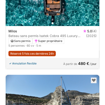
Milos
5.0
(4)
Bateau sans permis Isatek Cobra 495 Luxury
(2025)
Edition 60cv
Sans permis
Super propriétaire
5 personnes
· 60 cv
· 5 m
Réservé 5 fois ces dernières 24h
480 €
Annulation flexible
À partir de
/ jour