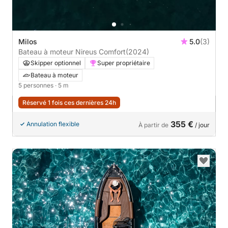
Milos
5.0
(3)
Bateau à moteur Nireus Comfort
(2024)
Skipper optionnel
Super propriétaire
Bateau à moteur
5 personnes
· 5 m
Réservé 1 fois ces dernières 24h
355 €
Annulation flexible
À partir de
/ jour