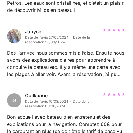
Petros. Les eaux sont cristallines, et c’était un plaisir
de découvrir Milos en bateau !
Janyce
Date de l'avis 27/08/2024 · Date de la
réservation 26/08/2024
Des l’arrivée nous sommes mis à l’aise. Ensuite nous
avons des explications claires pour apprendre à
conduire le bateau etc. Il y a même une carte avec
les plages à aller voir. Avant la réservation j’ai pu
discuter avec aussi. C’est un bateau qui consomme
peu (40€ pour la journée complète). Si nous
revenons sur l’île nous repasserons par lui et son
Guillaume
G
Date de l'avis 10/08/2024 · Date de la
frère ! Ils sont tres sympa et la bateau super !
réservation 03/08/2024
Bon accueil avec bateau bien entretenu et des
explications pour la navigation. Comptez 60€ pour
le carburant en plus (ça doit être le tarif de base vu