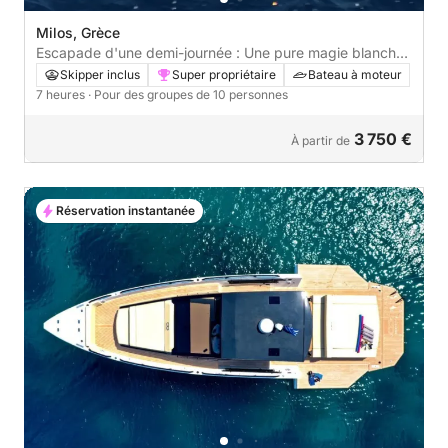
Milos, Grèce
Escapade d'une demi-journée : Une pure magie blanche
et bleue à bord du M/Y OKYALOS
Skipper inclus
Super propriétaire
Bateau à moteur
7 heures
· Pour des groupes de 10 personnes
3 750 €
À partir de
Réservation instantanée