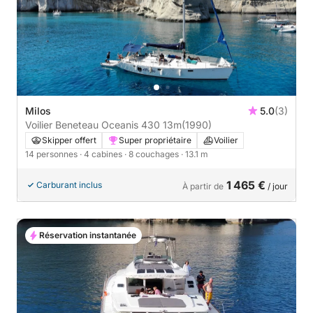
Milos
5.0
(3)
Voilier Beneteau Oceanis 430 13m
(1990)
Skipper offert
Super propriétaire
Voilier
14 personnes
· 4 cabines
· 8 couchages
· 13.1 m
1 465 €
Carburant inclus
À partir de
/ jour
Réservation instantanée