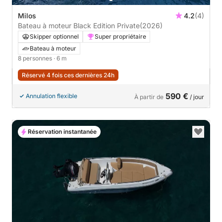
Milos
4.2
(4)
Bateau à moteur Black Edition Private
(2026)
Skipper optionnel
Super propriétaire
Bateau à moteur
8 personnes
· 6 m
Réservé 4 fois ces dernières 24h
590 €
Annulation flexible
À partir de
/ jour
Réservation instantanée