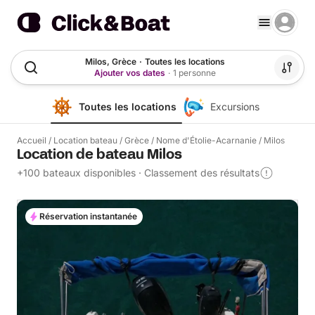
Milos, Grèce
·
Toutes les locations
Ajouter vos dates
·
1 personne
Toutes les locations
Excursions
Accueil
/
Location bateau
/
Grèce
/
Nome d'Étolie-Acarnanie
/
Milos
Location de bateau Milos
+100 bateaux disponibles
·
Classement des résultats
Réservation instantanée