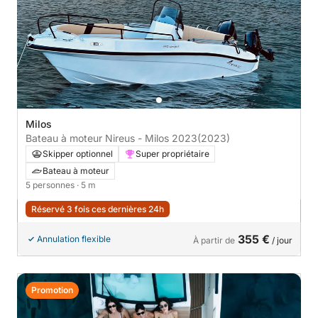
Milos
Bateau à moteur Nireus - Milos 2023
(2023)
Skipper optionnel
Super propriétaire
Bateau à moteur
5 personnes
· 5 m
Réservé 3 fois ces dernières 24h
355 €
Annulation flexible
À partir de
/ jour
Promotion