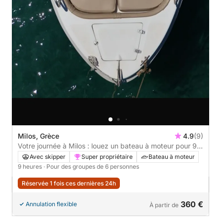
Milos, Grèce
4.9
(9)
Votre journée à Milos : louez un bateau à moteur pour 9 h
de découverte.
Avec skipper
Super propriétaire
Bateau à moteur
9 heures
· Pour des groupes de 6 personnes
Réservée 1 fois ces dernières 24h
360 €
Annulation flexible
À partir de