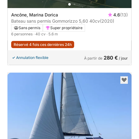
Ancône, Marina Dorica
4.6
(13)
Bateau sans permis Gommorizzo 5,60 40cv
(2020)
Sans permis
Super propriétaire
6 personnes
· 40 cv
· 5.6 m
Réservé 4 fois ces dernières 24h
280 €
Annulation flexible
À partir de
/ jour