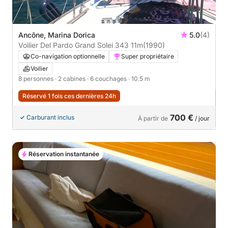
Ancône, Marina Dorica
5.0
(4)
Voilier Del Pardo Grand Solei 343 11m
(1990)
Co-navigation optionnelle
Super propriétaire
Voilier
8 personnes
· 2 cabines
· 6 couchages
· 10.5 m
Réservé 1 fois ces dernières 24h
700 €
Carburant inclus
À partir de
/ jour
Réservation instantanée