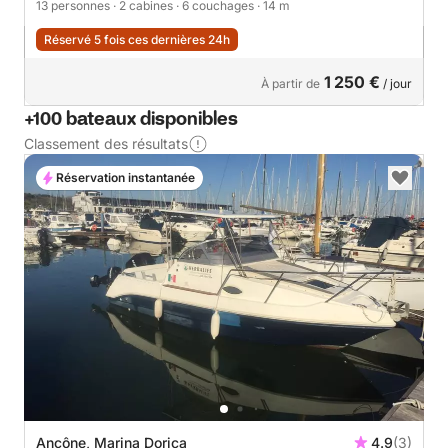
13 personnes
· 2 cabines
· 6 couchages
· 14 m
Réservé 5 fois ces dernières 24h
1 250 €
À partir de
/ jour
+100 bateaux disponibles
Classement des résultats
Réservation instantanée
Ancône, Marina Dorica
4.9
(3)