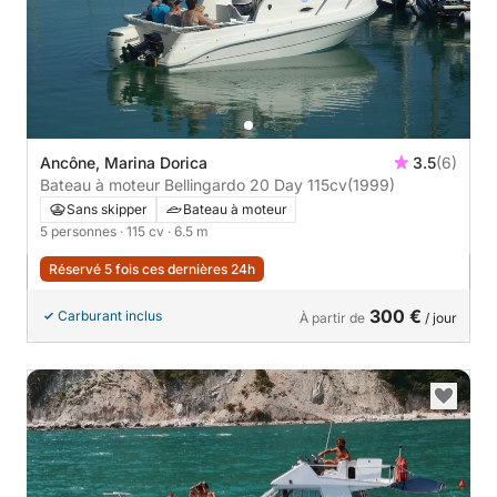
Ancône, Marina Dorica
3.5
(6)
Bateau à moteur Bellingardo 20 Day 115cv
(1999)
Sans skipper
Bateau à moteur
5 personnes
· 115 cv
· 6.5 m
Réservé 5 fois ces dernières 24h
300 €
Carburant inclus
À partir de
/ jour