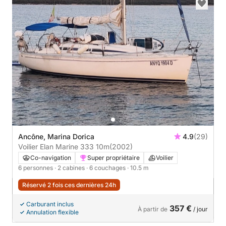
Ancône, Marina Dorica
4.9
(29)
Voilier Elan Marine 333 10m
(2002)
Co-navigation
Super propriétaire
Voilier
6 personnes
· 2 cabines
· 6 couchages
· 10.5 m
Réservé 2 fois ces dernières 24h
Carburant inclus
357 €
À partir de
/ jour
Annulation flexible