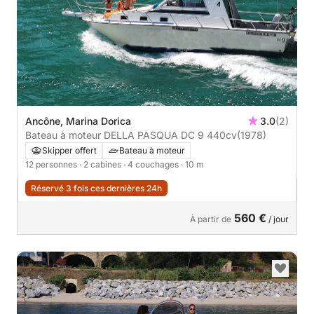
Ancône, Marina Dorica
3.0
(2)
Bateau à moteur DELLA PASQUA DC 9 440cv
(1978)
Skipper offert
Bateau à moteur
12 personnes
· 2 cabines
· 4 couchages
· 10 m
Réservé 3 fois ces dernières 24h
560 €
À partir de
/ jour