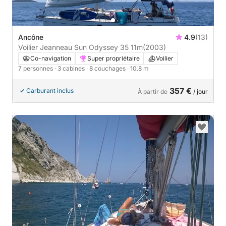
Ancône
4.9
(13)
Voilier Jeanneau Sun Odyssey 35 11m
(2003)
Co-navigation
Super propriétaire
Voilier
7 personnes
· 3 cabines
· 8 couchages
· 10.8 m
357 €
Carburant inclus
À partir de
/ jour