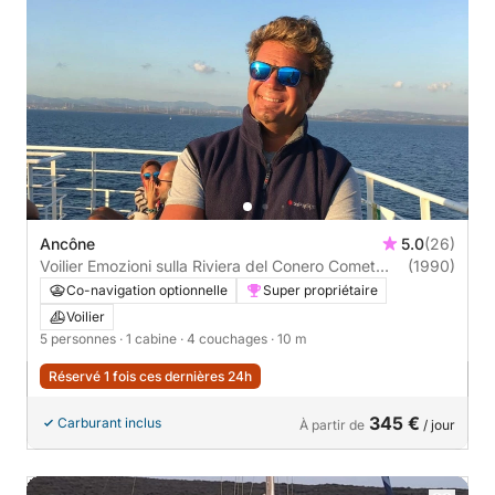
Ancône
5.0
(26)
Voilier Emozioni sulla Riviera del Conero Comet
(1990)
1000 10m
Co-navigation optionnelle
Super propriétaire
Voilier
5 personnes
· 1 cabine
· 4 couchages
· 10 m
Réservé 1 fois ces dernières 24h
345 €
Carburant inclus
À partir de
/ jour