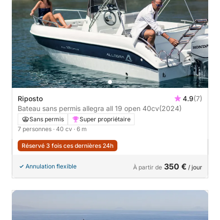
Riposto
4.9
(7)
Bateau sans permis allegra all 19 open 40cv
(2024)
Sans permis
Super propriétaire
7 personnes
· 40 cv
· 6 m
Réservé 3 fois ces dernières 24h
350 €
Annulation flexible
À partir de
/ jour