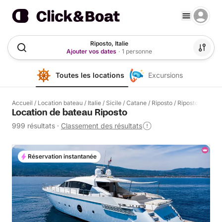
Riposto, Italie
Ajouter vos dates
·
1 personne
Toutes les locations
Excursions
Accueil
/
Location bateau
/
Italie
/
Sicile
/
Catane
/
Riposto
/
Riposto
Location de bateau Riposto
999 résultats
·
Classement des résultats
Réservation instantanée