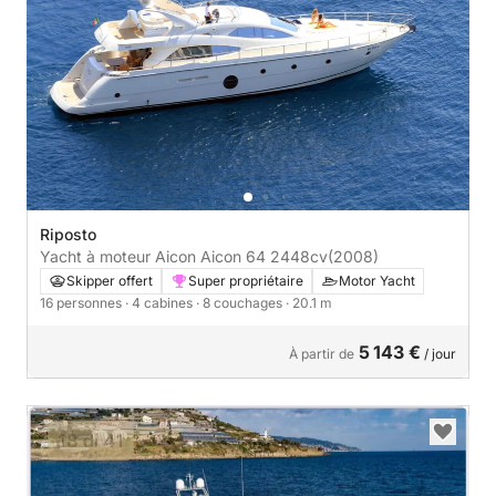
Riposto
Yacht à moteur Aicon Aicon 64 2448cv
(2008)
Skipper offert
Super propriétaire
Motor Yacht
16 personnes
· 4 cabines
· 8 couchages
· 20.1 m
5 143 €
À partir de
/ jour