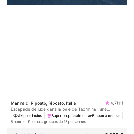
Marina di Riposto, Riposto, Italie
4.7
(11)
Escapade de luxe dans la baie de Taormina : une
croisière d'une journée sous le signe du soleil, de la mer
Skipper inclus
Super propriétaire
Bateau à moteur
et des saveurs siciliennes
8 heures
· Pour des groupes de 18 personnes