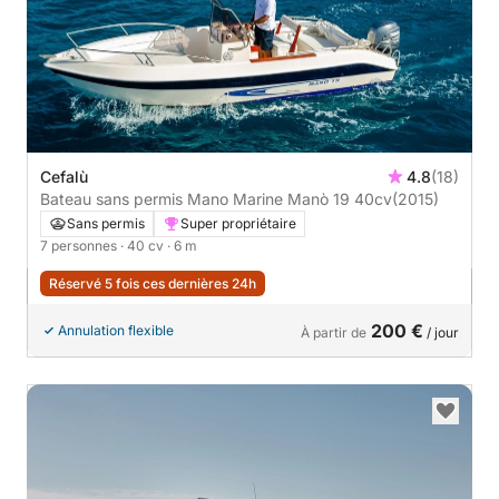
Cefalù
4.8
(18)
Bateau sans permis Mano Marine Manò 19 40cv
(2015)
Sans permis
Super propriétaire
7 personnes
· 40 cv
· 6 m
Réservé 5 fois ces dernières 24h
200 €
Annulation flexible
À partir de
/ jour