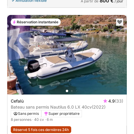
800 €
Annulation flexible
À partir de
/ jour
Réservation instantanée
Cefalù
4.9
(33)
Bateau sans permis Nautilus 6.0 LX 40cv
(2022)
Sans permis
Super propriétaire
8 personnes
· 40 cv
· 6 m
Réservé 5 fois ces dernières 24h