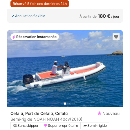
Réservé 5 fois ces dernières 24h
180 €
Annulation flexible
À partir de
/ jour
Réservation instantanée
Cefalù, Port de Cefalù, Cefalù
Nouveau
Semi-rigide NOAH NOAH 40cv
(2010)
Sans skipper
Super propriétaire
Semi-rigide