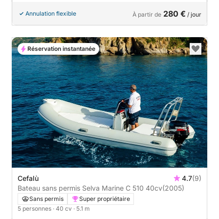
280 €
Annulation flexible
À partir de
/ jour
Réservation instantanée
Cefalù
4.7
(9)
Bateau sans permis Selva Marine C 510 40cv
(2005)
Sans permis
Super propriétaire
5 personnes
· 40 cv
· 5.1 m