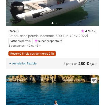
Cefalù
4.9
(47)
Bateau sans permis Maestrale 600 Fun 40cv
(2022)
Sans permis
Super propriétaire
8 personnes
· 40 cv
· 6 m
Réservé 5 fois ces dernières 24h
280 €
Annulation flexible
À partir de
/ jour