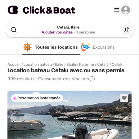
Cefalù, Italie
Ajouter vos dates
·
1 personne
Toutes les locations
Excursions
Accueil
/
Location bateau
/
Italie
/
Sicile
/
Palerme
/
Cefalù
/
Cefalù
Location bateau Cefalu avec ou sans permis
999 résultats
·
Classement des résultats
Réservation instantanée