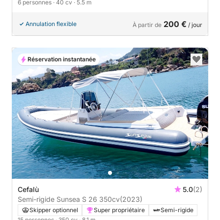
6 personnes
· 40 cv
· 5.5 m
200 €
Annulation flexible
À partir de
/ jour
Réservation instantanée
Cefalù
5.0
(2)
Semi-rigide Sunsea S 26 350cv
(2023)
Skipper optionnel
Super propriétaire
Semi-rigide
15 personnes
· 350 cv
· 8.1 m