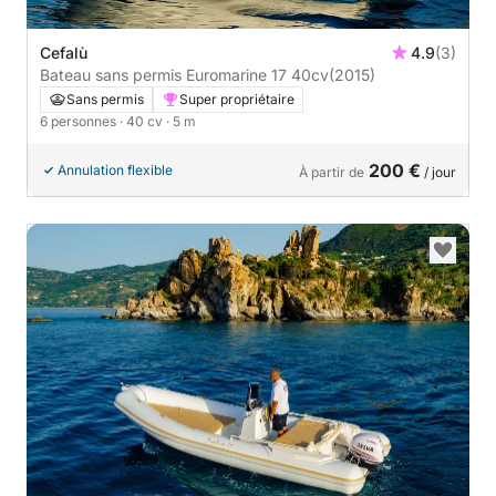
Cefalù
4.9
(3)
Bateau sans permis Euromarine 17 40cv
(2015)
Sans permis
Super propriétaire
6 personnes
· 40 cv
· 5 m
200 €
Annulation flexible
À partir de
/ jour