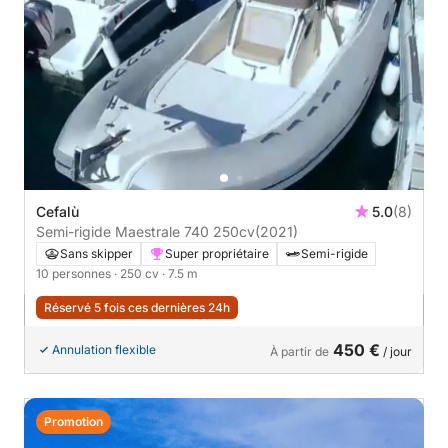
Cefalù
5.0
(8)
Semi-rigide Maestrale 740 250cv
(2021)
Sans skipper
Super propriétaire
Semi-rigide
10 personnes
· 250 cv
· 7.5 m
Réservé 5 fois ces dernières 24h
450 €
Annulation flexible
À partir de
/ jour
Promotion