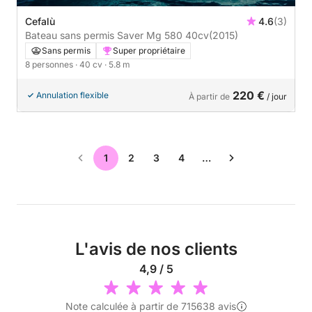
Cefalù
4.6
(3)
Bateau sans permis Saver Mg 580 40cv
(2015)
Sans permis
Super propriétaire
8 personnes
· 40 cv
· 5.8 m
220 €
Annulation flexible
À partir de
/ jour
1
2
3
4
…
L'avis de nos clients
4,9 / 5
Note calculée à partir de 715638 avis