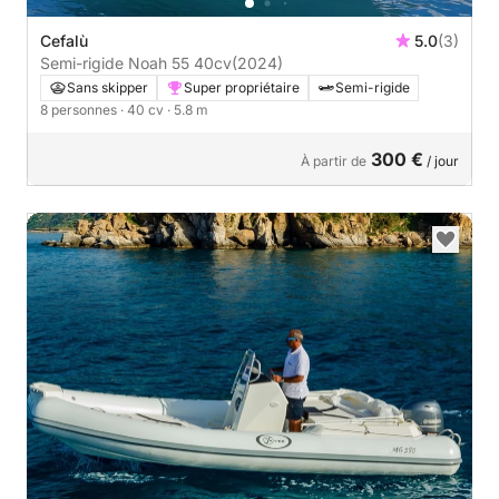
Cefalù
5.0
(3)
Semi-rigide Noah 55 40cv
(2024)
Sans skipper
Super propriétaire
Semi-rigide
8 personnes
· 40 cv
· 5.8 m
300 €
À partir de
/ jour