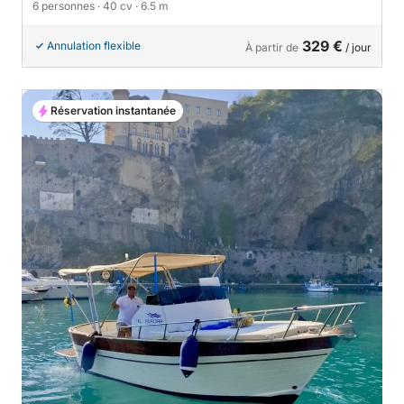
6 personnes
· 40 cv
· 6.5 m
329 €
Annulation flexible
À partir de
/ jour
Réservation instantanée