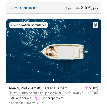
210 €
Annulation flexible
À partir de
/ jour
Réservation instantanée
Amalfi, Port d'Amalfi Darsena, Amalfi
5.0
(2)
Bateau sans permis Felipe de Mar Scafo 1x40/60
(2010)
HP Benzina 60cv
Sans permis
Super propriétaire
5 personnes
· 60 cv
· 6.2 m