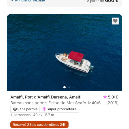
600 €
Annulation flexible
À partir de
Amalfi, Port d'Amalfi Darsena, Amalfi
5.0
(1)
Bateau sans permis Felipe de Mar Scafo 1x40/60
(2016)
HP Benzina 40cv
Sans permis
Super propriétaire
4 personnes
· 40 cv
· 5.7 m
Réservé 2 fois ces dernières 24h