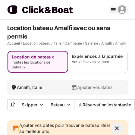
Location bateau Amalfi avec ou sans
permis
Accueil
/
Location bateau
/
Italie
/
Campanie
/
Salerne
/
Amalfi
/
Amalfi
Expériences à la journée
Location de bateaux
Activités avec skipper
Toutes les locations de
bateaux
Amalfi, Italie
Ajouter vos dates
Skipper
Bateau
Réservation instantanée
Ajouter vos dates pour trouver le bateau idéal
au meilleur prix