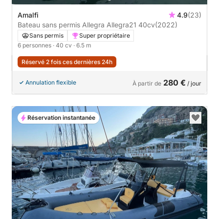
Amalfi
4.9
(23)
Bateau sans permis Allegra Allegra21 40cv
(2022)
Sans permis
Super propriétaire
6 personnes
· 40 cv
· 6.5 m
Réservé 2 fois ces dernières 24h
280 €
Annulation flexible
À partir de
/ jour
Réservation instantanée