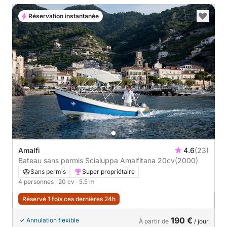
Réservation instantanée
Amalfi
4.6
(23)
Bateau sans permis Scialuppa Amalfitana 20cv
(2000)
Sans permis
Super propriétaire
4 personnes
· 20 cv
· 5.5 m
Réservé 1 fois ces dernières 24h
190 €
Annulation flexible
À partir de
/ jour