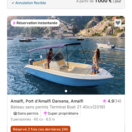
1 000 €
À partir de
/ jour
Annulation flexible
Réservation instantanée
Amalfi, Port d'Amalfi Darsena, Amalfi
4.9
(14)
Bateau sans permis Terminal Boat 21 40cv
(2019)
Sans permis
Super propriétaire
5 personnes
· 40 cv
· 6.5 m
Réservé 3 fois ces dernières 24h