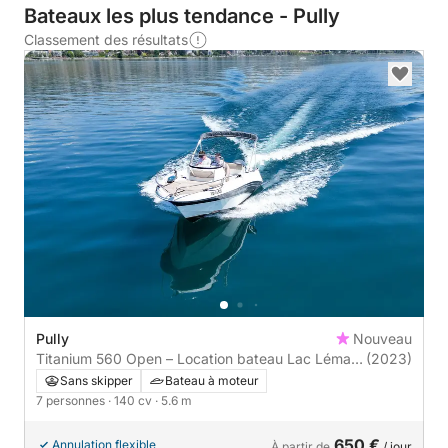
Bateaux les plus tendance - Pully
Classement des résultats
Pully
Nouveau
Titanium 560 Open – Location bateau Lac Léman
(2023)
| Pully | Sports nautiques
Sans skipper
Bateau à moteur
7 personnes
· 140 cv
· 5.6 m
650 €
Annulation flexible
À partir de
/ jour