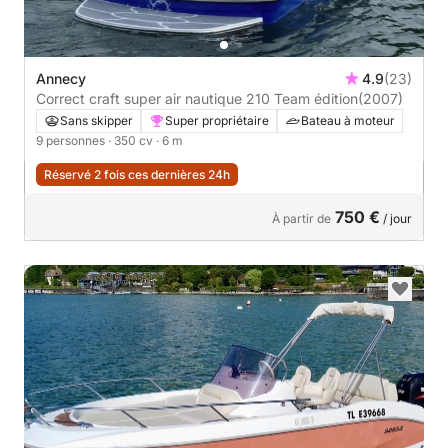
Annecy
4.9
(23)
Correct craft super air nautique 210 Team édition
(2007)
Sans skipper
Super propriétaire
Bateau à moteur
9 personnes
· 350 cv
· 6 m
Réservé 2 fois ces dernières 24h
750 €
À partir de
/ jour