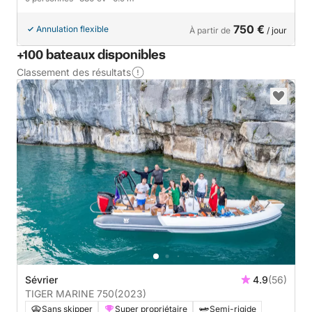
750 €
Annulation flexible
À partir de
/ jour
+100 bateaux disponibles
Classement des résultats
Sévrier
4.9
(56)
TIGER MARINE 750
(2023)
Sans skipper
Super propriétaire
Semi-rigide