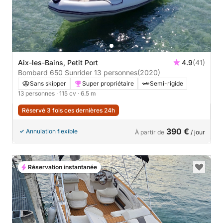
Aix-les-Bains, Petit Port
4.9
(41)
Bombard 650 Sunrider 13 personnes
(2020)
Sans skipper
Super propriétaire
Semi-rigide
13 personnes
· 115 cv
· 6.5 m
Réservé 3 fois ces dernières 24h
390 €
Annulation flexible
À partir de
/ jour
Réservation instantanée