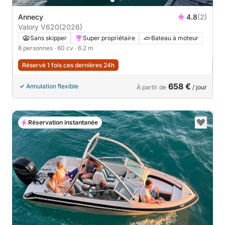
Annecy
4.8
(2)
Valory V620
(2026)
Sans skipper
Super propriétaire
Bateau à moteur
8 personnes
· 60 cv
· 6.2 m
Réservé 1 fois ces dernières 24h
658 €
Annulation flexible
À partir de
/ jour
Réservation instantanée