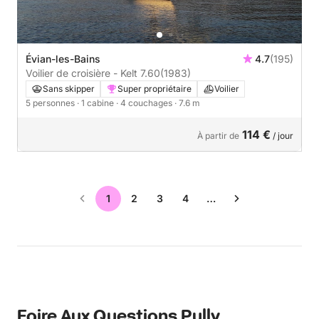
Évian-les-Bains
4.7
(195)
Voilier de croisière - Kelt 7.60
(1983)
Sans skipper
Super propriétaire
Voilier
5 personnes
· 1 cabine
· 4 couchages
· 7.6 m
114 €
À partir de
/ jour
1
2
3
4
…
Foire Aux Questions Pully