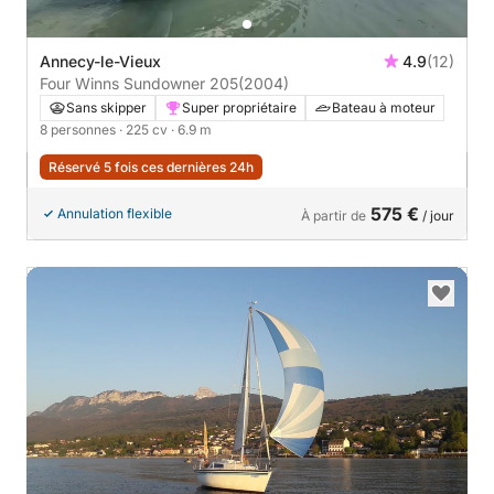
Annecy-le-Vieux
4.9
(12)
Four Winns Sundowner 205
(2004)
Sans skipper
Super propriétaire
Bateau à moteur
8 personnes
· 225 cv
· 6.9 m
Réservé 5 fois ces dernières 24h
575 €
Annulation flexible
À partir de
/ jour