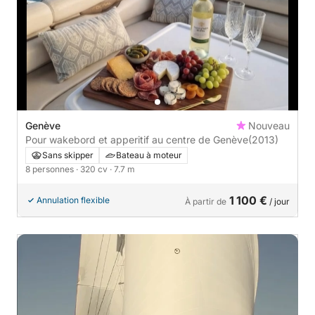
Genève
Nouveau
Pour wakebord et apperitif au centre de Genève
(2013)
Sans skipper
Bateau à moteur
8 personnes
· 320 cv
· 7.7 m
1 100 €
Annulation flexible
À partir de
/ jour