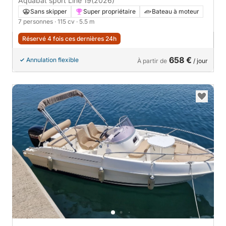
Aquabat sport Line 19
(2026)
Sans skipper
Super propriétaire
Bateau à moteur
7 personnes
· 115 cv
· 5.5 m
Réservé 4 fois ces dernières 24h
658 €
Annulation flexible
À partir de
/ jour