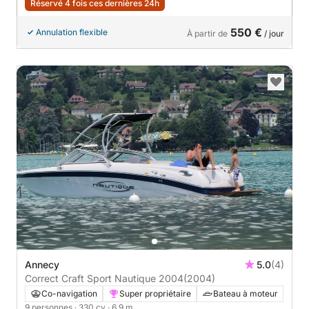
Réservé 4 fois ces dernières 24h
550 €
Annulation flexible
À partir de
/ jour
Annecy
5.0
(4)
Correct Craft Sport Nautique 2004
(2004)
Co-navigation
Super propriétaire
Bateau à moteur
9 personnes
· 330 cv
· 6.9 m