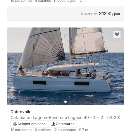
10 personnes
· 5 cabines
· 11 couchages
· 12 m
212 €
À partir de
/ jour
Dubrovnik
Catamaran Lagoon-Bénéteau Lagoon 40 - 4 + 2
(2020)
cab 12m
Skipper optionnel
Catamaran
12 personnes
· 6 cabines
· 12 couchages
· 11.7 m