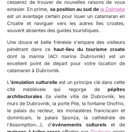
cesserez de trouver de nouvelles raisons de vous
extasier. En prime,
sa position au sud de
la Dalmatie
est un avantage certain pour louer un catamaran en
Croatie et naviguer vers les autres îles croates,
souvent absentes des guides touristiques.
Une douce et belle frénésie s'empare des visiteurs
pénétrant dans ce
haut-lieu du tourisme croate
dont la marina (ACI marina Dubrovnik) est un
excellent point de départ pour votre location de
catamaran à Dubrovnik.
L
'émulation culturelle
est un principe clé dans cette
cité médiévale qui regorge de
pépites
architecturales
(la vieille ville de Dubrovnik, les
murs de Dubrovnik, la porte Pile, la fontaine Onofrio,
le palais du recteur, les monastères franciscain et
dominicain, le palais Sponza, la cathédrale de
l'Assomption...), d'
événements culturels
et de
maisons à tuiles roses
offertes par
Toulouse
après