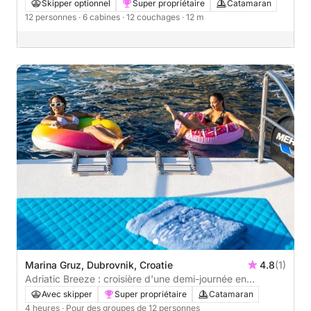
Skipper optionnel
Super propriétaire
Catamaran
12 personnes
· 6 cabines
· 12 couchages
· 12 m
Marina Gruz, Dubrovnik, Croatie
4.8
(1)
Adriatic Breeze : croisière d'une demi-journée en
catamaran au départ de Dubrovnik
Avec skipper
Super propriétaire
Catamaran
4 heures
· Pour des groupes de 12 personnes