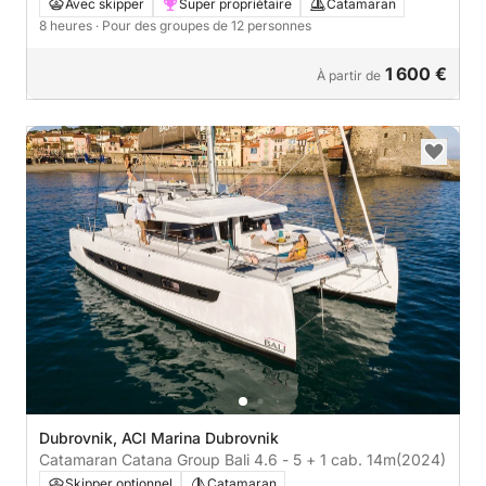
d'île en île au départ de Dubrovnik
Avec skipper
Super propriétaire
Catamaran
8 heures
· Pour des groupes de 12 personnes
1 600 €
À partir de
Dubrovnik, ACI Marina Dubrovnik
Catamaran Catana Group Bali 4.6 - 5 + 1 cab. 14m
(2024)
Skipper optionnel
Catamaran