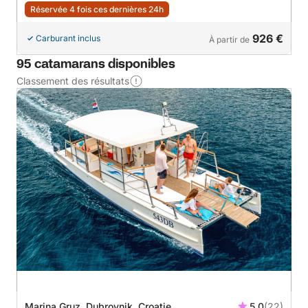
Réservée 4 fois ces dernières 24h
926 €
Carburant inclus
À partir de
95 catamarans disponibles
Classement des résultats
Marina Gruz, Dubrovnik, Croatie
5.0
(22)