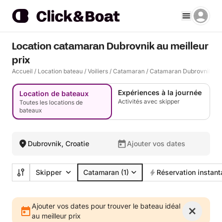
Location catamaran Dubrovnik au meilleur
prix
Accueil
/
Location bateau
/
Voiliers
/
Catamaran
/
Catamaran Dubrovnik
Expériences à la journée
Location de bateaux
Activités avec skipper
Toutes les locations de
bateaux
Dubrovnik, Croatie
Ajouter vos dates
Skipper
Catamaran
(1)
Réservation instan
Ajouter vos dates pour trouver le bateau idéal
au meilleur prix