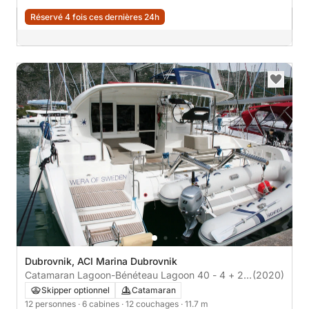
Réservé 4 fois ces dernières 24h
Dubrovnik, ACI Marina Dubrovnik
Catamaran Lagoon-Bénéteau Lagoon 40 - 4 + 2
(2020)
cab 12m
Skipper optionnel
Catamaran
12 personnes
· 6 cabines
· 12 couchages
· 11.7 m