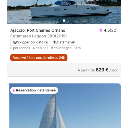
Ajaccio, Port Charles Ornano
4.5
(22)
Catamaran Lagoon 380
(2015)
Skipper obligatoire
Catamaran
8 personnes
· 4 cabines
· 8 couchages
· 11 m
Réservé 1 fois ces dernières 24h
629 €
À partir de
/ jour
Réservation instantanée