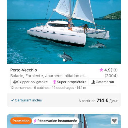
Porto-Vecchio
4.9
(13)
Balade, Farniente, Journées Initiation et
(2004)
découverte Voile
Skipper obligatoire
Super propriétaire
Catamaran
12 personnes
· 6 cabines
· 12 couchages
· 14.1 m
714 €
Carburant inclus
À partir de
/ jour
Promotion
Réservation instantanée