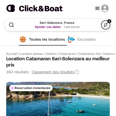
1
Sari-Solenzara, France
Ajouter vos dates
·
1 personne
Toutes les locations
Excursions
Accueil
/
Location bateau
/
Voiliers
/
Catamaran
/
Catamaran Sari-Solenza
Location Catamaran Sari-Solenzara au meilleur
prix
362 résultats
·
Classement des résultats
Réservation instantanée