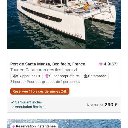
Port de Santa Manza, Bonifacio, France
4.9
(67)
Tour en Catamaran des îles Lavezzi
Skipper inclus
Super propriétaire
Catamaran
8 heures
· Pour des groupes de 1 personnes
Réservée 1 fois ces dernières 24h
Carburant inclus
290 €
À partir de
Annulation flexible
Réservation instantanée