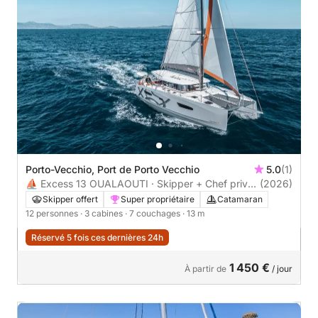
Porto-Vecchio, Port de Porto Vecchio
5.0
(1)
⛵ Excess 13 OUALAOUTI · Skipper + Chef privé ·
(2026)
Corse du Sud
Skipper offert
Super propriétaire
Catamaran
12 personnes
· 3 cabines
· 7 couchages
· 13 m
Réservé 5 fois ces dernières 24h
1 450 €
À partir de
/ jour