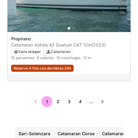
Propriano
Catamaran Astréa 42 Quatuor CAT 12m
(2023)
Sans skipper
Catamaran
10 personnes
· 6 cabines
· 10 couchages
· 12 m
Réservé 4 fois ces dernières 24h
1
2
3
4
…
Sari-Solenzara
Catamaran Corse
Catamaran Porto