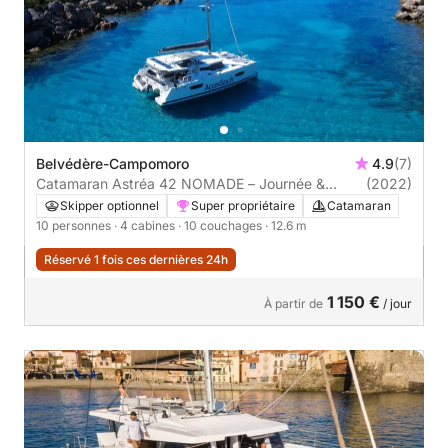
Belvédère-Campomoro
4.9
(7)
Catamaran Astréa 42 NOMADE – Journée &
(2022)
croisière luxe en Corse du Sud
Skipper optionnel
Super propriétaire
Catamaran
10 personnes
· 4 cabines
· 10 couchages
· 12.6 m
Réservé 1 fois ces dernières 24h
1 150 €
À partir de
/ jour