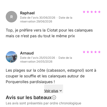
magnifique journée en bateau, avec le tour de l'île
de Porquerolles, a parfaitement combiné navigation,
mouillages dans de superbes criques et observation
Raphael
R
Date de l'avis 30/06/2026 · Date de la
des poissons. Une expérience que nous
réservation 29/06/2026
recommandons sans hésiter !
Top, je préfère vers la Ciotat pour les calanques
mais ce n’est pas du tout le même prix
Arnaud
Date de l'avis 25/05/2026 · Date de la
réservation 24/05/2026
Les plages sur la côte (cabasson, estagnol) sont à
couper le souffle et les calanques autour de
Porquerolles pardisiaques !
Voir plus
Avis sur les bateaux
Les avis sont présentés par ordre chronologique