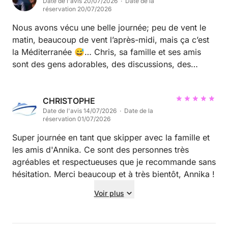
Date de l'avis 20/07/2026 · Date de la
réservation 20/07/2026
Nous avons vécu une belle journée; peu de vent le
matin, beaucoup de vent l’après-midi, mais ça c’est
la Méditerranée 😅… Chris, sa famille et ses amis
sont des gens adorables, des discussions, des
échanges, une vision du monde … vraiment nous
avons passé une très belle journée ! Si Chris voulait
monter à votre bord pour parfaire sa formation de
CHRISTOPHE
Date de l'avis 14/07/2026 · Date de la
voile. et bien dites « oui » car ce sont des gens
réservation 01/07/2026
charmants ! Si cette équipage voulait remonter à
notre bord ? Eh bien pour notre part ce serait « trois
Super journée en tant que skipper avec la famille et
fois OUI » On leur souhaite une belle continuation
les amis d'Annika. Ce sont des personnes très
dans leurs projets de voile, d’entreprise et de
agréables et respectueuses que je recommande sans
commerce pour Michel et sportive pour les deux
hésitation. Merci beaucoup et à très bientôt, Annika !
jeunes adolescents, Noah et Lucas.
Voir plus