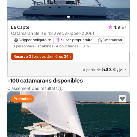
La Capte
4.9
(9)
Catamaran Belize 43 avec skipper
(2006)
Skipper obligatoire
Super propriétaire
Catamaran
10 personnes
· 3 cabines
· 4 couchages
· 13 m
Réservé 3 fois ces dernières 24h
543 €
À partir de
/ jour
+100 catamarans disponibles
Classement des résultats
Promotion