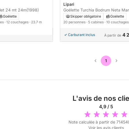
Lipari
ulet 24 mt 24m
(1998)
Goélette Turchia Bodrum Neta Mar
Gulet 34m
Goélette
Skipper obligatoire
Goélette
nes
· 12 couchages
· 23.7 m
20 personnes
· 5 cabines
· 10 couchage
4 
Carburant inclus
À partir de
1
L'avis de nos cli
4,9 / 5
Note calculée à partir de 71454
Voir les avis clients