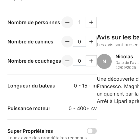
Nombre de personnes
Avis sur les b
Nombre de cabines
Les avis sont présen
Nicolas
Nombre de couchages
N
Date de l'avi
22/09/2025
Une découverte d
Longueur du bateau
0 - 15+ m
Francesco. Magnif
uniquement par la
Arrêt à Lipari apr
Puissance moteur
0 - 400+ cv
uniquement pour n
Nicolas & bébé Al
Super Propriétaires
Louez avec des propriétaires reconnus