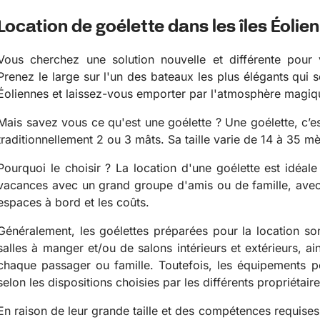
Location de goélette dans les îles Éolie
Vous cherchez une solution nouvelle et différente pour
Prenez le large sur l'un des bateaux les plus élégants qui s
Éoliennes et laissez-vous emporter par l'atmosphère magiq
Mais savez vous ce qu'est une goélette ? Une goélette, c’e
traditionnellement 2 ou 3 mâts. Sa taille varie de 14 à 35 m
Pourquoi le choisir ? La location d'une goélette est idéal
vacances avec un grand groupe d'amis ou de famille, avec
espaces à bord et les coûts.
Généralement, les goélettes préparées pour la location so
salles à manger et/ou de salons intérieurs et extérieurs, a
chaque passager ou famille. Toutefois, les équipements pe
selon les dispositions choisies par les différents propriétaire
En raison de leur grande taille et des compétences requises