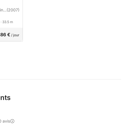
in
(2007)
s
· 33.5 m
286 €
/ jour
ents
0 avis