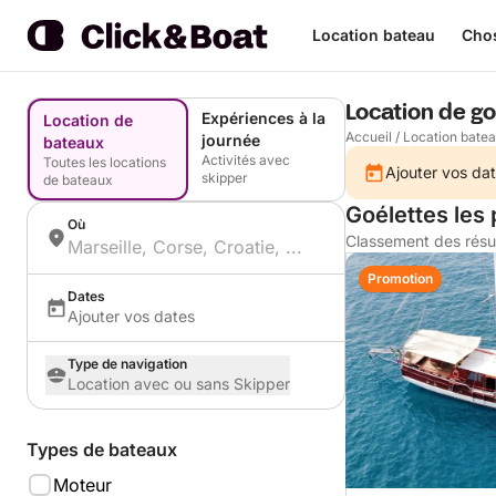
Location bateau
Chos
Location de go
Expériences à la
Location de
Accueil
/
Location bate
journée
bateaux
Activités avec
Toutes les locations
Ajouter vos dat
skipper
de bateaux
Goélettes les
Où
Classement des résu
Promotion
Dates
Ajouter vos dates
Type de navigation
Location avec ou sans Skipper
Types de bateaux
Moteur