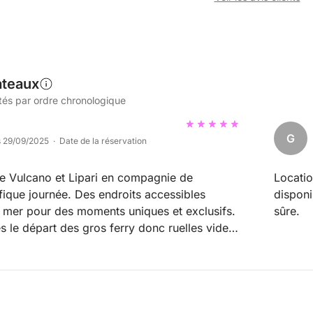
ateaux
tés par ordre chronologique
G
s 29/09/2025 · Date de la réservation
e Vulcano et Lipari en compagnie de
Locatio
ique journée. Des endroits accessibles
disponib
 mer pour des moments uniques et exclusifs.
sûre.
ès le départ des gros ferry donc ruelles vides
ous. Un bonheur, merci pour tout. Liza,
ice