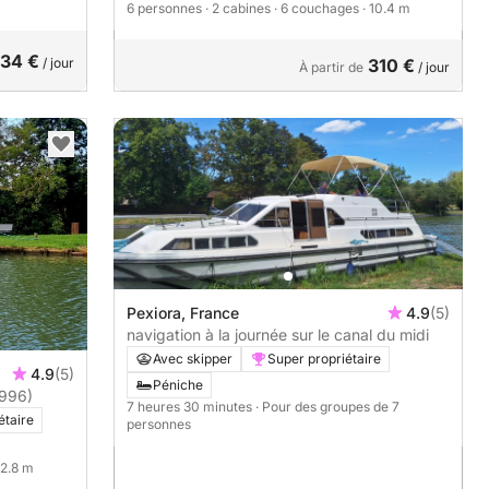
6 personnes
· 2 cabines
· 6 couchages
· 10.4 m
34 €
/ jour
310 €
À partir de
/ jour
Pexiora, France
4.9
(5)
navigation à la journée sur le canal du midi
Avec skipper
Super propriétaire
4.9
(5)
Péniche
1996)
7 heures 30 minutes
· Pour des groupes de 7
étaire
personnes
12.8 m