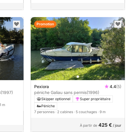
Promotion
Pexiora
4.4
(5)
B
(1997)
péniche Galiau sans permis
(1996)
Skipper optionnel
Super propriétaire
11 m
Péniche
7 personnes
· 2 cabines
· 5 couchages
· 9 m
425 €
À partir de
/ jour