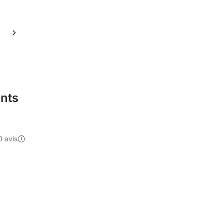
ents
0 avis