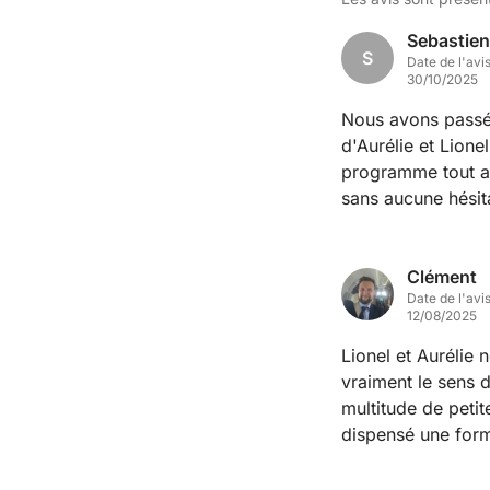
Sebastien
S
Date de l'avi
30/10/2025
Nous avons passé
d'Aurélie et Lione
programme tout a
sans aucune hésit
du midi où Aurélie
tout se passe bien
Clément
Date de l'avi
12/08/2025
Lionel et Aurélie 
vraiment le sens 
multitude de petit
dispensé une form
d'appréhender la 
spacieux, propre 