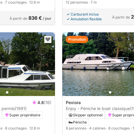
es
· 7 couchages
· 12.6 m
12 personnes
· 7 m
Carburant inclus
2
836 €
À partir de
À partir de
/ jour
Annulation flexible
Promotion
4.8
(16)
Pexiora
 permis
(1991)
Enjoy - Péniche le boat classique
(
Super propriétaire
Skipper optionnel
Super propri
Péniche
es
· 8 couchages
· 12.8 m
8 personnes
· 4 cabines
· 8 couchages
· 