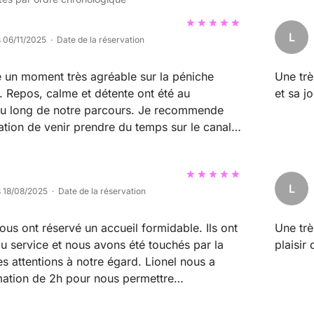
L
s 06/11/2025 · Date de la réservation
 un moment très agréable sur la péniche
Une tr
l. Repos, calme et détente ont été au
et sa jo
u long de notre parcours. Je recommende
ation de venir prendre du temps sur le canal
 et Lionel feront tout leur possible pour que
.
L
s 18/08/2025 · Date de la réservation
nous ont réservé un accueil formidable. Ils ont
Une trè
du service et nous avons été touchés par la
plaisir
es attentions à notre égard. Lionel nous a
ation de 2h pour nous permettre
navigation avec sérénité. Le bateau est
et bien équipé, nous avons passé une