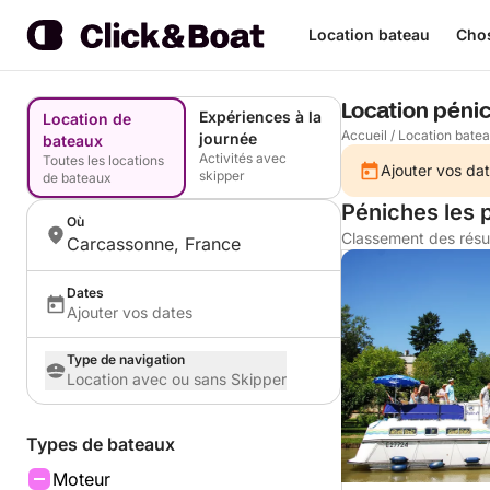
Location bateau
Chos
Location pénic
Expériences à la
Location de
Accueil
/
Location bate
journée
bateaux
Activités avec
Toutes les locations
Ajouter vos dat
skipper
de bateaux
Péniches les 
Où
Classement des résu
Carcassonne, France
Dates
Ajouter vos dates
Type de navigation
Location avec ou sans Skipper
Types de bateaux
Moteur