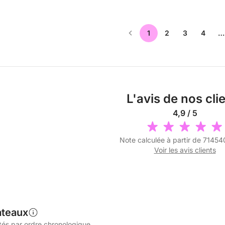
1
2
3
4
…
L'avis de nos cli
4,9 / 5
Note calculée à partir de 71454
Voir les avis clients
ateaux
tés par ordre chronologique