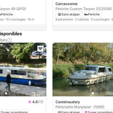
Carcassonne
Tarpon 49 QP
(0)
Péniche Custom Tarpon 32
(2006)
Péniche
Sans skipper
Péniche
nes
· 10 couchages
· 14 m
8 personnes
· 2 cabines
· 5 couchages
· 
isponibles
ltats
4.6
(11)
Castelnaudary
Pénichette Monplaisir -
(1989)
Super propriétaire
Sans skipper
Super propriétair