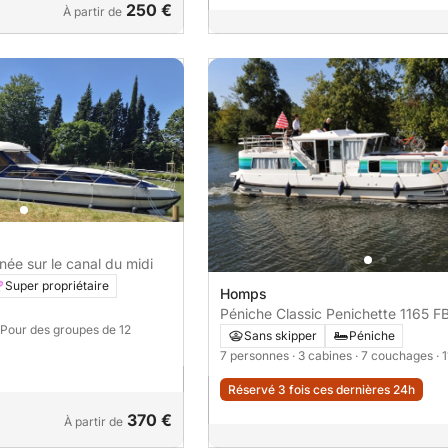
250 €
À partir de
rnée sur le canal du midi
Super propriétaire
Homps
Péniche Classic Penichette 1165 F
 Pour des groupes de 12
Sans skipper
Péniche
7 personnes
· 3 cabines
· 7 couchages
· 
Réservé 3 fois ces dernières 24h
370 €
À partir de