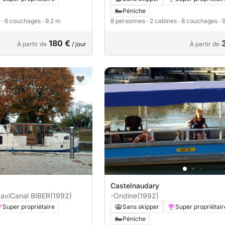
Péniche
e
· 6 couchages
· 9.2 m
8 personnes
· 2 cabines
· 8 couchages
· 
180 €
À partir de
/ jour
À partir de
Castelnaudary
NaviCanal BIBER
(1992)
-Ondine
(1992)
Super propriétaire
Sans skipper
Super propriétair
Péniche