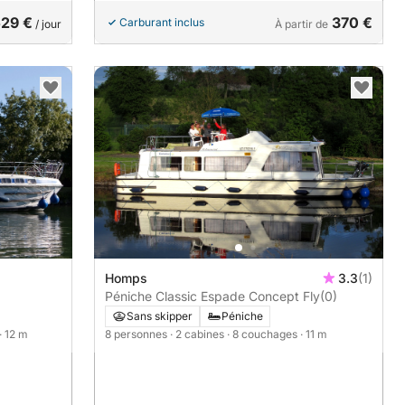
29 €
370 €
Carburant inclus
/ jour
À partir de
Homps
3.3
(1)
Péniche Classic Espade Concept Fly
(0)
Sans skipper
Péniche
· 12 m
8 personnes
· 2 cabines
· 8 couchages
· 11 m