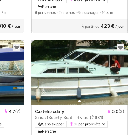
Péniche
9.2 m
6 personnes
· 2 cabines
· 6 couchages
· 10.4 m
310 €
423 €
/ jour
À partir de
/ jour
4.7
(7)
Castelnaudary
5.0
(3)
Sirius (Bounty Boat - Riviera)
(1981)
e
Sans skipper
Super propriétaire
Péniche