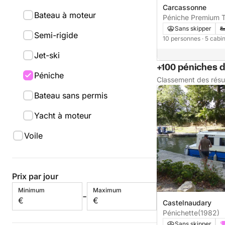
Carcassonne
Bateau à moteur
Péniche Premium 
Sans skipper
Semi-rigide
10 personnes
· 5 cabi
Jet-ski
+100 péniches d
Péniche
Classement des résu
Bateau sans permis
Yacht à moteur
Voile
Prix par jour
Minimum
Maximum
-
€
€
Castelnaudary
Pénichette
(1982)
Sans skipper