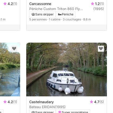
4.2
(1)
Carcassonne
1.2
(1)
Péniche Custom Triton 860 Fly
(1995)
(Carcassonne) 28cv 28cv
Sans skipper
Péniche
9.1 m
5 personnes
· 1 cabine
· 3 couchages
· 8.6 m
4.2
(1)
Castelnaudary
4.7
(5)
Bateau ERIDAN
(1995)
e
Sans skipper
Super propriétaire