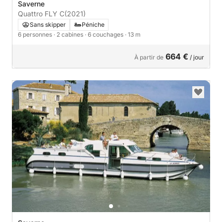
Saverne
Quattro FLY C
(2021)
Sans skipper
Péniche
6 personnes
· 2 cabines
· 6 couchages
· 13 m
664 €
À partir de
/ jour