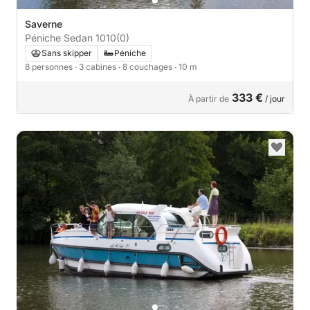
Saverne
Péniche Sedan 1010
(0)
Sans skipper
Péniche
8 personnes
· 3 cabines
· 8 couchages
· 10 m
333 €
À partir de
/ jour